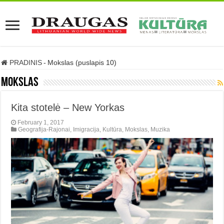
PRADINIS
-
Mokslas (puslapis 10)
Mokslas
Kita stotelė – New Yorkas
February 1, 2017
Geografija-Rajonai
,
Imigracija
,
Kultūra
,
Mokslas
,
Muzika