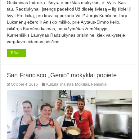
Gediminas Indreika. Išnyra ir bokštas mokyklos, ir Vytis. Kas
tau, Radziukynai, įstengs padėkoti Už didelę šviesą – lig šiolei ji
švyti Pro laiką, pro kruviną pokario Votį? Jurgis Kunčinas Tarp
Luksnėnų ežero ir Aniškio miško, prie Alytaus-Simno kelio,
įsikūręs Kurnėnų kaimas, nepažymėtas žemėlapyje.
Kurnėniškis Laurynas Radziukynas prisiminė, kiek vaikystėje
vargdavo eidamas pėsčias …
Toliau...
San Francisco „Genio” mokyklai popietė
October 4, 2016
Kultūra
,
Maistas
,
Mokslas
,
Renginiai