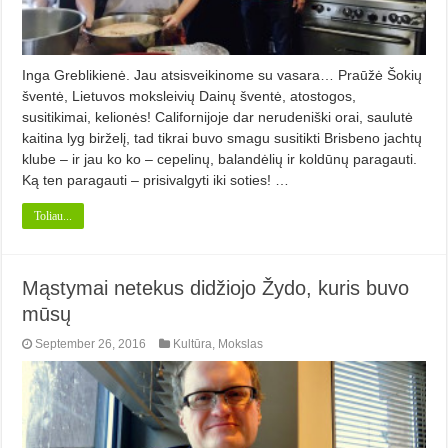
Inga Greblikienė. Jau atsisveikinome su vasara… Praūžė Šokių
šventė, Lietuvos moksleivių Dainų šventė, atostogos,
susitikimai, kelionės! Californijoje dar nerudeniški orai, saulutė
kaitina lyg birželį, tad tikrai buvo smagu susitikti Brisbeno jachtų
klube – ir jau ko ko – cepelinų, balandėlių ir koldūnų paragauti.
Ką ten paragauti – prisivalgyti iki soties! …
Toliau...
Mąstymai netekus didžiojo Žydo, kuris buvo
mūsų
September 26, 2016
Kultūra
,
Mokslas