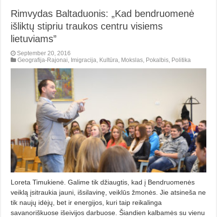
Rimvydas Baltaduonis: „Kad bendruomenė
išliktų stipriu traukos centru visiems
lietuviams”
September 20, 2016
Geografija-Rajonai
,
Imigracija
,
Kultūra
,
Mokslas
,
Pokalbis
,
Politika
Loreta Timukienė. Galime tik džiaugtis, kad į Bendruomenės
veiklą įsitraukia jauni, išsilavinę, veiklūs žmonės. Jie atsineša ne
tik naujų idėjų, bet ir energijos, kuri taip reikalinga
savanoriškuose išeivijos darbuose. Šiandien kalbamės su vienu