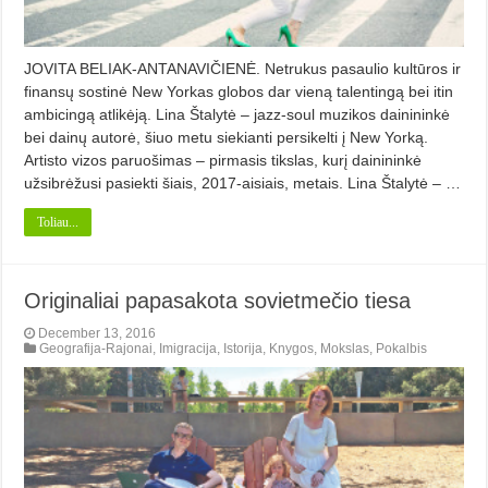
JOVITA BELIAK-ANTANAVIČIENĖ. Netrukus pasaulio kultūros ir
finansų sostinė New Yorkas globos dar vieną talentingą bei itin
ambicingą atlikėją. Lina Štalytė – jazz-soul muzikos dainininkė
bei dainų autorė, šiuo metu siekianti persikelti į New Yorką.
Artisto vizos paruošimas – pirmasis tikslas, kurį dainininkė
užsibrėžusi pasiekti šiais, 2017-aisiais, metais. Lina Štalytė – …
Toliau...
Originaliai papasakota sovietmečio tiesa
December 13, 2016
Geografija-Rajonai
,
Imigracija
,
Istorija
,
Knygos
,
Mokslas
,
Pokalbis