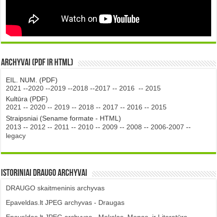
Archyvai (PDF ir HTML)
EIL. NUM. (PDF)
2021
--
2020
--
2019
--
2018
--
2017
--
2016
--
2015
Kultūra (PDF)
2021
--
2020
--
2019
--
2018
--
2017
--
2016
--
2015
Straipsniai (Sename formate - HTML)
2013
--
2012
--
2011
--
2010
--
2009
--
2008
--
2006-2007
--
legacy
Istoriniai DRAUGO Archyvai
DRAUGO skaitmeninis archyvas
Epaveldas.lt JPEG archyvas - Draugas
Epaveldas.lt JPEG archyvas - Mokslas, Menas, ir Literatūra