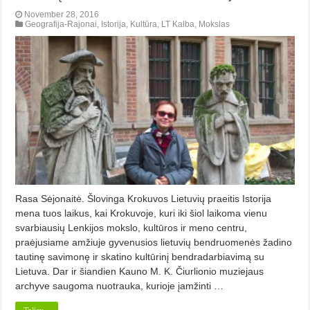
November 28, 2016
Geografija-Rajonai
,
Istorija
,
Kultūra
,
LT Kalba
,
Mokslas
Rasa Sėjonaitė. Šlovinga Krokuvos Lietuvių praeitis Istorija
mena tuos laikus, kai Krokuvoje, kuri iki šiol laikoma vienu
svarbiausių Lenkijos mokslo, kultūros ir meno centru,
praėjusiame amžiuje gyvenusios lietuvių bendruomenės žadino
tautinę savimonę ir skatino kultūrinį bendradarbiavimą su
Lietuva. Dar ir šiandien Kauno M. K. Čiurlionio muziejaus
archyve saugoma nuotrauka, kurioje įamžinti …