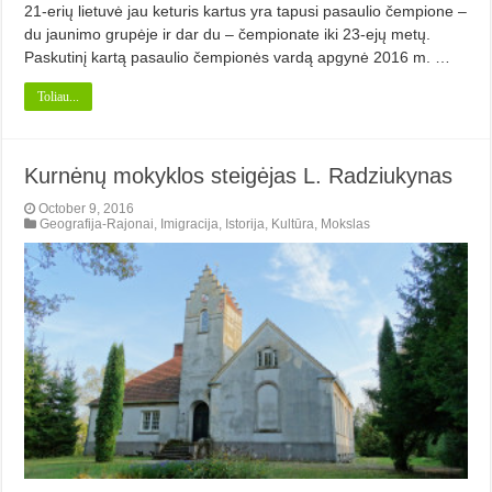
21-erių lietuvė jau keturis kartus yra tapusi pasaulio čempione –
du jaunimo grupėje ir dar du – čempionate iki 23-ejų metų.
Paskutinį kartą pasaulio čempionės vardą apgynė 2016 m. …
Toliau...
Kurnėnų mokyklos steigėjas L. Radziukynas
October 9, 2016
Geografija-Rajonai
,
Imigracija
,
Istorija
,
Kultūra
,
Mokslas