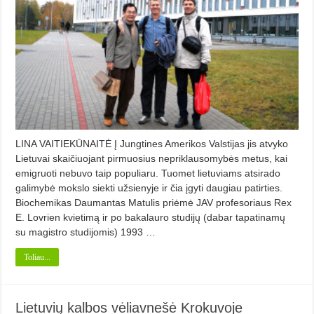
LINA VAITIEKŪNAITĖ Į Jungtines Amerikos Valstijas jis atvyko
Lietuvai skaičiuojant pirmuosius nepriklausomybės metus, kai
emigruoti nebuvo taip populiaru. Tuomet lietuviams atsirado
galimybė mokslo siekti užsienyje ir čia įgyti daugiau patirties.
Biochemikas Daumantas Matulis priėmė JAV profesoriaus Rex
E. Lovrien kvietimą ir po bakalauro studijų (dabar tapatinamų
su magistro studijomis) 1993 …
Toliau...
Lietuvių kalbos vėliavnešė Krokuvoje