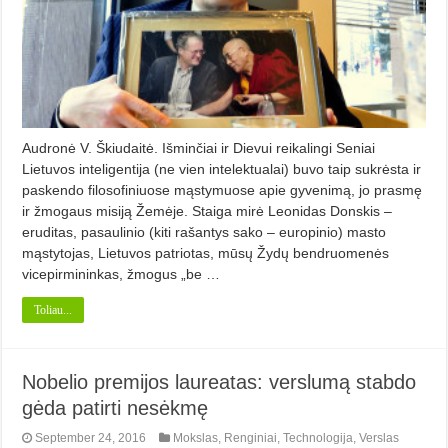
Audronė V. Škiudaitė. Išminčiai ir Dievui reikalingi Seniai
Lietuvos inteligentija (ne vien intelektualai) buvo taip sukrėsta ir
paskendo filosofiniuose mąstymuose apie gyvenimą, jo prasmę
ir žmogaus misiją Žemėje. Staiga mirė Leonidas Donskis –
eruditas, pasaulinio (kiti rašantys sako – europinio) masto
mąstytojas, Lietuvos patriotas, mūsų Žydų bendruomenės
vicepirmininkas, žmogus „be …
Toliau...
Nobelio premijos laureatas: verslumą stabdo
gėda patirti nesėkmę
September 24, 2016
Mokslas
,
Renginiai
,
Technologija
,
Verslas