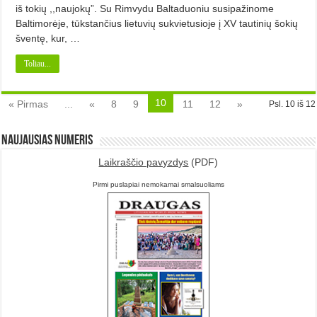
iš tokių ,,naujokų”. Su Rimvydu Baltaduoniu susipažinome
Baltimorėje, tūkstančius lietuvių sukvietusioje į XV tautinių šokių
šventę, kur, …
Toliau...
10
« Pirmas
...
«
8
9
11
12
»
Psl. 10 iš 12
Naujausias numeris
Laikraščio pavyzdys
(PDF)
Pirmi puslapiai nemokamai smalsuoliams