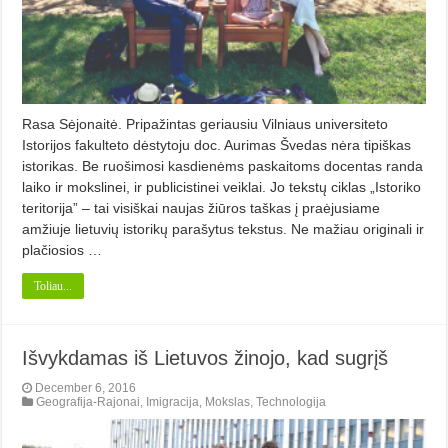
Rasa Sėjonaitė. Pripažintas geriausiu Vilniaus universiteto
Istorijos fakulteto dėstytoju doc. Aurimas Švedas nėra tipiškas
istorikas. Be ruošimosi kasdienėms paskaitoms docentas randa
laiko ir mokslinei, ir publicistinei veiklai. Jo tekstų ciklas „Istoriko
teritorija” – tai visiškai naujas žiūros taškas į praėjusiame
amžiuje lietuvių istorikų parašytus tekstus. Ne mažiau originali ir
plačiosios …
Toliau...
Išvykdamas iš Lietuvos žinojo, kad sugrįš
December 6, 2016
Geografija-Rajonai
,
Imigracija
,
Mokslas
,
Technologija