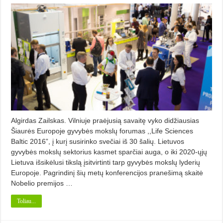
Algirdas Zailskas. Vilniuje praėjusią savaitę vyko didžiausias
Šiaurės Europoje gyvybės mokslų forumas ,,Life Sciences
Baltic 2016”, į kurį susirinko svečiai iš 30 šalių. Lietuvos
gyvybės mokslų sektorius kasmet sparčiai auga, o iki 2020-ųjų
Lietuva išsikėlusi tikslą įsitvirtinti tarp gyvybės mokslų lyderių
Europoje. Pagrindinį šių metų konferencijos pranešimą skaitė
Nobelio premijos …
Toliau...