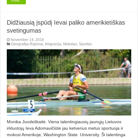
Toliau...
Didžiausią įspūdį Ievai paliko amerikietiškas
svetingumas
November 14, 2016
Geografija-Rajonai
,
Imigracija
,
Mokslas
,
Sportas
Monika Juodeškaitė. Viena talentingiausių jaunųjų Lietuvos
irkluotojų Ieva Adomavičiūtė jau ketverius metus sportuoja ir
mokosi Amerikoje, Washington State University. Ši talentinga