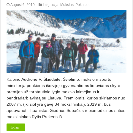
August 6, 2019
Imigracija
,
Mokslas
,
Pokalbis
Kalbino Audronė V. Škiudaitė. Švietimo, mokslo ir sporto
ministerija penkiems išeivijoje gyvenantiems lietuviams skyrė
premijas už tarptautinio lygio mokslo laimėjimus ir
bendradarbiavimą su Lietuva. Premijomis, kurios skiriamos nuo
2007 m. (iki šiol yra gavę 34 mokslininkai), 2019 m. bus
apdovanoti: lituanistas Giedrius Subačius ir biomedicinos srities
mokslininkas Rytis Prekeris iš …
Toliau...