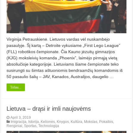
Virginija Petrauskienė. Lietuvos vardas vėl nuskambėjo
pasaulyje. Šį kartą – Detroite vykusiame „First Lego League”
(FLL) robotikos čempionate. Čia Kauno jėzuitų gimnazijos
(KJG) moksleivių komanda „Phoenix”, laimėjo pirmąją vietą
absoliučioje kategorijoje. Lietuviams šiame čempionate teko
susirungti su šimtas aštuoniomis bendra­amžių komandomis iš
50 pasaulio šalių – JAV, Kanados, Austra­lijos, daugelio …
Toliau...
Lietuva – drąsi ir imli naujovėms
April 3, 2019
Imigracija
,
Istorija
,
Kelionės
,
Knygos
,
Kultūra
,
Mokslas
,
Pokalbis
,
Renginiai
,
Sportas
,
Technologija