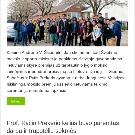
Kalbino Audronė V. Škiudaitė. Jau skelbėme, kad Švietimo,
mokslo ir sporto ministerija penkiems išeivijoje gyvenantiems
lietuviams skyrė premijas už tarptautinio lygio mokslo
laimėjimus ir bendradarbiavimą su Lietuva. Du iš jų – Giedrius
Subačius ir Rytis Prekeris gyvena ir dirba Jungtinėse Valstijose.
Iškilminga mokslo premijų užsienio lietuviams teikimo
ceremonija numatoma lapkričio …
Toliau...
Prof. Ryčio Prekerio kelias buvo paremtas
darbu ir truputėliu sėkmės