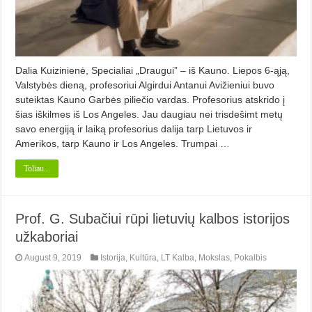
Dalia Kuizinienė, Specialiai „Draugui” – iš Kauno. Liepos 6-ąją,
Valstybės dieną, profesoriui Algirdui Antanui Avižieniui buvo
suteiktas Kauno Garbės piliečio vardas. Profesorius atskrido į
šias iškilmes iš Los Angeles. Jau daugiau nei trisdešimt metų
savo energiją ir laiką profesorius dalija tarp Lietuvos ir
Amerikos, tarp Kauno ir Los Angeles. Trumpai …
Toliau...
Prof. G. Subačiui rūpi lietuvių kalbos istorijos
užkaboriai
August 9, 2019
Istorija
,
Kultūra
,
LT Kalba
,
Mokslas
,
Pokalbis