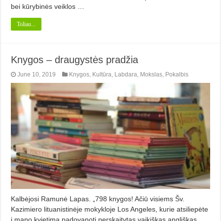
bei kūrybinės veiklos …
Toliau...
Knygos – draugystės pradžia
June 10, 2019
Knygos
,
Kultūra
,
Labdara
,
Mokslas
,
Pokalbis
Kalbėjosi Ramunė Lapas. „798 knygos! Ačiū visiems Šv.
Kazimiero lituanistinėje mokykloje Los Angeles, kurie atsiliepėte
į mano kvietimą padovanoti perskaitytas vaikiškas angliškas