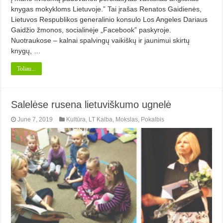
knygas mokykloms Lietuvoje.” Tai įrašas Renatos Gaidienės,
Lietuvos Respublikos generalinio konsulo Los Angeles Dariaus
Gaidžio žmonos, socialinėje „Facebook” paskyroje.
Nuotraukose – kalnai spalvingų vaikiškų ir jaunimui skirtų
knygų, …
Toliau...
Salelėse rusena lietuviškumo ugnelė
June 7, 2019
Kultūra
,
LT Kalba
,
Mokslas
,
Pokalbis