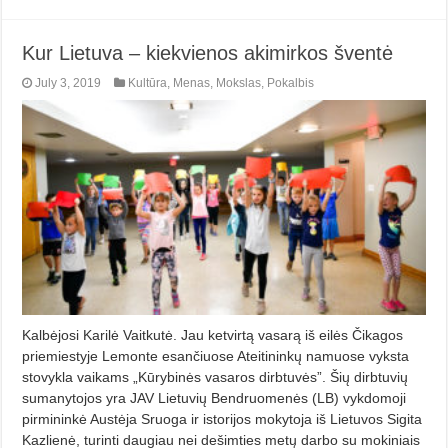
Kur Lietuva – kiekvienos akimirkos šventė
July 3, 2019
Kultūra
,
Menas
,
Mokslas
,
Pokalbis
Kalbėjosi Karilė Vaitkutė. Jau ketvirtą vasarą iš eilės Čikagos
priemiestyje Lemonte esančiuose Ateitininkų namuose vyksta
stovykla vaikams „Kūrybinės vasaros dirbtuvės”. Šių dirbtuvių
sumanytojos yra JAV Lietuvių Bendruomenės (LB) vykdomoji
pirmininkė Austėja Sruoga ir istorijos mokytoja iš Lietuvos Sigita
Kazlienė, turinti daugiau nei dešimties metų darbo su mokiniais