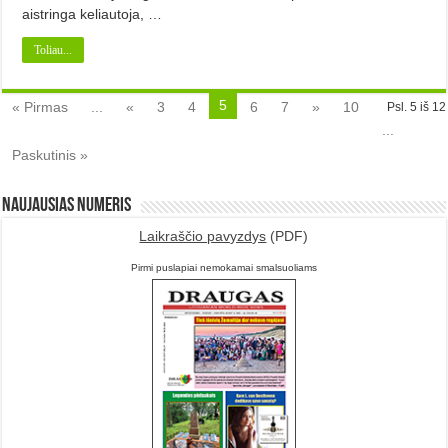
aistringa ke­liautoja, …
Toliau...
5
« Pirmas
...
«
3
4
6
7
»
10
Psl. 5 iš 12
...
Paskutinis »
Naujausias numeris
Laikraščio pavyzdys
(PDF)
Pirmi puslapiai nemokamai smalsuoliams