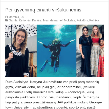
Per gyvenimą einanti viršukalnėmis
March 4, 2019
Gamta
,
Kelionės
,
Kultūra
,
Mes ateiname!
,
Mokslas
,
Pokalbis
,
Politika
Rūta Akelaitytė. Kotryna Juknevičiūtė vos prieš porą mėnesių
grįžo, visiškai viena, be jokių gidų ar bendraminčių įveikusi
aukščiausią Pietų Amerikos viršukal­nę – Aconcaqua, kurią
pavyksta įveikti vos 30 proc. visų bandančių kopti. Ši mergina
taip pat yra vieno prestižiškiausių JAV politikos mokslų George­
town University magistrantūros studentė, sporto entuziastė,