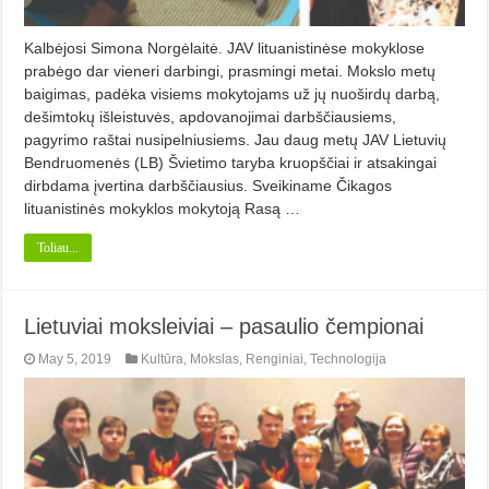
Kalbėjosi Simona Norgėlaitė. JAV lituanistinėse mokyklose
prabėgo dar vieneri darbingi, prasmingi metai. Mokslo metų
baigimas, padėka visiems mokytojams už jų nuoširdų darbą,
dešimtokų išleistuvės, apdovanojimai darbščiausiems,
pagyrimo raštai nusipelniusiems. Jau daug metų JAV Lietuvių
Bendruomenės (LB) Švietimo taryba kruopščiai ir atsakingai
dirbdama įvertina darbščiausius. Sveikiname Čikagos
lituanistinės mokyklos mokytoją Rasą …
Toliau...
Lietuviai moksleiviai – pasaulio čempionai
May 5, 2019
Kultūra
,
Mokslas
,
Renginiai
,
Technologija