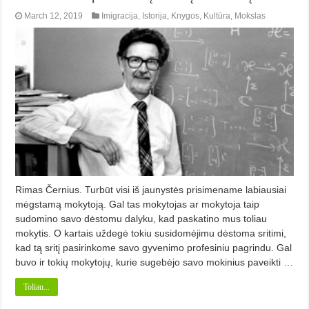
March 12, 2019
Imigracija
,
Istorija
,
Knygos
,
Kultūra
,
Mokslas
Rimas Černius. Turbūt visi iš jaunystės prisimename labiausiai
mėgstamą mokytoją. Gal tas mokytojas ar mokytoja taip
sudomino savo dėstomu dalyku, kad paskatino mus toliau
mokytis. O kartais uždegė tokiu susidomėjimu dėstoma sritimi,
kad tą sritį pasirin­ko­me savo gyvenimo profesiniu pagrin­du. Gal
buvo ir tokių mokytojų, kurie suge­bėjo savo mokinius paveikti …
Toliau...