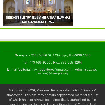
Draugas
/ 2345 W 56 St. / Chicago, IL 60636-1040
Tel: 773-585-9500 / Fax: 773-585-8284
E-mail (editorial):
vyr.redaktore@gmail.com
. Administrative:
rastine@draugas.org
© Copyright 2026, Visa medžiaga yra dienraščio "Draugas"
nuosavybė. This site may contain copyrighted material the use
of which has not always been specifically authorized by the
copyright owner. In accordance with section 512 of the U.S.