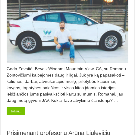
Goda Zovaitė. Bevaikščiodami Mountain View, CA, su Romanu
Zontovičiumi kalbėjomės daug ir ilgai. Juk yra ką papasakoti –
kelionės, darbai, atvirukai apie meilę, pilietybės klausimai,
knygos, tapatybės paieškos ir visos kitos įdomios istorijos,
leidžiančios jums pasivaikščioti kartu su mumis. Romanai, jau
daug metų gyveni JAV. Kokia Tavo atvykimo čia istorija? …
Toliau...
Prisimenant profesorių Arūną Liulevičių