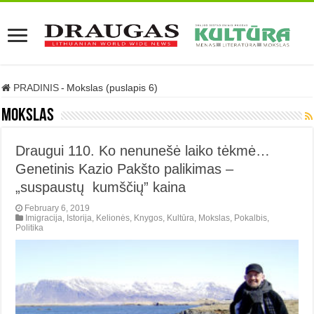
PRADINIS
-
Mokslas (puslapis 6)
Mokslas
Draugui 110. Ko nenunešė laiko tėkmė…
Genetinis Kazio Pakšto palikimas –
„suspaustų kumščių” kaina
February 6, 2019
Imigracija
,
Istorija
,
Kelionės
,
Knygos
,
Kultūra
,
Mokslas
,
Pokalbis
,
Politika