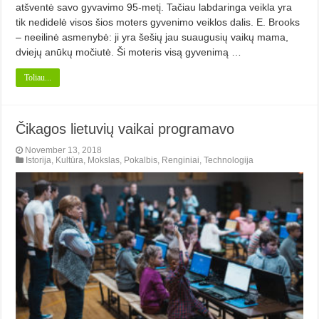
atšventė savo gyvavimo 95-metį. Tačiau labdaringa veikla yra
tik nedidelė visos šios moters gyvenimo veiklos dalis. E. Brooks
– neeilinė asmenybė: ji yra šešių jau suaugusių vaikų mama,
dviejų anūkų močiutė. Ši moteris visą gyvenimą …
Toliau...
Čikagos lietuvių vaikai programavo
November 13, 2018
Istorija
,
Kultūra
,
Mokslas
,
Pokalbis
,
Renginiai
,
Technologija