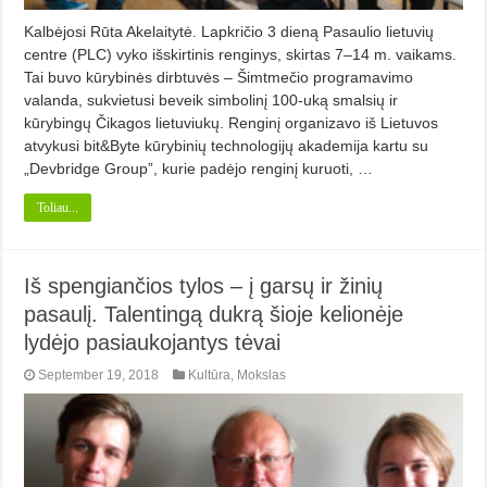
Kalbėjosi Rūta Akelaitytė. Lapkričio 3 dieną Pasaulio lietuvių
centre (PLC) vyko išskirtinis ren­gi­nys, skirtas 7–14 m. vaikams.
Tai buvo kūrybinės dirbtuvės – Šimtmečio programavimo
valanda, sukvietusi beveik simbolinį 100-uką smalsių ir
kūrybingų Čika­gos lietuviukų. Ren­ginį organizavo iš Lietuvos
atvykusi bit&Byte kūrybinių tech­nologijų aka­demija kartu su
„Devbridge Group”, kurie padėjo renginį kuruoti, …
Toliau...
Iš spengiančios tylos – į garsų ir žinių
pasaulį. Talentingą dukrą šioje kelionėje
lydėjo pasiaukojantys tėvai
September 19, 2018
Kultūra
,
Mokslas