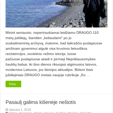
Minint seniausio, nepertraukiamai leidžiamo DRAUGO 110
metų jubiliejų, šiandien „keliaudami” po jo
suskaitmenintą archyvą, matome, kad laikraščio puslapiuose
amžinam gyvenimui atgulė visa kruvinos lietuviškos
rezistencijos, sovietinio režimo istorija, tuose
pačiuose puslapiuose ataidi ir pirmieji Nepriklausomybės
šauklių balsai, iki šios dienos rikiuojasi atgimusios laisvos,
modernios Lietuvos, jos išeivijos aktualijos. Būtent šiais
jubiliejiniais DRAUGO metais naujoje rubrikoje „Ko …
Toliau...
Pasaulį galima kišenėje nešiotis
January 1, 2019