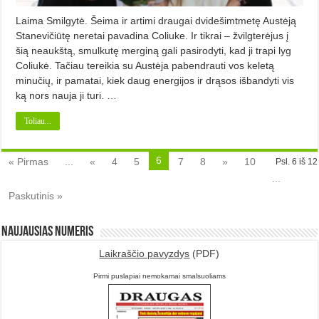
Laima Smilgytė. Šeima ir artimi draugai dvide­šimtmetę Austėją
Stanevičiūtę neretai pavadina Coliuke. Ir tikrai – žvilgte­rėjus į
šią neaukštą, smulkutę mer­giną gali pasirodyti, kad ji trapi lyg
Coliukė. Tačiau tereikia su Austėja pabendrauti vos keletą
minučių, ir pamatai, kiek daug energijos ir drąsos išbandyti vis
ką nors nauja ji turi. …
Toliau...
6
« Pirmas
...
«
4
5
7
8
»
10
Psl. 6 iš 12
...
Paskutinis »
Naujausias numeris
Laikraščio pavyzdys
(PDF)
Pirmi puslapiai nemokamai smalsuoliams