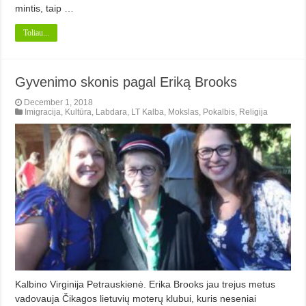
mintis, taip …
Toliau...
Gyvenimo skonis pagal Eriką Brooks
December 1, 2018
Imigracija
,
Kultūra
,
Labdara
,
LT Kalba
,
Mokslas
,
Pokalbis
,
Religija
Kalbino Virginija Petrauskienė. Erika Brooks jau trejus metus
vadovauja Čikagos lietuvių moterų klubui, kuris neseniai