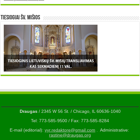
TIESIOGIAI šv. MIŠIOS
Draugas
/ 2345 W 56 St. / Chicago, IL 60636-1040
Tel: 773-585-9500 / Fax: 773-585-8284
E-mail (editorial):
vyr.redaktore@gmail.com
. Administrative:
rastine@draugas.org