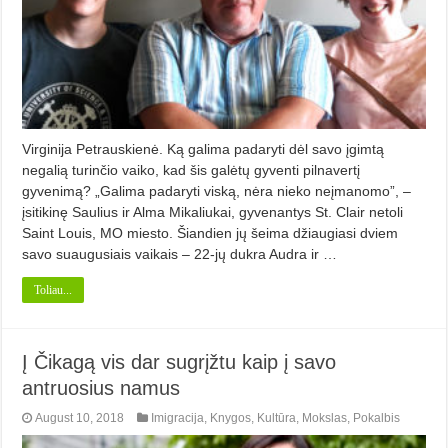
Virginija Petrauskienė. Ką galima padaryti dėl savo įgimtą
negalią turinčio vaiko, kad šis galėtų gyventi pilnavertį
gyvenimą? „Galima padaryti viską, nėra nieko neįmanomo”, –
įsitikinę Saulius ir Alma Mikaliukai, gyvenantys St. Clair netoli
Saint Louis, MO miesto. Šiandien jų šeima džiaugiasi dviem
savo suaugusiais vaikais – 22-jų dukra Audra ir …
Toliau...
Į Čikagą vis dar sugrįžtu kaip į savo
antruosius namus
August 10, 2018
Imigracija
,
Knygos
,
Kultūra
,
Mokslas
,
Pokalbis