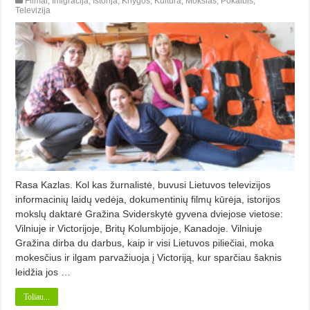
Filmai
,
Imigracija
,
Istorija
,
Knygos
,
Kultūra
,
Mokslas
,
Pokalbis
,
Televizija
Rasa Kazlas. Kol kas žurnalistė, buvusi Lietu­vos televizijos
informacinių laidų ve­dėja, dokumentinių filmų kūrėja, is­to­rijos
mokslų daktarė Gražina Svi­derskytė gyvena dviejose vietose:
Vil­niuje ir Victorijoje, Britų Kolumbi­jo­je, Kanadoje. Vilniuje
Gražina dir­ba du darbus, kaip ir visi Lietuvos pi­liečiai, moka
mokesčius ir ilgam par­važiuoja į Victoriją, kur sparčiau šaknis
leidžia jos …
Toliau...