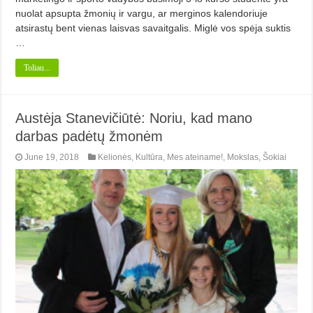
nuolat apsupta žmonių ir vargu, ar merginos kalendoriuje
atsirastų bent vienas laisvas savaitgalis. Miglė vos spėja suktis
…
Toliau...
Austėja Stanevičiūtė: Noriu, kad mano
darbas padėtų žmonėm
June 19, 2018
Kelionės
,
Kultūra
,
Mes ateiname!
,
Mokslas
,
Šokiai