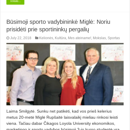
Toliau...
Būsimoji sporto vadybininkė Miglė: Noriu
prisidėti prie sportininkų pergalių
July 22, 2018
Kelionės
,
Kultūra
,
Mes ateiname!
,
Mokslas
,
Sportas
Laima Smilgytė. Sunku net patikėti, kad vos prieš kelerius
metus 20-metė Miglė Rup­šaitė laisvalaikį mieliau rinkosi leisti
viena. Tačiau dabar Čikagos Loyola University ekonomikos,
marketingo ir sporto vadybos būsimoji 3-io kurso studentė yra