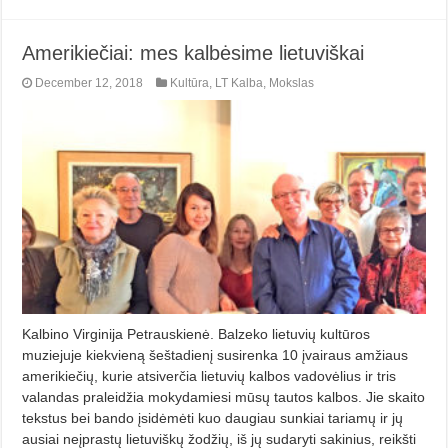
Amerikiečiai: mes kalbėsime lietuviškai
December 12, 2018
Kultūra
,
LT Kalba
,
Mokslas
Kalbino Virginija Petrauskienė. Balzeko lietuvių kultūros
muziejuje kiekvieną šeštadienį susirenka 10 įvairaus amžiaus
amerikiečių, kurie atsiverčia lietuvių kalbos vadovėlius ir tris
valandas praleidžia mokydamiesi mūsų tautos kalbos. Jie skaito
tekstus bei bando įsidėmėti kuo daugiau sunkiai tariamų ir jų
ausiai neįprastų lietuviškų žodžių, iš jų sudaryti sakinius, reikšti