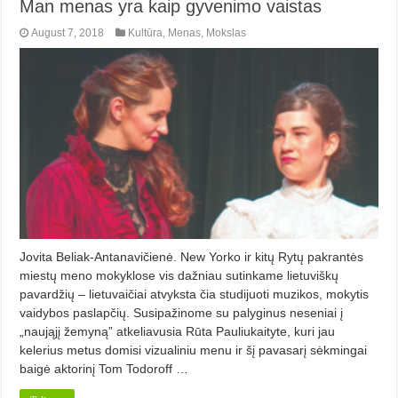
Man menas yra kaip gyvenimo vaistas
August 7, 2018
Kultūra
,
Menas
,
Mokslas
Jovita Beliak-Antanavičienė. New Yorko ir kitų Rytų pakrantės
miestų meno mokyklose vis dažniau sutinkame lietuviškų
pavardžių – lietuvaičiai atvyksta čia studijuoti muzikos, mokytis
vaidybos paslapčių. Susipažinome su palyginus neseniai į
„naująjį žemyną” atkeliavusia Rūta Pauliukaityte, kuri jau
kelerius metus domisi vizualiniu menu ir šį pavasarį sėkmingai
baigė aktorinį Tom Todoroff …