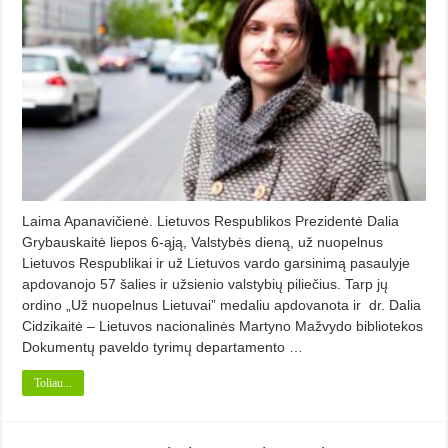
Laima Apanavičienė. Lietuvos Respublikos Prezidentė Dalia
Grybauskaitė liepos 6-ąją, Valstybės dieną, už nuopelnus
Lietuvos Respublikai ir už Lietuvos vardo garsinimą pasaulyje
apdovanojo 57 šalies ir užsienio valstybių piliečius. Tarp jų
ordino „Už nuopelnus Lietuvai” medaliu apdovanota ir dr. Dalia
Cidzikaitė – Lietuvos nacionalinės Martyno Mažvydo bibliotekos
Dokumentų paveldo tyrimų departamento …
Toliau...