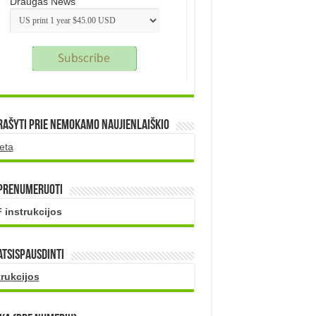
Draugas News
rašyti prie nemokamo naujienlaiškio
eta
 prenumeruoti
 instrukcijos
atsispausdinti
trukcijos