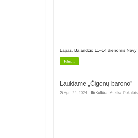
Lapas. Balandžio 11–14 dienomis Navy Pi
Toliau...
Laukiame „Čigonų barono”
April 24, 2024
Kultūra
,
Muzika
,
Pokalbis