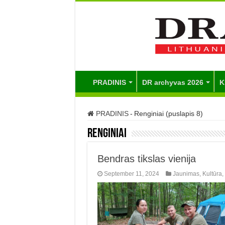
PRADINIS
DR archyvas 2026
K
PRADINIS
-
Renginiai (puslapis 8)
Renginiai
Bendras tikslas vienija
September 11, 2024
Jaunimas
,
Kultūra
,