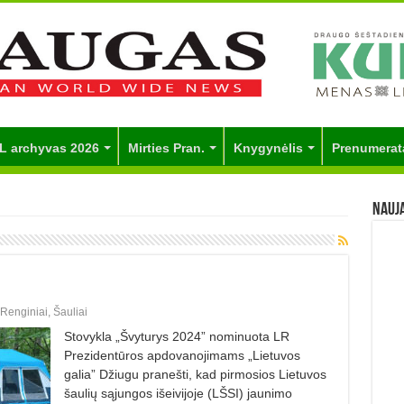
L archyvas 2026
Mirties Pran.
Knygynėlis
Prenumerat
Nauj
Renginiai
,
Šauliai
Stovykla „Švyturys 2024” nominuota LR
Prezidentūros apdovanojimams „Lietuvos
galia” Džiugu pranešti, kad pirmosios Lietuvos
šaulių sąjungos išeivijoje (LŠSI) jaunimo