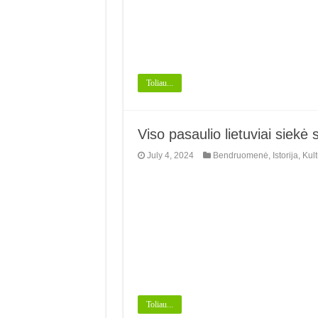
Toliau...
Viso pasaulio lietuviai siekė 
July 4, 2024
Bendruomenė
,
Istorija
,
Kult
Toliau...