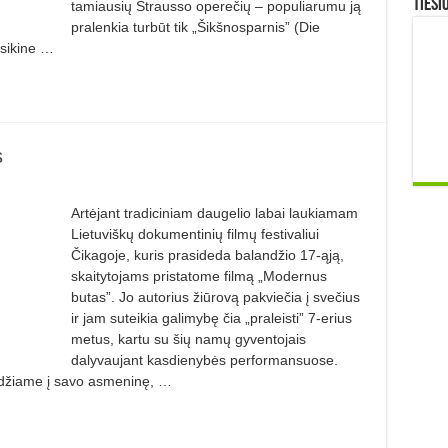
TIESI
tamiausių Strausso operečių – populiarumu ją
pralenkia turbūt tik „Šikšnosparnis” (Die
asikine …
s
Artėjant tradiciniam daugelio labai laukiamam
Lietuviškų dokumentinių filmų festivaliui
Čikagoje, kuris prasideda balandžio 17-ąją,
skaitytojams pristatome filmą „Modernus
butas”. Jo autorius žiūrovą pakviečia į svečius
ir jam suteikia galimybę čia „praleisti” 7-erius
metus, kartu su šių namų gyventojais
dalyvaujant kasdienybės performansuose.
ileidžiame į savo asmeninę, …