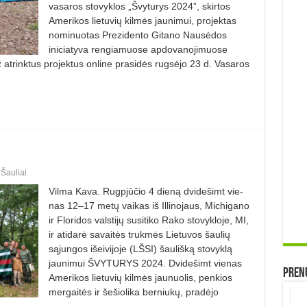
vasaros stovyklos „Švyturys 2024”, skirtos
Amerikos lietuvių kilmės jaunimui, projektas
nominuotas Prezidento Gitano Nausėdos
iniciatyva rengiamuose apdovanojimuose
ž atrinktus projektus online prasidės rugsėjo 23 d. Vasaros
,
Šauliai
Vilma Kava. Rugpjūčio 4 dieną dvidešimt vie­
nas 12–17 metų vaikas iš Illino­jaus, Michigano
ir Floridos valstijų susitiko Rako stovykloje, MI,
ir atidarė savaitės trukmės Lietuvos šaulių
sąjungos išeivijoje (LŠSI) šaulišką stovyklą
jaunimui ŠVYTURYS 2024. Dvidešimt vienas
Prenu
Amerikos lietuvių kilmės jaunuolis, penkios
mergaitės ir šešiolika berniukų, pradėjo