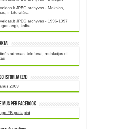
veldas.lt JPEG archyvas - Mokslas,
s, ir Literatūra
veldas.lt JPEG archyvas - 1996-1997
ugas anglų kalba
aktai
inės adresas, telefonai, redakcijos el.
tas
O istorija (EN)
uanus 2009
e mus per Facebook
ugo FB puslapiai