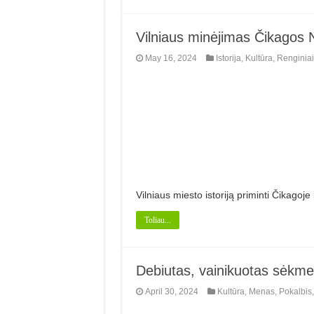
Vilniaus minėjimas Čikagos N
May 16, 2024
Istorija
,
Kultūra
,
Renginiai
Vilniaus miesto istoriją priminti Čikagoje
Toliau...
Debiutas, vainikuotas sėkme
April 30, 2024
Kultūra
,
Menas
,
Pokalbis