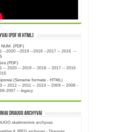
vai (PDF ir HTML)
. NUM. (PDF)
1
--
2020
--
2019
--
2018
--
2017
--
2016
--
5
tūra (PDF)
1
--
2020
--
2019
--
2018
--
2017
--
2016
015
aipsniai (Sename formate - HTML)
3
--
2012
--
2011
--
2010
--
2009
--
2008
-
06-2007
--
legacy
iniai DRAUGO Archyvai
UGO skaitmeninis archyvas
veldas.lt JPEG archyvas - Draugas