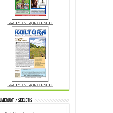
SKAITYTI VISĄ INTERNETE
SKAITYTI VISĄ INTERNETE
meruoti / Skelbtis