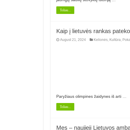
Toliau...
Kaip į lietuvės rankas patek
August 21, 2024
Kelionės
,
Kultūra
,
Poka
Paryžiaus olimpines žaidynes iš arti …
Toliau...
Mes ­– naujieji Lietuvos amb