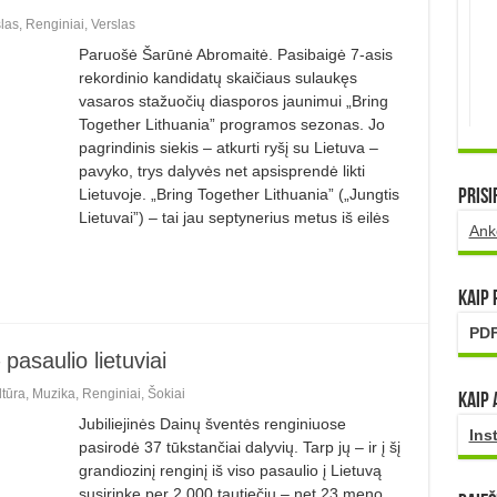
las
,
Renginiai
,
Verslas
Paruošė Šarūnė Abromaitė. Pasibaigė 7-asis
rekordinio kandidatų skaičiaus sulaukęs
vasaros stažuočių diasporos jaunimui „Bring
Together Lithuania” programos sezonas. Jo
pagrindinis siekis – atkurti ryšį su Lietuva –
pavyko, trys dalyvės net apsisprendė likti
Lietuvoje. „Bring Together Lithuania” („Jungtis
Prisi
Lietuvai”) – tai jau septynerius metus iš eilės
Ank
Kaip
PDF
 pasaulio lietuviai
ltūra
,
Muzika
,
Renginiai
,
Šokiai
Kaip 
Jubiliejinės Dainų šventės renginiuose
Ins
pasirodė 37 tūkstančiai dalyvių. Tarp jų – ir į šį
grandiozinį renginį iš viso pasaulio į Lietuvą
susirinkę per 2 000 tautiečių – net 23 meno