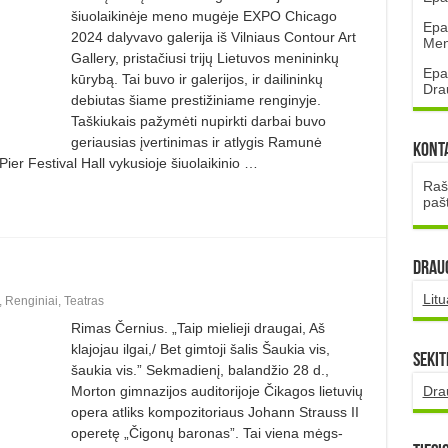
šiuolaikinėje meno mugėje EXPO Chicago
Epa
2024 dalyvavo galerija iš Vilniaus Contour Art
Mena
Gallery, pristačiusi trijų Lietuvos menininkų
Epa
kūrybą. Tai buvo ir galerijos, ir dailininkų
Dra
debiutas šiame prestižiniame renginyje.
Taškiukais pažymėti nupirkti darbai buvo
geriausias įvertinimas ir atlygis Ramunė
Kont
er Festival Hall vykusioje šiuolaikinio …
Rašt
paš
DRAUG
Lit
,
Renginiai
,
Teatras
Rimas Černius. „Taip mielieji draugai, Aš
klajojau ilgai,/ Bet gimtoji šalis Šaukia vis,
Sekit
šaukia vis.” Sekmadienį, balandžio 28 d.,
Dra
Morton gimnazijos auditorijoje Čikagos lietuvių
opera atliks kompozitoriaus Johann Strauss II
operetę „Čigonų baronas”. Tai viena mėgs­