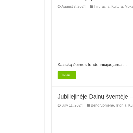
August 3, 2024
Imigracija
,
Kultūra
,
Moks
Kazickų šeimos fondo inicijuojama …
Toliau...
Jubiliejinėje Dainų šventėje –
July 11, 2024
Bendruomenė
,
Istorija
,
Ku