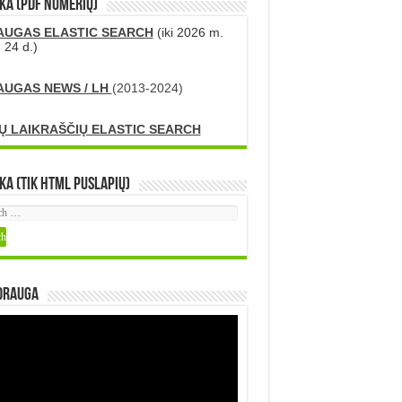
KA (PDF numerių)
AUGAS ELASTIC SEARCH
(iki 2026 m.
 24 d.)
AUGAS NEWS / LH
(2013-2024)
Ų LAIKRAŠČIŲ ELASTIC SEARCH
ka (tik HTML puslapių)
DRAUGA