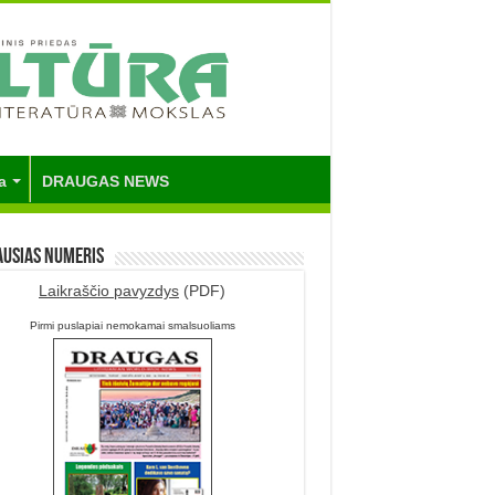
a
DRAUGAS NEWS
ausias numeris
Laikraščio pavyzdys
(PDF)
Pirmi puslapiai nemokamai smalsuoliams