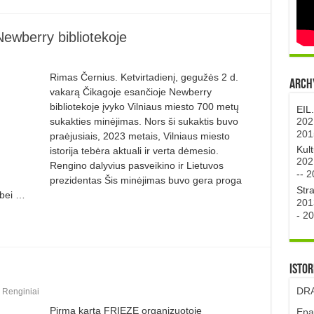
ewberry bibliotekoje
Rimas Černius. Ketvirtadienį, gegužės 2 d.
Archy
vakarą Čika­goje esančioje Newberry
bibliotekoje įvyko Vilniaus miesto 700 metų
EIL
202
sukakties minėjimas. Nors ši sukaktis buvo
201
praėjusiais, 2023 metais, Vilniaus miesto
Kul
istorija tebėra aktuali ir verta dėmesio.
202
Rengino dalyvius pasveikino ir Lietuvos
--
2
prezidentas Šis minėjimas buvo gera proga
Str
 bei …
201
-
20
Istor
DRA
,
Renginiai
Pirmą kartą FRIEZE organizuotoje
Epa