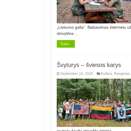
„Lietuvos galia”. Balsavimas internetu u
stovyklos …
Toliau...
Švyturys – šviesos karys
September 10, 2024
Kultūra
,
Renginiai
jaunųjų šaulių stovyklų istoriją …