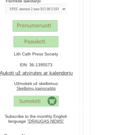
Parinkite laikotarpi
Lith Cath Press Society
EIN: 36-1395573
Aukoti už atvirutes ar kalendorių
.
Užmokėti už skelbimus
Skelbimų kainoraštis
.
Subscribe to the monthly English
language
"DRAUGAS NEWS"