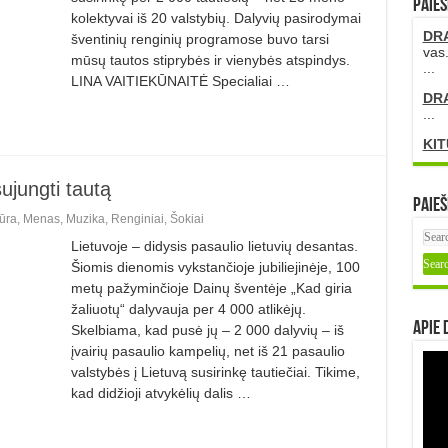
PAIEŠ
kolektyvai iš 20 valstybių. Dalyvių pasirodymai
DR
šventinių renginių programose buvo tarsi
vas.
mūsų tautos stiprybės ir vienybės atspindys.
...
LINA VAITIEKŪNAITĖ Specialiai …
DR
...
KIT
sujungti tautą
Paieš
ūra
,
Menas
,
Muzika
,
Renginiai
,
Šokiai
Lietuvoje – didysis pasaulio lietuvių desantas.
Šiomis dienomis vykstančioje jubiliejinėje, 100
metų pažyminčioje Dainų šventėje „Kad giria
žaliuotų“ dalyvauja per 4 000 atlikėjų.
Apie 
Skelbiama, kad pusė jų – 2 000 dalyvių – iš
įvairių pasaulio kampelių, net iš 21 pasaulio
valstybės į Lietuvą susirinkę tautiečiai. Tikime,
kad didžioji atvykėlių dalis …