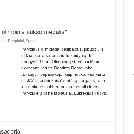
o olimpinis aukso medalis?
lbis
,
Renginiai
,
Sportas
Paryžiaus olimpiadai pasibaigus, įspūdžių iš
didžiausių vasaros sporto žaidynių liko
daugybė. Iš arti Olimpiadą stebėjusi Miami
gyvenanti lietuvė Raminta Remeikaitė
„Draugui” papasakojo, kaip nutiko, kad kartu
su JAV sportininkais šventė jų pergales, kaip
jos rankose atsidūrė aukso medalis ir kas
Paryžiuje įsiminė labiausiai. Lukrecijus Tubys.
asadoriai