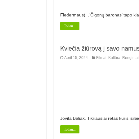
Fledermaus). „’Čigonų baronas’ tapo kl
Toliau...
Kviečia žiūrovą į savo namu
April 15, 2024
Filmai
,
Kultūra
,
Renginiai
Jovita Beliak. Tikriausiai retas kuris įs
Toliau...