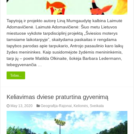
Tapytoją ir projekto autorę Liną Mumgaudytę kalbina Laimutė
Adomavičienė. Laimutė Adomavičienė: Šiuo metu Lietuvos
miestuose vykdote tarpdisciplinį projektą „Šviesios moterys
tamsiame laikotarpyje”, skaitydama paskaitas ir rengdama
tapybos parodas apie tarpukario, Antrojo pasaulinio karo laikų
žydes menininkes. Kaip susidomėjote žydėmis menininkėmis,
tarp jų – poete Matilda Olkinaite, šokėja Barbara Ledermann,
tebegyvenančia …
Toliau...
Keliavimas dviese praturtina gyvenimą
May 13, 2020
Geografija-Rajonai
,
Kelionės
,
Sveikata