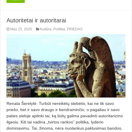
Autoritetai ir autoritarai
May 25, 2020
Kultūra
,
Politika
,
PRIEDAS
Renata Šerelytė. Turbūt nereikėtų stebėtis, kai ne tik savo
priešo, bet ir savo draugo ir bendraminčio, o pagaliau ir savo
paties sieloje aptinki tai, ką būtų galima pavadinti autoritarizmo
ilgesiu. Kiti tai vadina „tvirtos rankos” politika, lyderio
dominavimu. Tai, žinoma, nėra nuolankus paklusimas bandos,