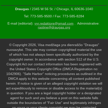
Draugas
/ 2345 W 56 St. / Chicago, IL 60636-1040
Tel: 773-585-9500 / Fax: 773-585-8284
E-mail (editorial):
vyr.redaktore@gmail.com
. Administrative:
rastine@draugas.org
© Copyright 2026, Visa medžiaga yra dienraščio "Draugas"
nuosavybė. This site may contain copyrighted material the use
of which has not always been specifically authorized by the
copyright owner. In accordance with section 512 of the U.S.
Copyright Act our contact information has been registered with
the United States Copyright Office (DMCA Registration no:
1042906). "Safe Harbor" noticing procedures as outlined in the
DMCA apply to this website concerning all content published
herein. If notice is given of an alleged copyright violation we will
act expeditiously to remove or disable access to the material(s)
in question. If you are a legal copyright holder or a designated
agent for such and you believe a post on this website falls
outside the boundaries of "Fair Use" and legitimately infringes
on yours or your clients copyright we may be contacted