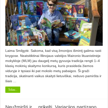
Laima Smilgytė. Sakoma, kad visą žmonijos iš­min­tį galima rasti
knygose. Neatsi­tik­ti­nai Illinojaus valstijos Maironio lituanistinėje
mokykloje (MLM) jau daugelį metų gyvuoja tradicija rengti 1–4
klasių mokinių skaitymo konkur­są, kuris prasideda žiemos
viduryje ir tęsiasi iki pat mokslo metų pabaigos. Ši graži
tradicija, skatinanti vai­kus skaityti lietuviškai, nebuvo pa­miršta ir
šiais …
Toliau...
Neužmiršti ir… prikelti. Variacijos partizano