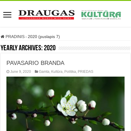
PRADINIS
-
2020 (puslapis 7)
Yearly Archives:
2020
PAVASARIO BRANDA
June 9, 2020
Gamta
,
Kultūra
,
Politika
,
PRIEDAS