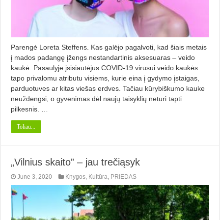
Parengė Loreta Steffens. Kas galėjo pagalvoti, kad šiais metais
į mados padangę įžengs nestandartinis aksesuaras – veido
kaukė. Pasaulyje įsisiautėjus COVID-19 virusui veido kaukės
tapo privalomu atributu visiems, kurie eina į gydymo įstaigas,
parduotuves ar kitas viešas erdves. Tačiau kūrybiškumo kauke
neuždengsi, o gyvenimas dėl naujų taisyklių neturi tapti
pilkesnis. …
Toliau...
„Vilnius skaito” – jau trečiąsyk
June 3, 2020
Knygos
,
Kultūra
,
PRIEDAS