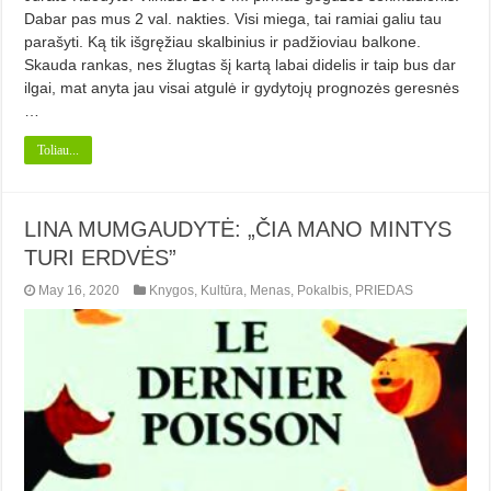
Dabar pas mus 2 val. nakties. Visi miega, tai ramiai galiu tau
parašyti. Ką tik išgręžiau skalbinius ir padžioviau balkone.
Skauda rankas, nes žlugtas šį kartą labai didelis ir taip bus dar
ilgai, mat anyta jau visai atgulė ir gydytojų prognozės geresnės
…
Toliau...
LINA MUMGAUDYTĖ: „ČIA MANO MINTYS
TURI ERDVĖS”
May 16, 2020
Knygos
,
Kultūra
,
Menas
,
Pokalbis
,
PRIEDAS