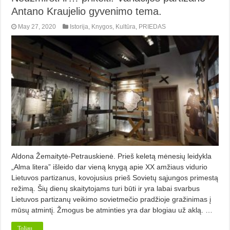
Antano Kraujelio gyvenimo tema.
May 27, 2020
Istorija
,
Knygos
,
Kultūra
,
PRIEDAS
Aldona Žemaitytė-Petrauskienė. Prieš keletą mėnesių leidykla
„Alma litera” išleido dar vieną knygą apie XX amžiaus vidurio
Lietuvos partizanus, kovojusius prieš Sovietų sąjungos primestą
režimą. Šių dienų skaitytojams turi būti ir yra labai svarbus
Lietuvos partizanų veikimo sovietmečio pradžioje gražinimas į
mūsų atmintį. Žmogus be atminties yra dar blogiau už aklą. …
Toliau...