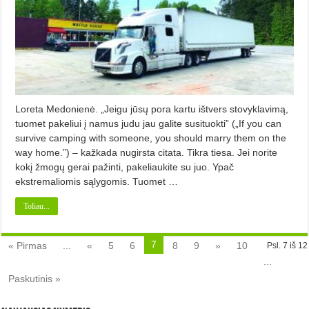
Loreta Medonienė. „Jeigu jūsų pora kartu ištvers stovyklavimą,
tuomet pakeliui į namus judu jau galite susituokti” („If you can
survive camping with someone, you should marry them on the
way home.”) – kažkada nugirsta citata. Tikra tiesa. Jei norite
kokį žmogų gerai pažinti, pakeliaukite su juo. Ypač
ekstremaliomis sąlygomis. Tuomet …
Toliau...
7
« Pirmas
...
«
5
6
8
9
»
10
Psl. 7 iš 12
...
Paskutinis »