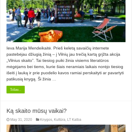
Ieva Marija Mendeikaitė. Prieš keletą savaičių internete
pastebėjau džiugią žinią – į Vilnių jau trečią kartą grįžta akcija
„Vilnius skaito”. Tai tiesiog puiki žinia visiems literatūros
mėgėjams bei tiems, kurie šiais neramiais laikais norėjo tiesiog
išeiti į lauką ir prie puodelio kavos ramiai perskaityti ar pavartyti
patikusią knygą. Ši žinia …
Toliau...
Ką skaito mūsų vaikai?
May 31, 2020
Knygos
,
Kultūra
,
LT Kalba