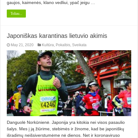
gaujos, kaimenės, klano vedliui, ypač jeigu …
Toliau...
Japoniškas karantinas lietuvio akimis
May 21, 2020
Kultūra
,
Pokalbis
,
Sveikata
Danguolė Norkūnienė. Japonija yra kitokia nei visos pa­saulio
šalys. Mes į ją žiūrime, stebimės ir žinome, kad be japoniškų
išradimų neišsiverstumėme nė dienos. Net ir ko­ronaviruso