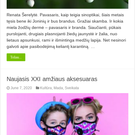
Renata Šerelytė. Pavasaris, kaip teigia sinoptikai, šiais metais
tęsis bene iki Joninių ir bus brandus. Gražiai skamba. Ir kokia
miela žodžių dermė – pavasaris ir branda. Siaučianti, pūkais
purslojanti, drugiais plasnojanti žiedų jaunystė ir žalia, nuo
lietaus apsunkusi, rami ir išmintinga medžių lapija. Net nesinori
galvoti apie pasibodėjimą keliantį karantiną. …
Toliau...
Naujasis XXI amžiaus aksesuaras
June 7, 2020
Kultūra
,
Mada
,
Sveikata