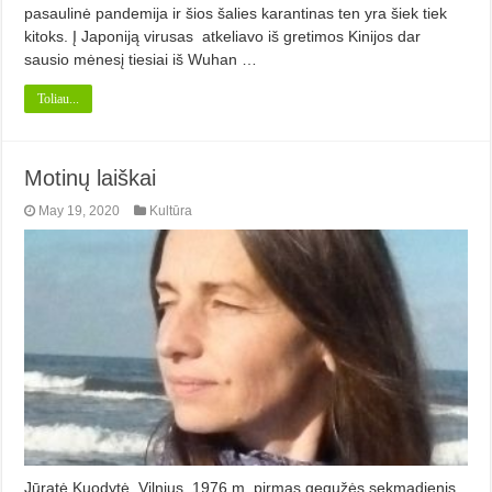
pasaulinė pandemija ir šios šalies karantinas ten yra šiek tiek
kitoks. Į Japoniją virusas atkeliavo iš gretimos Kinijos dar
sausio mėnesį tie­siai iš Wuhan …
Toliau...
Motinų laiškai
May 19, 2020
Kultūra
Jūratė Kuodytė. Vilnius. 1976 m. pirmas gegužės sekmadienis.