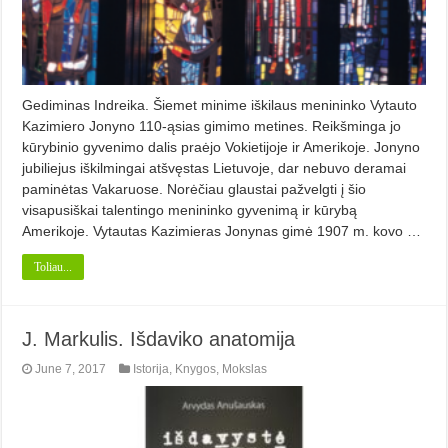
Gediminas Indreika. Šiemet minime iškilaus menininko Vytauto
Kazimiero Jonyno 110-ąsias gimimo metines. Reikšminga jo
kūrybinio gyvenimo dalis praėjo Vokietijoje ir Amerikoje. Jonyno
jubiliejus iškilmingai atšvęstas Lietuvoje, dar nebuvo deramai
paminėtas Vakaruose. Norėčiau glaustai pažvelgti į šio
visapusiškai talentingo menininko gyvenimą ir kūrybą
Amerikoje. Vytautas Kazimieras Jonynas gimė 1907 m. kovo …
Toliau...
J. Markulis. Išdaviko anatomija
June 7, 2017
Istorija
,
Knygos
,
Mokslas