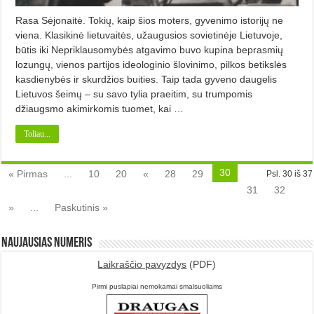
Rasa Sėjonaitė. Tokių, kaip šios moters, gyvenimo istorijų ne
viena. Klasikinė lietuvaitės, užaugusios sovietinėje Lietuvoje,
būtis iki Nepriklausomybės atgavimo buvo kupina beprasmių
lozungų, vienos partijos ideologinio šlovinimo, pilkos betikslės
kasdienybės ir skurdžios buities. Taip tada gyveno daugelis
Lietuvos šeimų – su savo tylia praeitim, su trumpomis
džiaugsmo akimirkomis tuomet, kai …
Toliau...
30
« Pirmas
...
10
20
«
28
29
Psl. 30 iš 37
31
32
»
...
Paskutinis »
Naujausias numeris
Laikraščio pavyzdys
(PDF)
Pirmi puslapiai nemokamai smalsuoliams