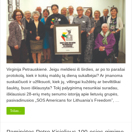
Virginija Petrauskienė. Jeigu meldiesi iš širdies, ar po to parašai
protokolą, kiek ir kokių maldų tą dieną sukalbėjai? Ar įmanoma
suskaičiuoti ir užfiksuoti, kiek jų, viltingai kuždėtų ar beviltiškai
šauktų, buvo išklausyta? Tokį palyginimą nesunkiai suradau,
išklausiusi 28-erių metų senumo istoriją apie lietuvių grupės,
pasivadinusios „SOS Americans for Lithuania’s Freedom”, …
Toliau...
Paminėtos Petro Kisieliaus 100-osios gimimo