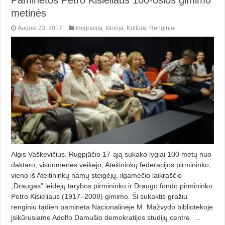
metinės
August 23, 2017
Imigracija
,
Istorija
,
Kultūra
,
Renginiai
Algis Vaškevičius. Rugpjūčio 17-ąją sukako lygiai 100 metų nuo
daktaro, visuomenės veikėjo, Ateitininkų federacijos pirmininko,
vieno iš Ateitininkų namų steigėjų, ilgamečio laikraščio
„Draugas” leidėjų tarybos pirmininko ir Draugo fondo pirmininko
Petro Kisieliaus (1917–2008) gimimo. Ši sukaktis gražiu
renginiu tądien paminėta Nacionalinėje M. Mažvydo bibliotekoje
įsikūrusiame Adolfo Damušio demokratijos studijų centre. …