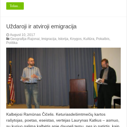
Toliau...
Uždaroji ir atviroji emigracija
August 10, 2017
Geografija-Rajonai
,
Imigracija
,
Istorija
,
Knygos
,
Kultūra
,
Pokalbis
,
Politika
Kalbėjosi Ramūnas Čičelis. Keturiasdešimtmečių kartos
rašytojas, poetas, eseistas, vertėjas Laurynas Katkus – asmuo,
su kuriuo galima kalbėtis apie daugelį temų, nes jo patirtis, kaip