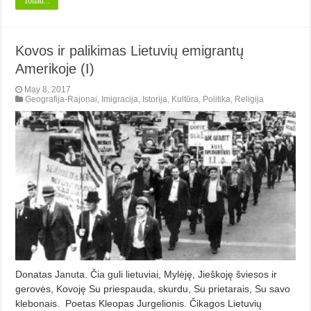
Toliau...
Kovos ir palikimas Lietuvių emigrantų
Amerikoje (I)
May 8, 2017
Geografija-Rajonai
,
Imigracija
,
Istorija
,
Kultūra
,
Politika
,
Religija
Donatas Januta. Čia guli lietuviai, Mylėję, Jieškoję šviesos ir
gerovės, Kovoję Su priespauda, skurdu, Su prietarais, Su savo
klebonais. Poetas Kleopas Jurgelionis. Čikagos Lietuvių