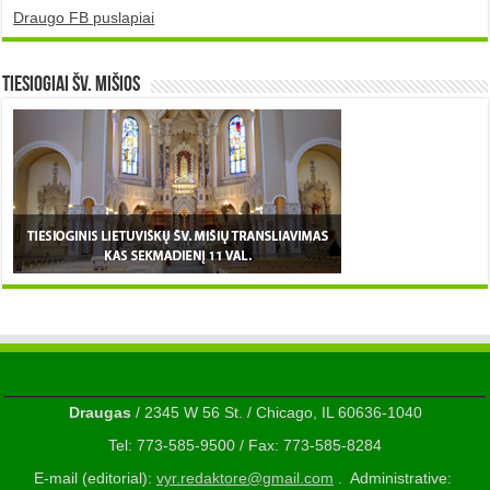
Draugo FB puslapiai
TIESIOGIAI šv. MIŠIOS
Draugas
/ 2345 W 56 St. / Chicago, IL 60636-1040
Tel: 773-585-9500 / Fax: 773-585-8284
E-mail (editorial):
vyr.redaktore@gmail.com
. Administrative: