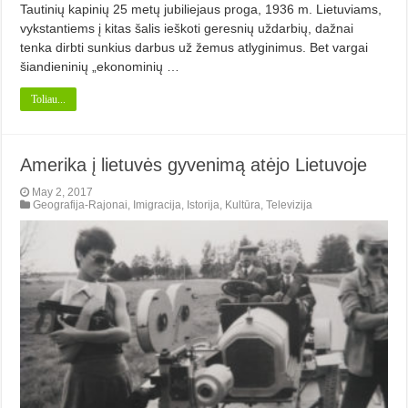
Tautinių kapinių 25 metų jubiliejaus proga, 1936 m. Lietuviams,
vykstantiems į kitas šalis ieškoti geresnių uždarbių, dažnai
tenka dirbti sunkius darbus už žemus atlyginimus. Bet vargai
šiandieninių „ekonominių …
Toliau...
Amerika į lietuvės gyvenimą atėjo Lietuvoje
May 2, 2017
Geografija-Rajonai
,
Imigracija
,
Istorija
,
Kultūra
,
Televizija