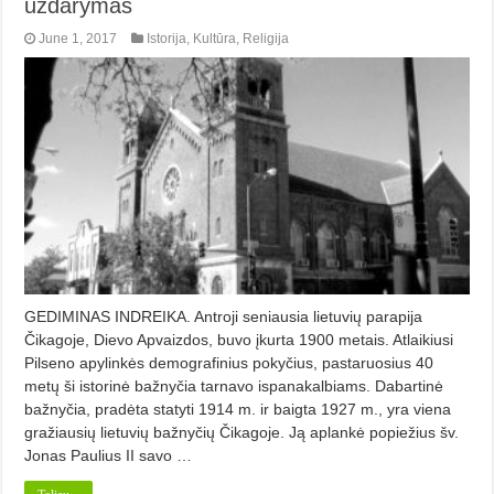
uždarymas
June 1, 2017
Istorija
,
Kultūra
,
Religija
GEDIMINAS INDREIKA. Antroji seniausia lietuvių parapija
Čikagoje, Dievo Apvaizdos, buvo įkurta 1900 metais. Atlaikiusi
Pilseno apylinkės demografinius pokyčius, pastaruosius 40
metų ši istorinė baž­nyčia tarnavo ispanakalbiams. Da­bartinė
bažnyčia, pradėta statyti 1914 m. ir baigta 1927 m., yra viena
gražiausių lietuvių bažnyčių Čikagoje. Ją aplankė popiežius šv.
Jonas Paulius II savo …