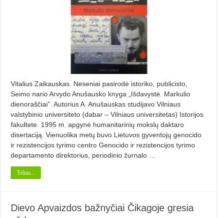
Vitalius Zaikauskas. Neseniai pasirodė istoriko, publicisto,
Seimo nario Arvydo Anušausko knyga „Išdavystė. Markulio
dienoraščiai”. Autorius A. Anušauskas studijavo Vilniaus
valstybinio universiteto (dabar – Vilniaus universitetas) Istorijos
fakultete. 1995 m. apgynė humanitarinių mokslų daktaro
disertaciją. Vienuolika metų buvo Lietuvos gyventojų genocido
ir rezistencijos tyrimo centro Genocido ir rezistencijos tyrimo
departamento direktorius, periodinio žurnalo …
Toliau...
Dievo Apvaizdos bažnyčiai Čikagoje gresia