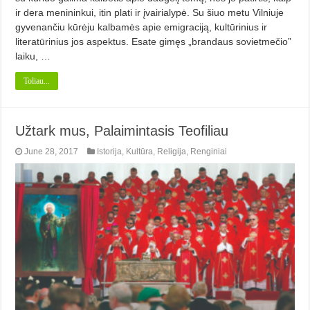
ir dera menininkui, itin plati ir įvairialypė. Su šiuo metu Vilniuje
gyvenančiu kūrėju kalbamės apie emigraciją, kultūrinius ir
literatūrinius jos aspektus. Esate gimęs „brandaus sovietmečio”
laiku, …
Toliau...
Užtark mus, Palaimintasis Teofiliau
June 28, 2017
Istorija
,
Kultūra
,
Religija
,
Renginiai