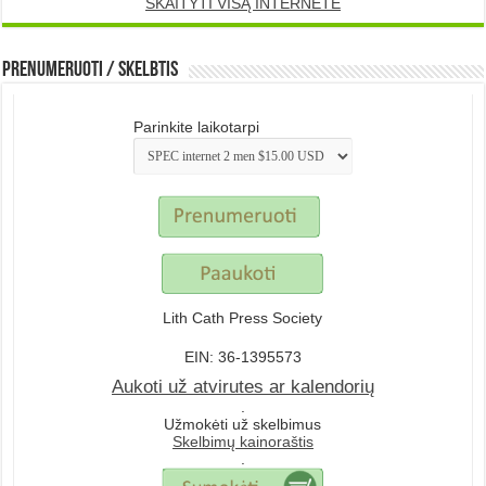
SKAITYTI VISĄ INTERNETE
Prenumeruoti / Skelbtis
Parinkite laikotarpi
Lith Cath Press Society
EIN: 36-1395573
Aukoti už atvirutes ar kalendorių
.
Užmokėti už skelbimus
Skelbimų kainoraštis
.