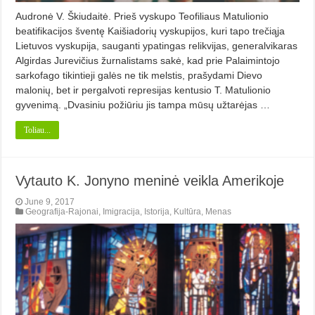
Audronė V. Škiudaitė. Prieš vyskupo Teofiliaus Matulionio
beatifikacijos šventę Kaišiadorių vyskupijos, kuri tapo trečiąja
Lietuvos vyskupija, sauganti ypatingas relikvijas, generalvikaras
Algirdas Jurevičius žurnalistams sakė, kad prie Palaimintojo
sarkofago tikintieji galės ne tik melstis, prašydami Dievo
malonių, bet ir pergalvoti represijas kentusio T. Matulionio
gyvenimą. „Dvasiniu požiūriu jis tampa mūsų užtarėjas …
Toliau...
Vytauto K. Jonyno meninė veikla Amerikoje
June 9, 2017
Geografija-Rajonai
,
Imigracija
,
Istorija
,
Kultūra
,
Menas