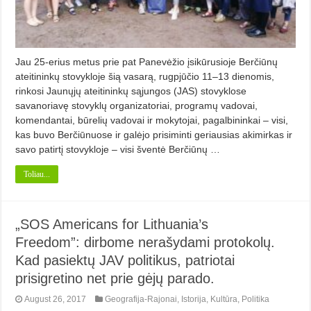
Jau 25-erius metus prie pat Panevėžio įsikūrusioje Berčiūnų
ateitininkų stovykloje šią vasarą, rugpjūčio 11–13 dienomis,
rinkosi Jaunųjų ateitininkų sąjungos (JAS) stovyklose
savanoriavę stovyklų organizatoriai, programų vadovai,
komendantai, būrelių vadovai ir mokytojai, pagalbininkai – visi,
kas buvo Berčiūnuose ir galėjo prisiminti geriausias akimirkas ir
savo patirtį stovykloje – visi šventė Berčiūnų …
Toliau...
„SOS Americans for Lithuania’s
Freedom”: dirbome nerašydami protokolų.
Kad pasiektų JAV politikus, patriotai
prisigretino net prie gėjų parado.
August 26, 2017
Geografija-Rajonai
,
Istorija
,
Kultūra
,
Politika