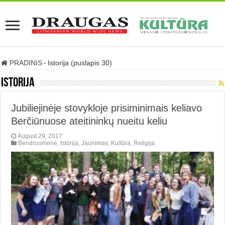
PRADINIS
-
Istorija (puslapis 30)
Istorija
Jubiliejinėje stovykloje prisiminimais keliavo
Berčiūnuose ateitininkų nueitu keliu
August 29, 2017
Bendruomenė
,
Istorija
,
Jaunimas
,
Kultūra
,
Religija