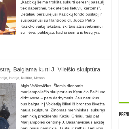
„Kazickų šeima trokšta sukurti geresnį pasaulį
tiek dabartinei, tiek ateities lietuvių kartoms”.
Detaliau peržiūrėjusi Kazickų fondo puslapį ir
susipažinusi su filantropo dr. Juozo Petro
Kazicko vaikų tekstais, skirtais atsisveikinimui
su Tėvu, patikėjau, kad ši šeima iš tiesų yra
trą. Baigiama kurti J. Vileišio skulptūra
acija
,
Istorija
,
Kultūra
,
Menas
Algis Vaškevičius. Šiomis dienomis
marijampoliečio skulptoriaus Kęstučio Balčiūno
dirbtuvėse – pats darbymetis. Jau netrukus
bus baigta ir į Vokietiją išlieti iš bronzos išvežta
nauja skulptūra. Žinomas menininkas, sukūręs
Prenu
paminklą prezidentui Kaziui Griniui, taip pat
Marijampolės centrinę J. Basanavičiaus aikštę
papuošusį paminklą „Tautai ir kalbai, Lietuvos