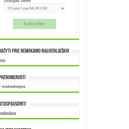
Draugas News
rašyti prie nemokamo naujienlaiškio
eta
 prenumeruoti
 instrukcijos
atsispausdinti
trukcijos