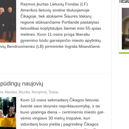
TIESI
Razmos įkurtas Lietuvių Fondas (LF)
Amerikos lietuvių sostine tituluojamoje
Čikagoje, tiek atokiame Šiaurės Vakarų
regione stūksančiame Portlande pastatytas
lietuviškas koplytstulpis šiemet mini 55-ąsias
metines. Kovo 11-osios proga liberaliu
gyvenimo būdu garsėjančio miesto apylinkių
etuvių Bendruomenės (LB) pirmininkė Ingrida Misevičienė
spūdingų naujovių
ra
,
Maistas
,
Muzika
,
Renginiai
,
Šokiai
Kovo 12-osios sekmadienį Čika­gos lietuviai
šventė savo tėvynės nepriklausomybę, ir tai
buvo ypatinga diena – centrinėmis miesto gat­
vėmis vingiavo 30 metrų trispalvė, kuri
vidurdienį buvo įnešta į pag­rindinę Čikagos