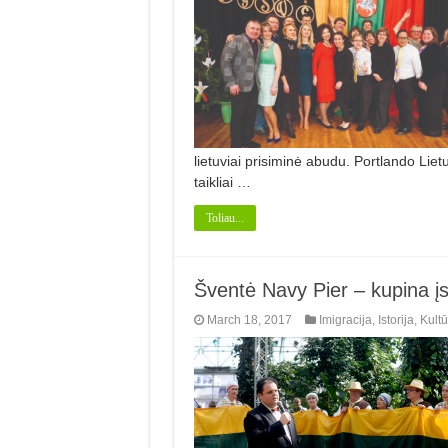
lietuviai prisiminė abudu. Portlando Li
taikliai …
Toliau...
Šventė Navy Pier – kupina į
March 18, 2017
Imigracija
,
Istorija
,
Kultū