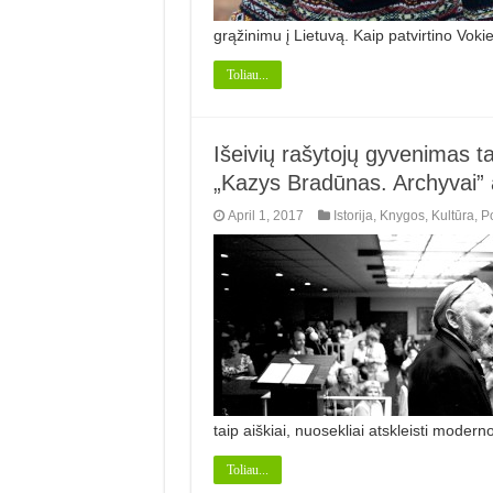
grąžinimu į Lietuvą. Kaip patvirtino Vok
Toliau...
Išeivių rašytojų gyvenimas 
„Kazys Bradūnas. Archyvai” a
April 1, 2017
Istorija
,
Knygos
,
Kultūra
,
P
taip aiškiai, nuosekliai atskleisti moder
Toliau...