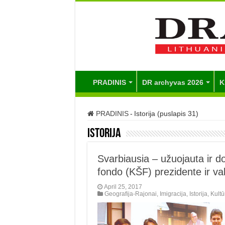
PRADINIS
DR archyvas 2026
K
PRADINIS
-
Istorija (puslapis 31)
Istorija
Svarbiausia – užuojauta ir 
fondo (KŠF) prezidente ir va
April 25, 2017
Geografija-Rajonai
,
Imigracija
,
Istorija
,
Kultū