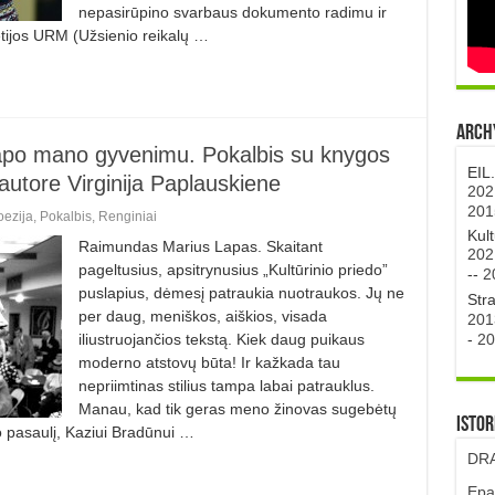
nepasirūpino svarbaus dokumento radimu ir
ietijos URM (Užsienio reikalų …
Archy
tapo mano gyvenimu. Pokalbis su knygos
EIL
utore Virginija Paplauskiene
202
201
oezija
,
Pokalbis
,
Renginiai
Kul
Raimundas Marius Lapas. Skaitant
202
pageltusius, apsitrynusius „Kultūrinio priedo”
--
2
puslapius, dėmesį patraukia nuotraukos. Jų ne
Str
per daug, meniškos, aiškios, visada
201
-
20
iliustruojančios tekstą. Kiek daug puikaus
moderno atstovų būta! Ir kažkada tau
nepriimtinas stilius tampa labai patrauklus.
Manau, kad tik geras meno žinovas sugebėtų
Istor
no pasaulį, Kaziui Bradūnui …
DRA
Epa