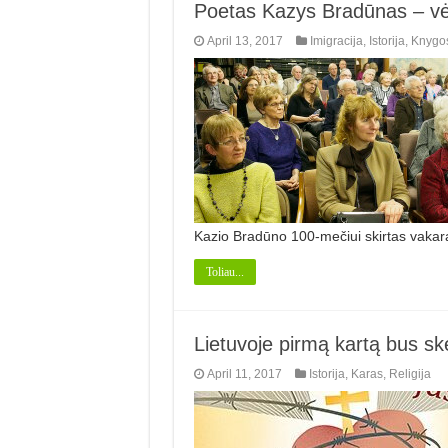
Poetas Kazys Bradūnas – vė
April 13, 2017
Imigracija
,
Istorija
,
Knygo
Kazio Bradūno 100-mečiui skirtas vaka
Toliau...
Lietuvoje pirmą kartą bus sk
April 11, 2017
Istorija
,
Karas
,
Religija