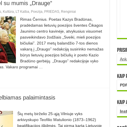
l su mumis „Drauge”
s
,
Kultūra
,
LT Kalba
,
Poezija
,
PRIEDAS
,
Renginiai
Rimas Černius. Poetas Kazys Bradūnas,
pradėdamas lietuvių poezijos šventes Čikagos
Jaunimo centro kavinėje, atvykusius visuomet
pasveikindavo žodžiais „Sveiki, mieli poezijos
bičiuliai”. 2017 metų balandžio 7-tos dienos
vakarą į „Draugo” redakciją susirinko nemažas
Prisi
būrys lietuvių poezijos bičiulių ir poeto Kazio
Ank
Bradūno gerbėjų. „Draugo” redakcijoje vyko
ras. Vakaro programai …
Kaip
PDF
elbiamas palaimintasis
Kaip 
Ins
Šių metų birželio 25-ąją Vilniuje vyks
arkivyskupo Teofilio Matulionio (1873–1962)
beatifikacijos iškilmės. Tai pirmą kartą Lietuvoje