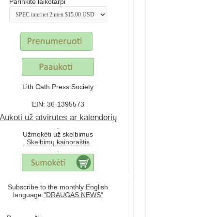
Parinkite laikotarpi
Lith Cath Press Society
EIN: 36-1395573
Aukoti už atvirutes ar kalendorių
.
Užmokėti už skelbimus
Skelbimų kainoraštis
.
Subscribe to the monthly English
language
"DRAUGAS NEWS"