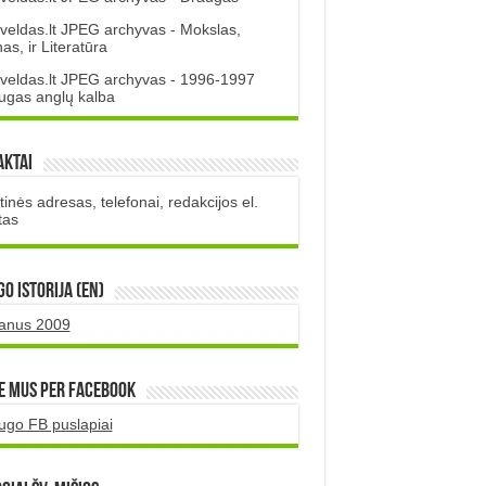
veldas.lt JPEG archyvas - Mokslas,
s, ir Literatūra
veldas.lt JPEG archyvas - 1996-1997
ugas anglų kalba
aktai
inės adresas, telefonai, redakcijos el.
tas
O istorija (EN)
uanus 2009
e mus per Facebook
ugo FB puslapiai