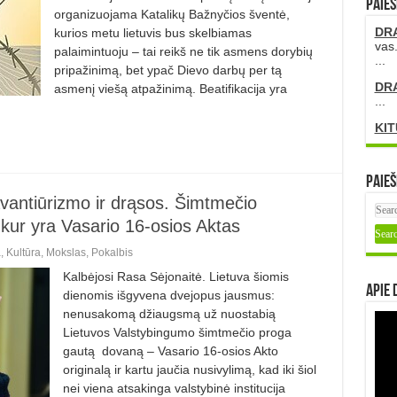
PAIEŠ
organizuojama Katalikų Bažnyčios šventė,
DR
kurios metu lietuvis bus skelbiamas
vas.
palaimintuoju – tai reikš ne tik asmens dorybių
...
pripažinimą, bet ypač Dievo darbų per tą
DR
asmenį viešą atpažinimą. Beatifikacija yra
...
KIT
Paieš
 avantiūrizmo ir drąsos. Šimtmečio
 kur yra Vasario 16-osios Aktas
a
,
Kultūra
,
Mokslas
,
Pokalbis
Kalbėjosi Rasa Sėjonaitė. Lietuva šiomis
Apie 
dienomis išgyvena dvejopus jausmus:
nenusakomą džiaugsmą už nuostabią
Lietuvos Valstybingumo šimtmečio proga
gautą dovaną – Vasario 16-osios Akto
originalą ir kartu jaučia nusivylimą, kad iki šiol
nei viena atsakinga valstybinė institucija