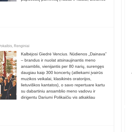
okalbis
,
Renginiai
Kalbėjosi Giedrė Vencius. Nūdienos „Dainava”
– brandus ir nuolat atsinaujinantis meno
ansamblis, vienijantis per 80 narių, surengęs
daugiau kaip 300 koncertų (atliekami įvairūs
muzikos veikalai, klasikinės oratorijos,
lietuviškos kantatos), o savo repertuare kartu
su dabartiniu ansamblio meno vadovu ir
dirigentu Dariumi Polikaičiu vis atkakliau