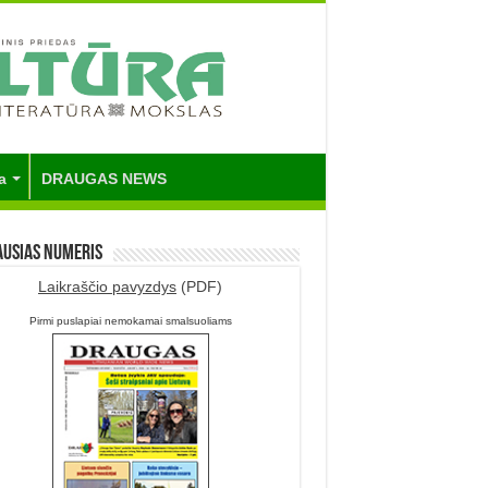
a
DRAUGAS NEWS
ausias numeris
Laikraščio pavyzdys
(PDF)
Pirmi puslapiai nemokamai smalsuoliams