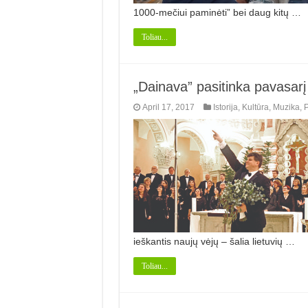
1000-mečiui paminėti” bei daug kitų …
Toliau...
„Dainava” pasitinka pavasarį
April 17, 2017
Istorija
,
Kultūra
,
Muzika
,
P
ieškantis naujų vėjų – šalia lietuvių …
Toliau...