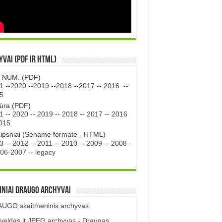
vai (PDF ir HTML)
. NUM. (PDF)
1
--
2020
--
2019
--
2018
--
2017
--
2016
--
5
tūra (PDF)
1
--
2020
--
2019
--
2018
--
2017
--
2016
015
aipsniai (Sename formate - HTML)
3
--
2012
--
2011
--
2010
--
2009
--
2008
-
06-2007
--
legacy
iniai DRAUGO Archyvai
UGO skaitmeninis archyvas
veldas.lt JPEG archyvas - Draugas