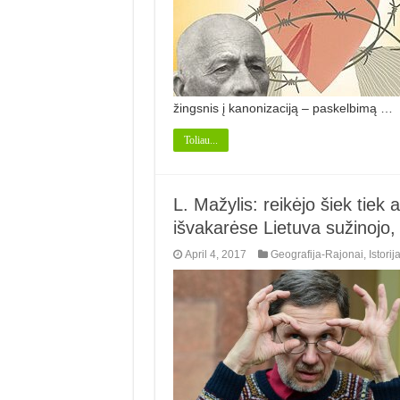
žingsnis į kanonizaciją – paskelbimą …
Toliau...
L. Mažylis: reikėjo šiek tiek
išvakarėse Lietuva sužinojo,
April 4, 2017
Geografija-Rajonai
,
Istorij