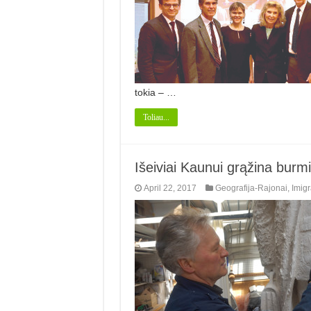
tokia – …
Toliau...
Išeiviai Kaunui grąžina burmis
April 22, 2017
Geografija-Rajonai
,
Imigr