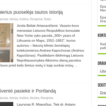
Epa
Mena
erius puoselėja tautos istoriją
Epa
gracija
,
Istorija
,
Kultūra
,
Renginiai
,
Rytys
Dra
Jovita Beliak-Antanavičienė. Vasario-kovo
mėnesiais Lietuvos Respublikos konsulate
Kont
New Yorke vyko paroda „300+ years of
Lithuania on Maps, 1552–1862”, kurios
Rašt
autorius – lietuvių kilmės žemėlapių
paš
kolekcionierius Andrew Kapochunas (Andrius
Kapočiūnas). Pasitikdami iškilmingą Lietuvos
Nepriklausomybės Atkūrimo dieną parodos
DRAUG
va buvo prieš kelis šimtus metų ir kaip sunkiai mūsų …
Lit
Sekit
ventė pasiekė ir Portlandą
Dra
gracija
,
Istorija
,
Kultūra
,
Muzika
,
Renginiai
Laurynas R. Misevičius. Tiek dr. Antano