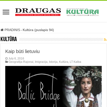
PRADINIS
-
Kultūra (puslapis 94)
Kultūra
Kaip būti lietuviu
July 6, 2016
Geografija-Rajonai
,
Imigracija
,
Istorija
,
Kultūra
,
LT Kalba