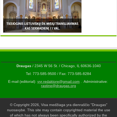
Draugas
/ 2345 W 56 St. / Chicago, IL 60636-1040
Tel: 773-585-9500 / Fax: 773-585-8284
E-mail (editorial):
vyr.redaktore@gmail.com
. Administrative:
rastine@draugas.org
© Copyright 2026, Visa medžiaga yra dienraščio "Draugas"
nuosavybė. This site may contain copyrighted material the use
of which has not always been specifically authorized by the