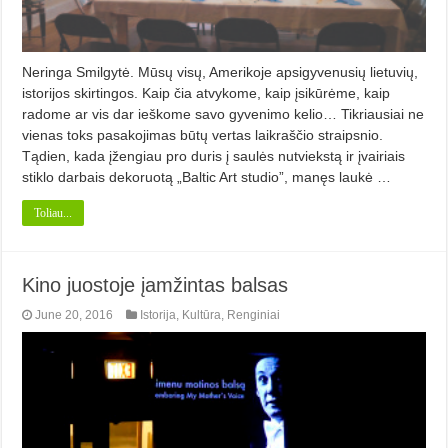
Neringa Smilgytė. Mūsų visų, Amerikoje apsigyvenusių lietuvių,
istorijos skirtingos. Kaip čia atvykome, kaip įsikūrėme, kaip
radome ar vis dar ieškome savo gyvenimo kelio… Tikriausiai ne
vienas toks pasakojimas būtų vertas laikraščio straipsnio.
Tądien, kada įžengiau pro duris į saulės nutviekstą ir įvairiais
stiklo darbais dekoruotą „Baltic Art studio”, manęs laukė …
Toliau...
Kino juostoje įamžintas balsas
June 20, 2016
Istorija
,
Kultūra
,
Renginiai