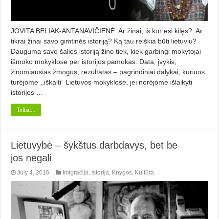
JOVITA BELIAK-ANTANAVIČIENĖ. Ar žinai, iš kur esi kilęs? Ar
tikrai žinai savo gimtinės istoriją? Ką tau reiškia būti lietuviu?
Dauguma savo šalies istoriją žino tiek, kiek garbingi mokytojai
išmoko mokyklose per istorijos pamokas. Data, įvykis,
žinomiausias žmogus, rezultatas – pagrindiniai dalykai, kuriuos
turėjome ,,iškalti” Lietuvos mokyklose, jei norėjome išlaikyti
istorijos …
Toliau...
Lietuvybė – šykštus darbdavys, bet be
jos negali
July 4, 2016
Imigracija
,
Istorija
,
Knygos
,
Kultūra