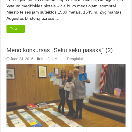
Vytauto medžioklės plotais – čia buvo medžiojami stumbrai.
Miesto teisės jam suteiktos 1539 metais. 1549 m. Žygimantas
Augustas Birštoną užrašė …
Toliau...
Meno konkursas „Seku seku pasaką” (2)
June 24, 2016
Kultūra
,
Menas
,
Renginiai