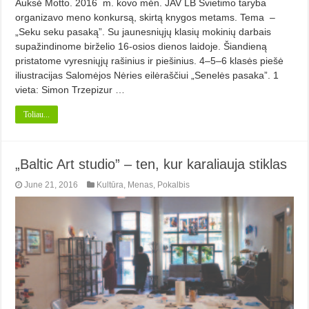
Auksė Motto. 2016 m. kovo mėn. JAV LB Švietimo taryba
organizavo meno konkursą, skirtą knygos metams. Tema –
„Seku seku pasaką”. Su jaunesniųjų klasių mokinių darbais
supažindinome birželio 16-osios dienos laidoje. Šiandieną
pristatome vyresniųjų rašinius ir piešinius. 4–5–6 klasės piešė
iliustracijas Salomėjos Nėries eilėraščiui „Senelės pasaka”. 1
vieta: Simon Trzepizur …
Toliau...
„Baltic Art studio” – ten, kur karaliauja stiklas
June 21, 2016
Kultūra
,
Menas
,
Pokalbis