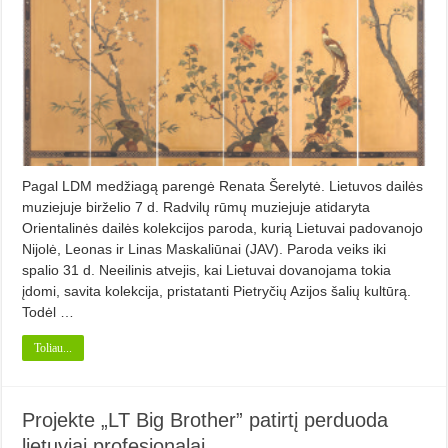
Pagal LDM medžiagą parengė Renata Šerelytė. Lietuvos dailės
muziejuje birželio 7 d. Radvilų rūmų muziejuje atidaryta
Orientalinės dailės kolekcijos paroda, kurią Lietuvai padovanojo
Nijolė, Leonas ir Linas Maskaliūnai (JAV). Paroda veiks iki
spalio 31 d. Neeilinis atvejis, kai Lietuvai dovanojama tokia
įdomi, savita kolekcija, pristatanti Pietryčių Azijos šalių kultūrą.
Todėl …
Toliau...
Projekte „LT Big Brother” patirtį perduoda
lietuviai profesionalai