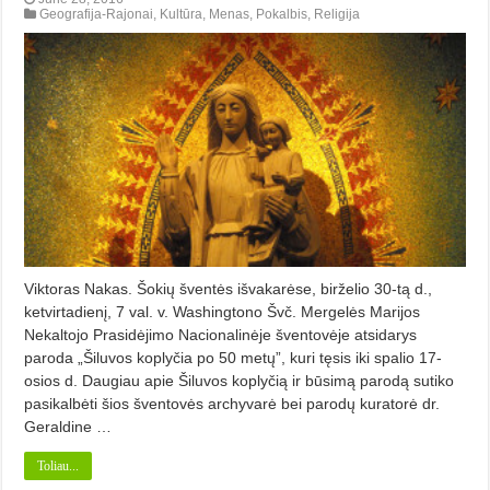
Geografija-Rajonai
,
Kultūra
,
Menas
,
Pokalbis
,
Religija
Viktoras Nakas. Šokių šventės išvakarėse, birželio 30-tą d.,
ketvirtadienį, 7 val. v. Washingtono Švč. Mergelės Marijos
Nekaltojo Prasidėjimo Nacionalinėje šventovėje atsidarys
paroda „Šiluvos koplyčia po 50 metų”, kuri tęsis iki spalio 17-
osios d. Daugiau apie Šiluvos koplyčią ir būsimą parodą sutiko
pasikalbėti šios šventovės archyvarė bei parodų kuratorė dr.
Geraldine …
Toliau...