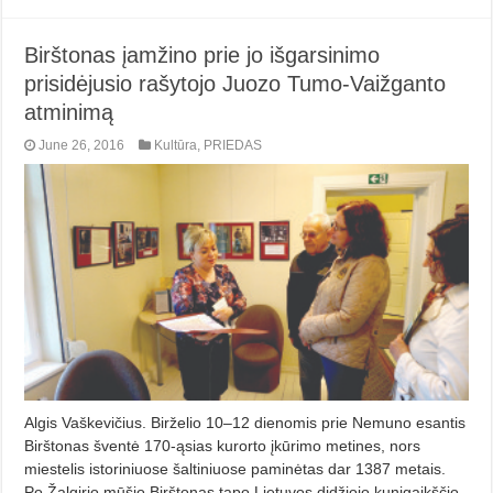
Birštonas įamžino prie jo išgarsinimo
prisidėjusio rašytojo Juozo Tumo-Vaižganto
atminimą
June 26, 2016
Kultūra
,
PRIEDAS
Algis Vaškevičius. Birželio 10–12 dienomis prie Nemuno esantis
Birštonas šventė 170-ąsias kurorto įkūrimo metines, nors
miestelis istoriniuose šaltiniuose paminėtas dar 1387 metais.
Po Žalgirio mūšio Birštonas tapo Lietuvos didžiojo kunigaikščio