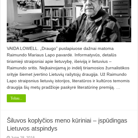
VAIDA LOWELL. „Draugo” puslapiuose dažnai matoma
Raimundo Mariaus Lapo pavardė. Informatyvūs, detalūs
tiriamieji straipsniai apie lietuvybę, išeiviją ir lietuvius –
Raimundo sritis. Neįkainojamą jo indėlį tiriamosios žurnalistikos
srityje šiemet įvertino Lietuvių rašytojų draugija. Už Raimundo
Lapo straipsnius lietuvių istorijos, literatūros ir kultūros temomis
draugija šių metų pradžioje paskyrė literatūrinę premiją. …
Toliau...
Šiluvos koplyčios meno kūriniai – įspūdingas
Lietuvos atspindys
June 28, 2016