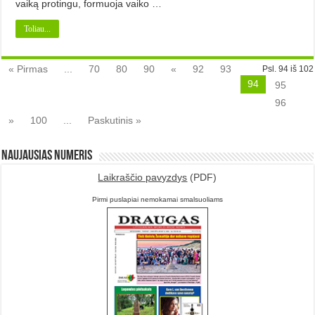
vaiką protingu, formuoja vaiko …
Toliau...
« Pirmas
...
70
80
90
«
92
93
Psl. 94 iš 102
94
95
96
»
100
...
Paskutinis »
Naujausias numeris
Laikraščio pavyzdys
(PDF)
Pirmi puslapiai nemokamai smalsuoliams