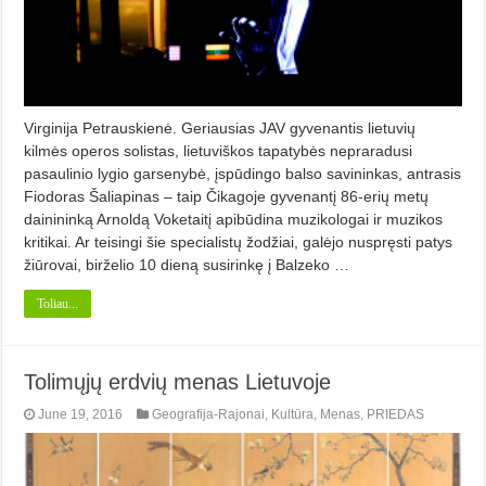
Virginija Petrauskienė. Geriausias JAV gyvenantis lietuvių
kilmės operos solistas, lietuviškos tapatybės nepraradusi
pasaulinio lygio garsenybė, įspūdingo balso savininkas, antrasis
Fiodoras Šaliapinas – taip Čikagoje gyvenantį 86-erių metų
dainininką Arnoldą Voketaitį apibūdina muzikologai ir muzikos
kritikai. Ar teisingi šie specialistų žodžiai, galėjo nuspręsti patys
žiūrovai, birželio 10 dieną susirinkę į Balzeko …
Toliau...
Tolimųjų erdvių menas Lietuvoje
June 19, 2016
Geografija-Rajonai
,
Kultūra
,
Menas
,
PRIEDAS