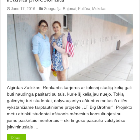
June 17, 2016
Geografija-Rajonai
,
Kultūra
,
Mokslas
Algirdas Zailskas. Renkantis karjeros ar tolesnį studijų kelią gali
būti naudinga pasitarti su tais, kurie šį kelią jau nuėjo. Tokią
galimybę turi studentai, dalyvaujantys aštuntus metus iš eilės
vykstančiame tarptautiniame projekte „LT Big Brother”. Projekto
metu atrinkti studentai aštuonis mėnesius konsultuojasi su
jiems paskirtais mentoriais – skirtingose pasaulio valstybėse
įsitvirtinusiais …
Toliau...