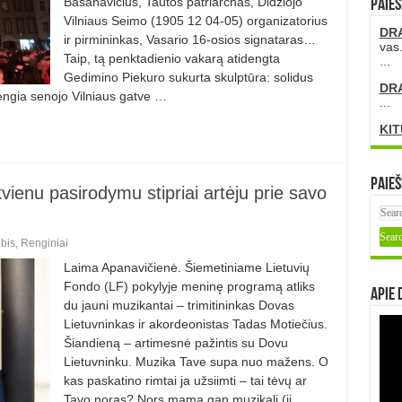
Basanavičius, Tautos patriarchas, Didžiojo
PAIEŠ
Vilniaus Seimo (1905 12 04-05) organizatorius
DR
ir pirmininkas, Vasario 16-osios signataras…
vas.
Taip, tą penktadienio vakarą atidengta
...
Gedimino Piekuro sukurta skulptūra: solidus
DR
ngia senojo Vilniaus gatve …
...
KIT
Paieš
ienu pasirody­mu stipriai artėju prie savo
bis
,
Renginiai
Laima Apanavičienė. Šiemetiniame Lietuvių
Fondo (LF) po­kylyje meninę programą atliks
Apie 
du jauni muzikantai – trimitininkas Do­vas
Lietuvninkas ir akordeonistas Tadas Motiečius.
Šiandieną – arti­mesnė pažintis su Dovu
Lietuvnin­ku. Muzika Tave supa nuo ma­žens. O
kas paskatino rimtai ja už­siimti – tai tėvų ar
Tavo noras? Nors mama gan muzikali (ji …