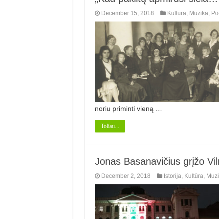
December 15, 2018
Kultūra
,
Muzika
,
Po
noriu priminti vieną …
Toliau...
Jonas Basanavičius grįžo Vi
December 2, 2018
Istorija
,
Kultūra
,
Muzi