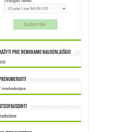
Draugas News
rašyti prie nemokamo naujienlaiškio
eta
 prenumeruoti
 instrukcijos
atsispausdinti
trukcijos