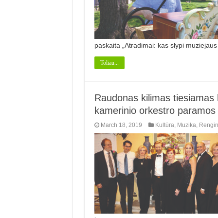
paskaita „Atradimai: kas slypi muziejau
Toliau...
Raudonas kilimas tiesiamas 
kamerinio orkestro paramos
March 18, 2019
Kultūra
,
Muzika
,
Rengin