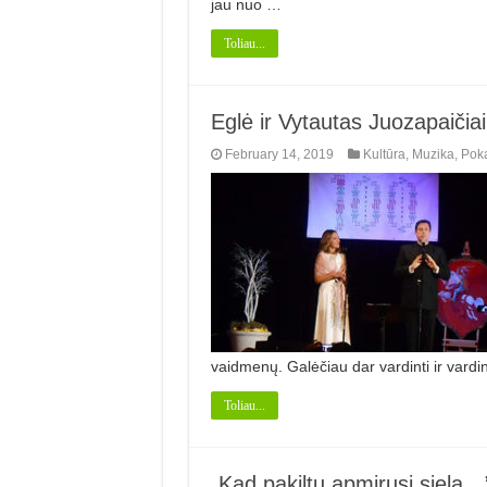
jau nuo …
Toliau...
Eglė ir Vytautas Juozapaičiai
February 14, 2019
Kultūra
,
Muzika
,
Poka
vaidmenų. Galėčiau dar vardinti ir var­din
Toliau...
„Kad pakiltų apmirusi siela…