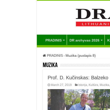
PRADINIS
DR archyvas 2026
K
PRADINIS
-
Muzika (puslapis 8)
Muzika
Prof. D. Kučinskas: Balzeko m
March 27, 2019
Istorija
,
Kultūra
,
Muzika