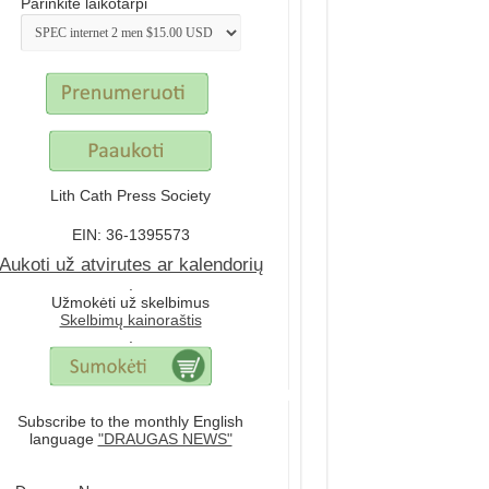
Parinkite laikotarpi
Lith Cath Press Society
EIN: 36-1395573
Aukoti už atvirutes ar kalendorių
.
Užmokėti už skelbimus
Skelbimų kainoraštis
.
Subscribe to the monthly English
language
"DRAUGAS NEWS"