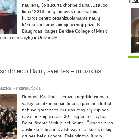
TIESI
naujieną. Jo sukurta chorinė daina „Užaugo
liepa” 2018 metų Lietuvos nacionalinio
kultūros centro organizuojamame naujų
kūrinių konkurse laimėjo pirmąjį prizą. K.
Daugirdas, baigęs Berklee College of Music
oriaus specialybę ir University …
šimtmečio Dainų šventės – miuziklas
Muzika
,
Renginiai
,
Šokiai
Ramunė Kubiliūtė. Lietuvos nepriklausomos
valstybės atkūrimo šimtmečiui paminėti turbūt
nebuvo gražesnės kultūros renginių kupinos
savaitės kaip birželio 30 – liepos 6 d. vykusi
Dainų šventė Vilniuje bei Kaune. Čikagos ir jos
apylinkių lietuviams atstovavo net kelios šokių
grupės bei du chorai: Palaimintojo Jurgio