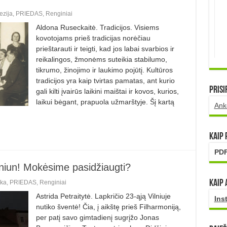
ezija
,
PRIEDAS
,
Renginiai
Aldona Ruseckaitė. Tradicijos. Visiems
kovotojams prieš tradicijas norėčiau
prieštarauti ir teigti, kad jos labai svarbios ir
reikalingos, žmonėms suteikia stabilumo,
tikrumo, žinojimo ir laukimo pojūtį. Kultūros
tradicijos yra kaip tvirtas pamatas, ant kurio
Prisi
gali kilti įvairūs laikini maištai ir kovos, kurios,
laikui bėgant, prapuola užmarštyje. Šį kartą
Ank
Kaip
PDF
lniun! Mokėsime pasidžiaugti?
Kaip 
ka
,
PRIEDAS
,
Renginiai
Astrida Petraitytė. Lapkričio 23-ąją Vilniuje
Ins
nutiko šventė! Čia, į aikštę prieš Filharmoniją,
per patį savo gimtadienį sugrįžo Jonas