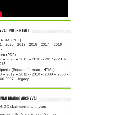
vai (PDF ir HTML)
. NUM. (PDF)
1
--
2020
--
2019
--
2018
--
2017
--
2016
--
5
tūra (PDF)
1
--
2020
--
2019
--
2018
--
2017
--
2016
015
aipsniai (Sename formate - HTML)
3
--
2012
--
2011
--
2010
--
2009
--
2008
-
06-2007
--
legacy
iniai DRAUGO Archyvai
UGO skaitmeninis archyvas
veldas.lt JPEG archyvas - Draugas