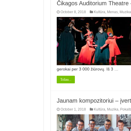
Čikagos Auditorium Theatre – 
October 8, 2018
Kultūra
,
Menas
,
Muzika
gerokai per 3 000 žiūrovų. Iš 3 …
Toliau...
Jaunam kompozitoriui – įvert
October 1, 2018
Kultūra
,
Muzika
,
Pokalb