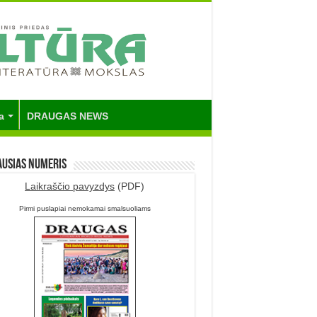
a
DRAUGAS NEWS
ausias numeris
Laikraščio pavyzdys
(PDF)
Pirmi puslapiai nemokamai smalsuoliams