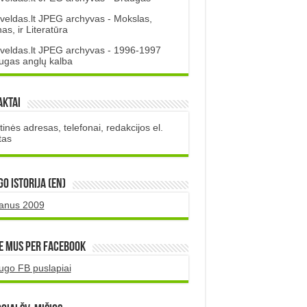
veldas.lt JPEG archyvas - Mokslas,
s, ir Literatūra
veldas.lt JPEG archyvas - 1996-1997
ugas anglų kalba
aktai
inės adresas, telefonai, redakcijos el.
tas
O istorija (EN)
uanus 2009
e mus per Facebook
ugo FB puslapiai