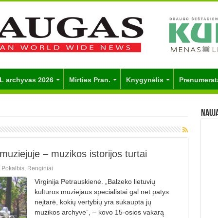
L archyvas 2026
Mirties Pran.
Knygynėlis
Prenumerat
Nauj
uziejuje – muzikos istorijos turtai
,
Pokalbis
,
Renginiai
Virginija Petrauskienė. „Balzeko lietuvių
kultūros muziejaus specialistai gal net patys
neįtarė, kokių vertybių yra sukaupta jų
muzikos archyve”, – kovo 15-osios vakarą