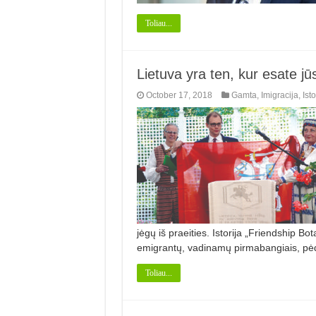
Toliau...
Lietuva yra ten, kur esate jū
October 17, 2018
Gamta
,
Imigracija
,
Isto
jėgų iš praeities. Istorija „Friendship Bo
emigrantų, vadinamų pirmabangiais, p
Toliau...