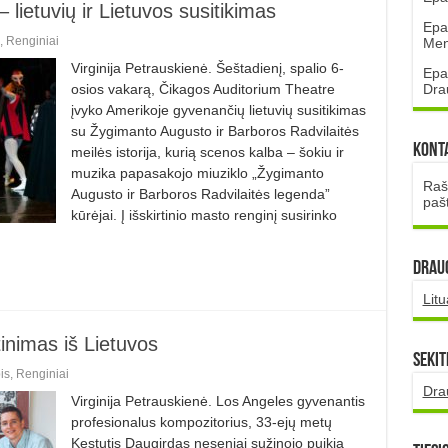
lietuvių ir Lietuvos susitikimas
Epa
,
Renginiai
Mena
Virginija Petrauskienė. Šeštadienį, spalio 6-
Epa
Dra
osios vakarą, Čikagos Auditorium Theatre
įvyko Amerikoje gyvenančių lietuvių susitikimas
su Žygimanto Augusto ir Barboros Radvilaitės
Kont
meilės istorija, kurią scenos kalba – šokiu ir
muzika papasakojo miuziklo „Žygimanto
Rašt
Augusto ir Barboros Radvilaitės legenda”
paš
kūrėjai. Į išskirtinio masto renginį susirinko
DRAUG
Lit
inimas iš Lietuvos
Sekit
is
,
Renginiai
Dra
Virginija Petrauskienė. Los Angeles gyvenantis
profesionalus kompozitorius, 33-ejų metų
Kęstutis Daugirdas neseniai sužinojo puikią