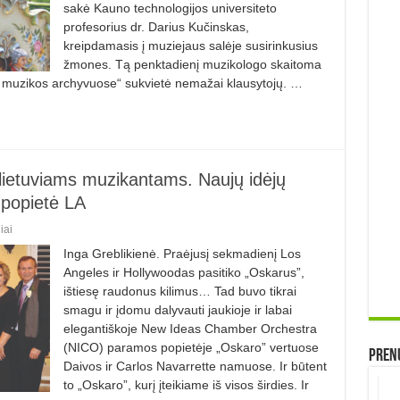
sakė Kauno technologijos universiteto
profesorius dr. Darius Kučinskas,
kreipdamasis į muziejaus salėje susirinkusius
žmones. Tą penktadienį muzikologo skaitoma
s muzikos archyvuose“ sukvietė nemažai klausytojų. …
lietuviams muzikantams. Naujų idėjų
 popietė LA
iai
Inga Greblikienė. Praėjusį sekmadienį Los
Angeles ir Hollywoodas pasitiko „Oskarus”,
ištiesę raudonus kilimus… Tad buvo tikrai
smagu ir įdomu dalyvauti jaukioje ir labai
elegantiškoje New Ideas Chamber Orchestra
(NICO) paramos popietėje „Oskaro” vertuose
Prenu
Daivos ir Carlos Navarrette namuose. Ir būtent
to „Oskaro”, kurį įteikiame iš visos širdies. Ir