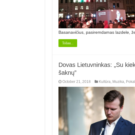
Basanavičius, pasiremdamas lazdele, že
Toliau...
Dovas Lietuvninkas: „Su kiekv
šaknų”
October 21, 2018
Kultūra
,
Muzika
,
Pokal