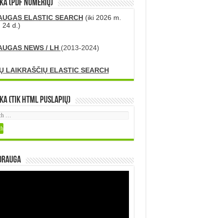
KA (PDF numerių)
AUGAS ELASTIC SEARCH
(iki 2026 m.
 24 d.)
AUGAS NEWS / LH
(2013-2024)
Ų LAIKRAŠČIŲ ELASTIC SEARCH
ka (tik HTML puslapių)
DRAUGA