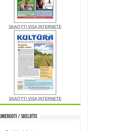
SKAITYTI VISĄ INTERNETE
SKAITYTI VISĄ INTERNETE
meruoti / Skelbtis