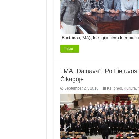
(Bostonas, MA), kur įgijo filmų kompozit
Toliau...
LMA „Dainava”: Po Lietuvos 
Čikagoje
September 27, 2018
Kelionės
,
Kultūra
,