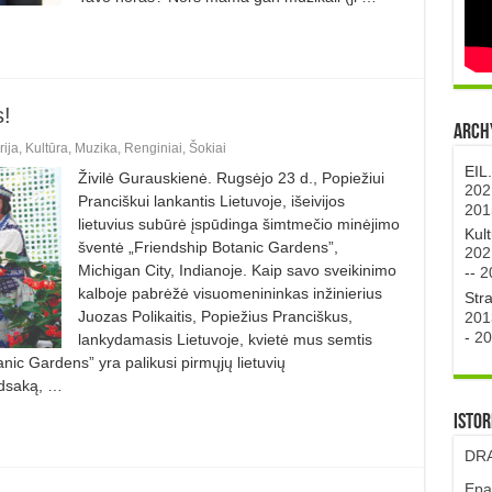
s!
Archy
rija
,
Kultūra
,
Muzika
,
Renginiai
,
Šokiai
EIL
Živilė Gurauskienė. Rugsėjo 23 d., Popiežiui
202
Pranciškui lankantis Lietuvoje, išeivijos
201
lietuvius subūrė įspūdinga šimtmečio minėjimo
Kul
šventė „Friendship Botanic Gardens”,
202
Michigan City, Indianoje. Kaip savo sveikinimo
--
2
kalboje pabrėžė visuomenininkas inžinierius
Str
Juozas Polikaitis, Popiežius Pranciškus,
201
-
20
lankydamasis Lietuvoje, kvietė mus semtis
tanic Gardens” yra palikusi pirmųjų lietuvių
ėdsaką, …
Istor
DRA
Epa