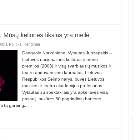
: Mūsų kelionės tikslas yra meilė
lbis
,
Politika
,
Renginiai
Danguolė Norkūnienė. Vytautas Juozapaitis –
Lietuvos na­cionalinės kultūros ir meno
premijos (2003) ir visų svarbiausių muzikos ir
teatro apdovanojimų laureatas, Lietuvos
Respublikos Seimo narys, bu­vęs Lietuvos
muzikos ir teatro aka­de­mijos profesorius.
Vytautas su spektakliais yra apkeliavęs visą
pasaulį, sukūręs 50 pagrindinių baritono
­ti tą garbingą …
”