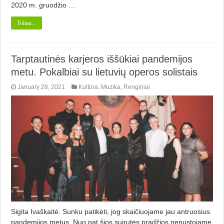
2020 m. gruodžio …
Toliau...
Tarptautinės karjeros iššūkiai pandemijos
metu. Pokalbiai su lietuvių operos solistais
January 28, 2021
Kultūra
,
Muzika
,
Renginiai
Sigita Ivaškaitė. Sunku patikėti, jog skaičiuojame jau antruosius
pandemijos metus. Nuo pat šios suirutės pradžios nenustojame