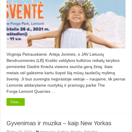
Virginija Petrauskienė. Artėja Joninės, o JAV Lietuvių
Bendruomenės (LB) Krašto valdybos kultū­ros reikalų tarybos
pirmininkė Giedrė Knieža visiems siunčia gerą žinią: šiais
metais vėl galėsime kartu švęsti šią mū­sų tautiečių mylimą
šventę. Ji bus surengta neįprastoje vietoje – naujame, tik pernai
Lemonte atidarytame nuotykių ir pramogų parke The
Forge:Lemont Quarries …
Toliau...
Gyvenimas ir muzika – kaip New Yorkas