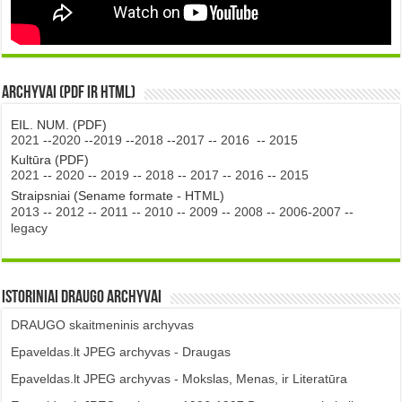
Archyvai (PDF ir HTML)
EIL. NUM. (PDF)
2021
--
2020
--
2019
--
2018
--
2017
--
2016
--
2015
Kultūra (PDF)
2021
--
2020
--
2019
--
2018
--
2017
--
2016
--
2015
Straipsniai (Sename formate - HTML)
2013
--
2012
--
2011
--
2010
--
2009
--
2008
--
2006-2007
--
legacy
Istoriniai DRAUGO Archyvai
DRAUGO skaitmeninis archyvas
Epaveldas.lt JPEG archyvas - Draugas
Epaveldas.lt JPEG archyvas - Mokslas, Menas, ir Literatūra