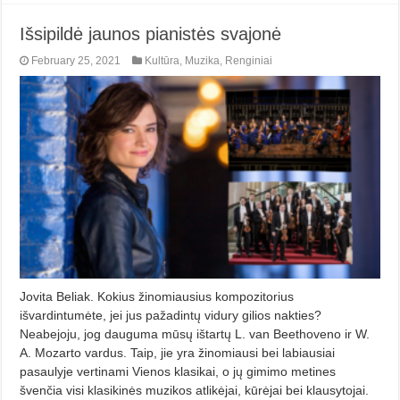
Išsipildė jaunos pianistės svajonė
February 25, 2021
Kultūra
,
Muzika
,
Renginiai
Jovita Beliak. Kokius žinomiausius kompozitorius
išvardintumėte, jei jus pažadintų vidury gilios nakties?
Neabejoju, jog dauguma mūsų ištartų L. van Beetho­veno ir W.
A. Mozarto vardus. Taip, jie yra žinomiausi bei labiausiai
pasaulyje vertinami Vienos klasi­kai, o jų gimimo metines
švenčia visi klasikinės muzikos atlikėjai, kūrėjai bei klausytojai.