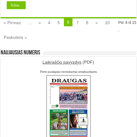
Toliau...
6
« Pirmas
...
«
4
5
7
8
»
10
Psl. 6 iš 15
...
Paskutinis »
Naujausias numeris
Laikraščio pavyzdys
(PDF)
Pirmi puslapiai nemokamai smalsuoliams