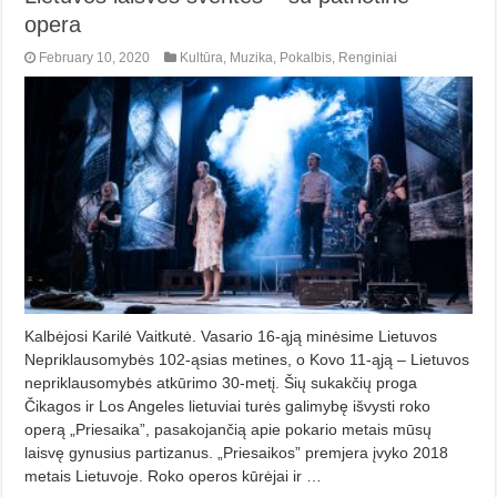
opera
February 10, 2020
Kultūra
,
Muzika
,
Pokalbis
,
Renginiai
Kalbėjosi Karilė Vaitkutė. Vasario 16-ąją minėsime Lietuvos
Nepriklausomybės 102-ąsias metines, o Kovo 11-ąją – Lietuvos
nepriklausomybės atkūrimo 30-metį. Šių sukakčių proga
Čikagos ir Los Angeles lietuviai turės galimybę išvysti roko
operą „Priesaika”, pasakojančią apie pokario metais mūsų
laisvę gynusius partizanus. „Priesaikos” premjera įvyko 2018
metais Lietuvoje. Roko operos kūrėjai ir …