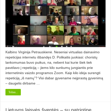
Kalbino Virginija Petrauskienė. Neseniai virtualias dainavimo
repeticijas internetu išbandęs D. Polikaitis juokiasi: choristų
lankomumas buvo puikus, na, nebent kai kurie šiek tiek
pavėlavo į repeticiją – jiems kilo sunkumų jungiantis prie
internetinės vaizdo programos Zoom. Kaip kilo idėja surengti
repeticiją „iš namų”? Visi dabar gyvename neįprastą gyvenimą
– daugelis dirbame …
Toliau...
Lietuvos laisvės šventės – su patriotine