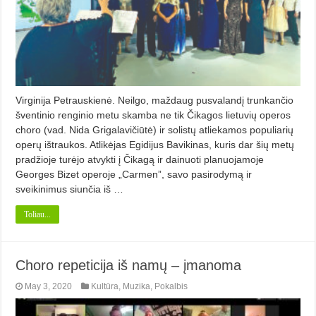
Virginija Petrauskienė. Neilgo, maždaug pusvalandį trunkančio
šventinio renginio metu skamba ne tik Čikagos lietuvių operos
choro (vad. Nida Grigalavičiūtė) ir solistų atliekamos populiarių
operų ištraukos. Atlikėjas Egidijus Bavikinas, kuris dar šių metų
pradžioje turėjo atvykti į Čikagą ir dainuoti planuojamoje
Georges Bizet operoje „Carmen”, savo pasirodymą ir
sveikinimus siunčia iš …
Toliau...
Choro repeticija iš namų – įmanoma
May 3, 2020
Kultūra
,
Muzika
,
Pokalbis