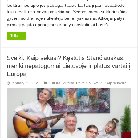
laukti žinios apie jos pabaigą, tačiau kartais ji jau nebeatrodo
tokia reali, ar lengvai pasiekiama. Scenos meno sektorius šioje
gyvenimo dramoje nukentėjo bene ryškiausiai. Atlikėjai patys
pirmieji pajuto apribojimus ir patys paskutiniai bus iš …
Toliau...
Sveiki. Kaip sekasi? Kęstutis Stančiauskas:
menki nepatogumai Lietuvoje ir platūs vartai į
Europą
January 25, 2021
Kultūra
,
Muzika
,
Pokalbis
,
Sveiki. Kaip sekasi?