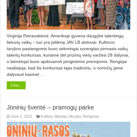
Virginija Petrauskienė. Amerikoje gyvena daugybė talentingų
lietuvių vaikų – tuo yra įsitikinę JAV LB atstovai. Kultūros
tarybos pastangomis buvo sėkmingai surengtas pirmasis vaikų
talentų konkursas, kuriame dėl prizinių vietų varžėsi 28 dalyviai,
o laimėtojai buvo apdovanoti piniginėmis premijomis. Rengėjai
neabejoja, kad šis konkursas taps tradiciniu, o norinčių jame
dalyvauti kasmet …
Toliau...
Joninių šventė – pramogų parke
June 2, 2021
Kultūra
,
Maistas
,
Muzika
,
Renginiai