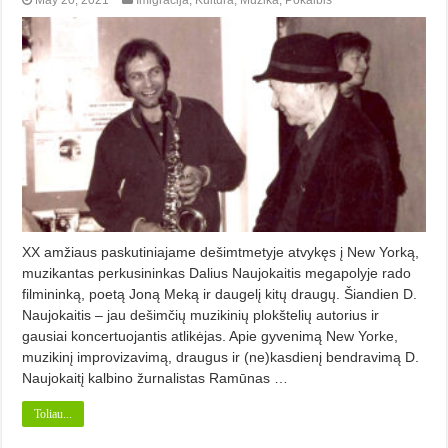
May 20, 2021
Imigracija
,
Kultūra
,
Muzika
,
Pokalbis
XX amžiaus paskutiniajame dešimtmetyje atvykęs į New Yorką,
muzikantas perkusininkas Dalius Naujokaitis megapolyje rado
filmininką, poetą Joną Meką ir daugelį kitų draugų. Šiandien D.
Naujokaitis – jau dešimčių muzikinių plokštelių autorius ir
gausiai koncertuojantis atlikėjas. Apie gyvenimą New Yorke,
muzikinį improvizavimą, draugus ir (ne)kasdienį bendravimą D.
Naujokaitį kalbino žurnalistas Ramūnas …
Toliau...