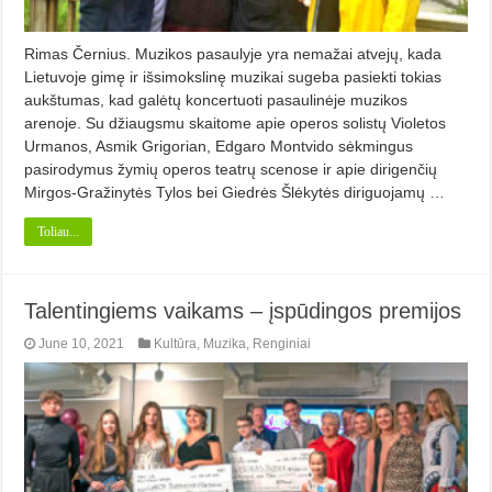
Rimas Černius. Muzikos pasaulyje yra nemažai atvejų, kada
Lietuvoje gimę ir išsimokslinę muzikai sugeba pasiekti tokias
aukštumas, kad galėtų koncertuoti pasaulinėje muzikos
arenoje. Su džiaugsmu skaitome apie operos solistų Violetos
Urmanos, Asmik Grigorian, Edgaro Montvido sėkmingus
pasirodymus žymių operos teatrų scenose ir apie dirigenčių
Mirgos-Gražinytės Tylos bei Giedrės Šlėkytės diriguojamų …
Toliau...
Talentingiems vaikams – įspūdingos premijos
June 10, 2021
Kultūra
,
Muzika
,
Renginiai