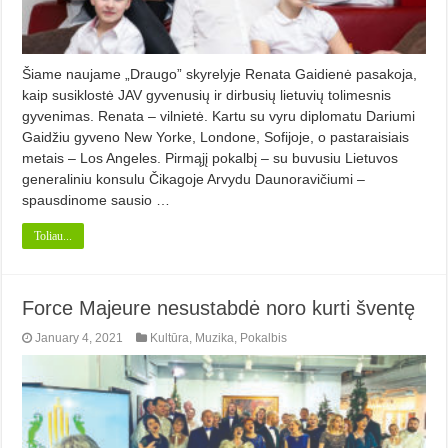
Šiame naujame „Draugo” skyrelyje Renata Gaidienė pasakoja,
kaip susiklostė JAV gyvenusių ir dirbusių lietuvių tolimesnis
gyvenimas. Renata – vilnietė. Kartu su vyru diplomatu Dariumi
Gaidžiu gyveno New Yorke, Londone, Sofijoje, o pastaraisiais
me­tais – Los Angeles. Pirmąjį pokalbį – su buvusiu Lietuvos
generaliniu konsulu Čikagoje Arvydu Daunoravičiu­mi –
spausdinome sausio …
Toliau...
Force Majeure nesustabdė noro kurti šventę
January 4, 2021
Kultūra
,
Muzika
,
Pokalbis