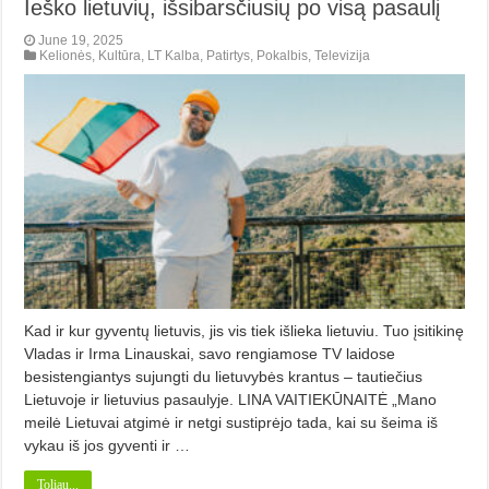
Ieško lietuvių, išsibarsčiusių po visą pasaulį
June 19, 2025
Kelionės
,
Kultūra
,
LT Kalba
,
Patirtys
,
Pokalbis
,
Televizija
Kad ir kur gyventų lietuvis, jis vis tiek išlieka lietuviu. Tuo įsitikinę
Vladas ir Irma Linauskai, savo rengiamose TV laidose
besistengiantys sujungti du lietuvybės krantus – tautiečius
Lietuvoje ir lietuvius pasaulyje. LINA VAITIEKŪNAITĖ „Mano
meilė Lietuvai atgimė ir netgi sustiprėjo tada, kai su šeima iš
vykau iš jos gyventi ir …
Toliau...