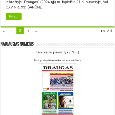
laikraštyje „Draugas” (2024-ųjų m. lapkričio 21 d. numeryje, Vol.
CXV NR. 93) ŠARŪNĖ …
Toliau...
2
«
1
3
»
Psl. 2 iš 3
Naujausias numeris
Laikraščio pavyzdys
(PDF)
Pirmi puslapiai nemokamai smalsuoliams