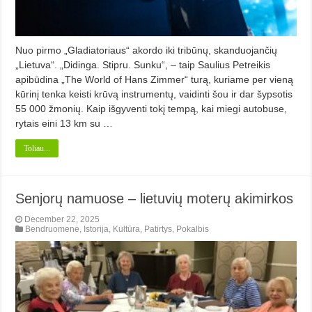
Nuo pirmo „Gladiatoriaus“ akordo iki tribūnų, skanduojančių
„Lietuva“. „Didinga. Stipru. Sunku“, – taip Saulius Petreikis
apibūdina „The World of Hans Zimmer“ turą, kuriame per vieną
kūrinį tenka keisti krūvą instrumentų, vaidinti šou ir dar šypsotis
55 000 žmonių. Kaip išgyventi tokį tempą, kai miegi autobuse,
rytais eini 13 km su …
Toliau...
Senjorų namuose – lietuvių moterų akimirkos
December 22, 2025
Bendruomenė
,
Istorija
,
Kultūra
,
Patirtys
,
Pokalbis