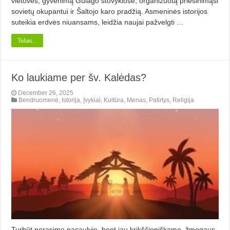
vietoves, gyvenimą Gulago stovyklose, organizuotą priešinimąsi
sovietų okupantui ir Šaltojo karo pradžią. Asmeninės istorijos
suteikia erdvės niuansams, leidžia naujai pažvelgti …
Toliau...
Ko laukiame per šv. Kalėdas?
December 26, 2025
Bendruomenė
,
Istorija
,
Įvykiai
,
Kultūra
,
Menas
,
Patirtys
,
Religija
Turbūt nerasime pasaulyje, bent jau krikščioniškame, žmogaus,