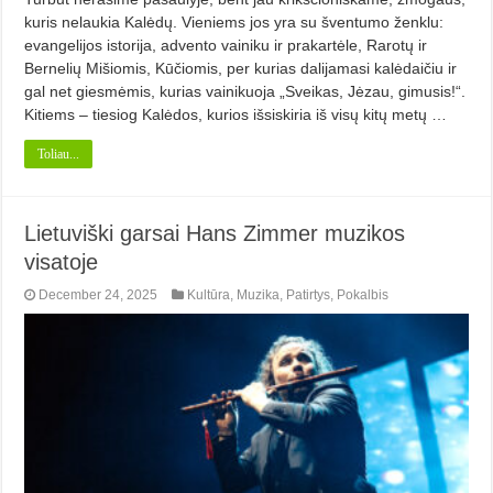
kuris nelaukia Kalėdų. Vieniems jos yra su šventumo ženklu:
evangelijos istorija, advento vainiku ir prakartėle, Rarotų ir
Bernelių Mišiomis, Kūčiomis, per kurias dalijamasi kalėdaičiu ir
gal net giesmėmis, kurias vainikuoja „Sveikas, Jėzau, gimusis!“.
Kitiems – tiesiog Kalėdos, kurios išsiskiria iš visų kitų metų …
Toliau...
Lietuviški garsai Hans Zimmer muzikos
visatoje
December 24, 2025
Kultūra
,
Muzika
,
Patirtys
,
Pokalbis