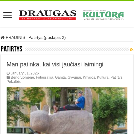
PRADINIS
-
Patirtys (puslapis 2)
Patirtys
Man patinka, kai visi jaučiasi laimingi
January 31, 2026
Bendruomenė
,
Fotografija
,
Gamta
,
Gyvūnai
,
Knygos
,
Kultūra
,
Patirtys
,
Pokalbis