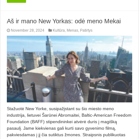
Aš ir mano New Yorkas: odė meno Mekai
November 28, 2024
Kultūra
,
Menas
,
Patirtys
Stažuotė New Yorke, susipažįstant su šio miesto meno
industrija, lietuvei Šarūnei Abromaitei, Baltic-American Freedom
Foundation (BAFF) stipendininkei atvėrė duris į magišką
pasaulį. Jame kiekvienas gali kurti savo gyvenimo filmą,
pakviesdamas į jį čia sutiktus žmones. Straipsnis publikuotas