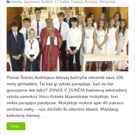
Istorija
,
Jaunimas
,
Kultūra
,
LT Kalba
,
Patirtys
,
Religija
,
Renginiai
Pernai Švento Andriejaus lietuvių bažnyčia atšventė savo 100
metų gimtadienį. Tai kas gi vyksta parapijoje, kad vis dar
gyvuojame tiek laiko? JONAS V. DUNČIA Kiekvieną sekmadienį
vyksta pamokos Vinco Krėvės lituanistinėje mokykloje, kuri
veikia parapijos patalpose. Mokykloje mokosi apie 40 įvairaus
amžiaus vaikų – nuo darželio iki aštuntos klasės. Maždaug
kiekvieną mėnesį …
Toliau...