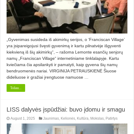
„Gyvenimas susideda iš akimirkų serijos, o ‘Franciscan Village’
yra įsipareigojusi švęsti gyvenimą ir kartu pilnatvėje išgyventi
kiekvieną iš šių akimirkų“, – rašoma Lemonte esančių senjorų
namų „Franciscan Village“ internetiniame tinklalapyje. Kartu
kviečiama čia apsilankyti ir pamatyti, kaip gyvena šių namų
bendruomenės nariai. VIRGINIJA PETRAUSKIENĖ Šiuose
dideliuose ir gražiai įrengtuose namuose …
Toliau...
LISS dalyvės įspūdžiai: buvo įdomu ir smagu
August 1, 2025
Jaunimas
,
Kelionės
,
Kultūra
,
Mokslas
,
Patirtys