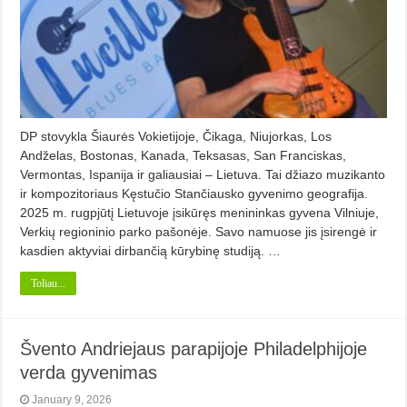
DP stovykla Šiaurės Vokietijoje, Čikaga, Niujorkas, Los
Andželas, Bostonas, Kanada, Teksasas, San Franciskas,
Vermontas, Ispanija ir galiausiai – Lietuva. Tai džiazo muzikanto
ir kompozitoriaus Kęstučio Stančiausko gyvenimo geografija.
2025 m. rugpjūtį Lietuvoje įsikūręs menininkas gyvena Vilniuje,
Verkių regioninio parko pašonėje. Savo namuose jis įsirengė ir
kasdien aktyviai dirbančią kūrybinę studiją. …
Toliau...
Švento Andriejaus parapijoje Philadelphijoje
verda gyvenimas
January 9, 2026