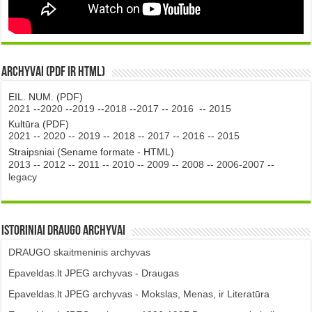
Archyvai (PDF ir HTML)
EIL. NUM. (PDF)
2021
--
2020
--
2019
--
2018
--
2017
--
2016
--
2015
Kultūra (PDF)
2021
--
2020
--
2019
--
2018
--
2017
--
2016
--
2015
Straipsniai (Sename formate - HTML)
2013
--
2012
--
2011
--
2010
--
2009
--
2008
--
2006-2007
--
legacy
Istoriniai DRAUGO Archyvai
DRAUGO skaitmeninis archyvas
Epaveldas.lt JPEG archyvas - Draugas
Epaveldas.lt JPEG archyvas - Mokslas, Menas, ir Literatūra