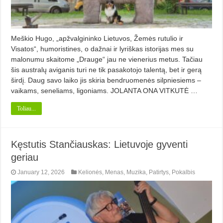
Meškio Hugo, „apžvalgininko Lietuvos, Žemės rutulio ir
Visatos“, humoristines, o dažnai ir lyriškas istorijas mes su
malonumu skaitome „Drauge“ jau ne vienerius metus. Tačiau
šis australų aviganis turi ne tik pasakotojo talentą, bet ir gerą
širdį. Daug savo laiko jis skiria bendruomenės silpniesiems –
vaikams, seneliams, ligoniams. JOLANTA ONA VITKUTĖ …
Toliau...
Kęstutis Stančiauskas: Lietuvoje gyventi
geriau
January 12, 2026
Kelionės
,
Menas
,
Muzika
,
Patirtys
,
Pokalbis