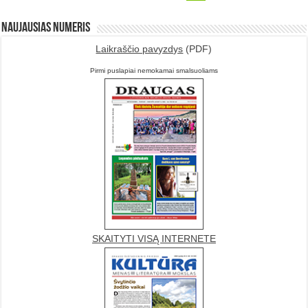
Naujausias numeris
Laikraščio pavyzdys
(PDF)
Pirmi puslapiai nemokamai smalsuoliams
SKAITYTI VISĄ INTERNETE