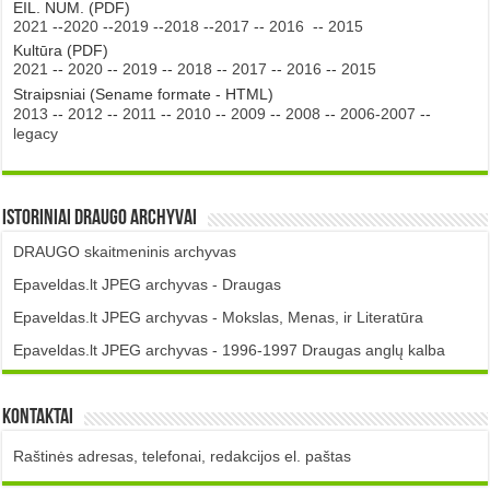
EIL. NUM. (PDF)
2021
--
2020
--
2019
--
2018
--
2017
--
2016
--
2015
Kultūra (PDF)
2021
--
2020
--
2019
--
2018
--
2017
--
2016
--
2015
Straipsniai (Sename formate - HTML)
2013
--
2012
--
2011
--
2010
--
2009
--
2008
--
2006-2007
--
legacy
Istoriniai DRAUGO Archyvai
DRAUGO skaitmeninis archyvas
Epaveldas.lt JPEG archyvas - Draugas
Epaveldas.lt JPEG archyvas - Mokslas, Menas, ir Literatūra
Epaveldas.lt JPEG archyvas - 1996-1997 Draugas anglų kalba
Kontaktai
Raštinės adresas, telefonai, redakcijos el. paštas