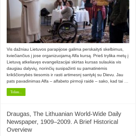
Vis dažniau Lietuvos parapijose galima perskaityti skelbimus,
kviečiančius į jose organizuojamą Alfa kursą. Prieš trylika metų į
Lietuvą atkeliavęs evangelizacijai skirtas kursas sulaukia vis
daugiau dalyvių, norinčių susipažinti su pamatinėmis
krikščionybės tiesomis ir rasti artimesnį santykį su Dievu. Jau
pats pavadinimas Alfa – alfabeto pirmoji raidė – sako, kad tai …
Toliau...
Draugas, The Lithuanian World-Wide Daily
Newspaper, 1909–2009. A Brief Historical
Overview