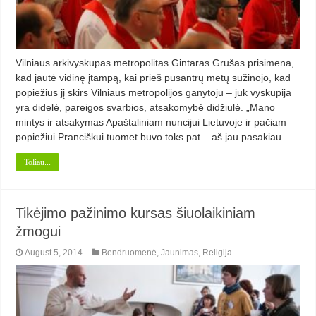
Vilniaus arkivyskupas metropolitas Gintaras Grušas prisimena,
kad jautė vidinę įtampą, kai prieš pusantrų metų sužinojo, kad
popiežius jį skirs Vilniaus metropolijos ganytoju – juk vyskupija
yra didelė, pareigos svarbios, atsakomybė didžiulė. „Mano
mintys ir atsakymas Apaštaliniam nuncijui Lietuvoje ir pačiam
popiežiui Pranciškui tuomet buvo toks pat – aš jau pasakiau …
Toliau...
Tikėjimo pažinimo kursas šiuolaikiniam
žmogui
August 5, 2014
Bendruomenė
,
Jaunimas
,
Religija