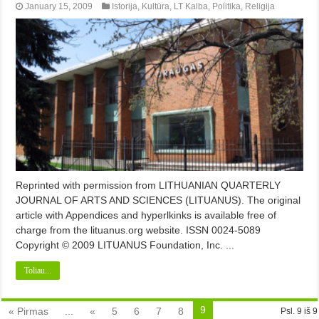
January 15, 2009
Istorija
,
Kultūra
,
LT Kalba
,
Politika
,
Religija
Reprinted with permission from LITHUANIAN QUARTERLY
JOURNAL OF ARTS AND SCIENCES (LITUANUS). The original
article with Appendices and hyperlkinks is available free of
charge from the lituanus.org website. ISSN 0024-5089
Copyright © 2009 LITUANUS Foundation, Inc. ...
Toliau...
9
« Pirmas
...
«
5
6
7
8
Psl. 9 iš 9