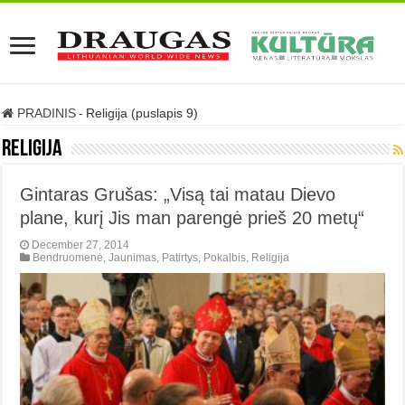
PRADINIS
-
Religija (puslapis 9)
Religija
Gintaras Grušas: „Visą tai matau Dievo
plane, kurį Jis man parengė prieš 20 metų“
December 27, 2014
Bendruomenė
,
Jaunimas
,
Patirtys
,
Pokalbis
,
Religija