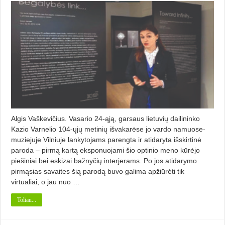
Algis Vaškevičius. Vasario 24-ąją, garsaus lietuvių dailininko
Kazio Varnelio 104-ųjų metinių išvakarėse jo vardo namuose-
muziejuje Vilniuje lankytojams parengta ir atidaryta išskirtinė
paroda – pirmą kartą eksponuojami šio optinio meno kūrėjo
piešiniai bei eskizai bažnyčių interjerams. Po jos atidarymo
pirmąsias savaites šią parodą buvo ga­lima apžiūrėti tik
virtualiai, o jau nuo …
Toliau...