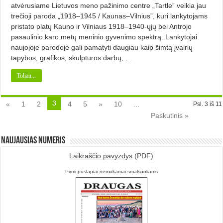
atvėrusiame Lietuvos meno pažinimo centre „Tartle” veikia jau
trečioji paroda „1918–1945 / Kaunas–Vilnius”, kuri lankytojams
pristato platų Kauno ir Vilniaus 1918–1940-ųjų bei Antrojo
pasaulinio karo metų meninio gyvenimo spektrą. Lankytojai
naujojoje parodoje gali pamatyti daugiau kaip šimtą įvairių
tapybos, grafikos, skulptūros darbų, …
Toliau...
3
«
1
2
4
5
»
10
...
Psl. 3 iš 11
Paskutinis »
Naujausias numeris
Laikraščio pavyzdys
(PDF)
Pirmi puslapiai nemokamai smalsuoliams