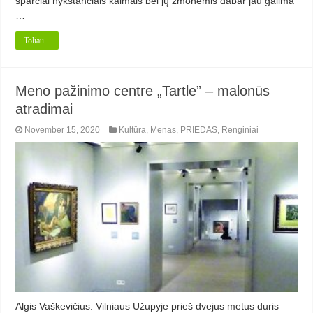
sparčiai nykstančiais kaimais bei jų žmonėmis dabar jau galima
…
Toliau...
Meno pažinimo centre „Tartle” – malonūs
atradimai
November 15, 2020
Kultūra
,
Menas
,
PRIEDAS
,
Renginiai
Algis Vaškevičius. Vilniaus Užupyje prieš dvejus metus duris