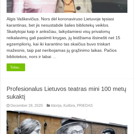
Algis Vaškevičius. Nors dėl koronaviruso Lietuvoje tę­siasi
karantinas, bet jis nesustabdė šalies bibliotekų veiklos.
Skaitytojai kaip ir anksčiau, laikydamiesi visų privalomų
reikalavimų gali pasiimti knygas, jų leidžiama išsinešti net 15
egzempliorių, kai iki karantino tas skaičius buvo triskart
mažesnis, taip pat neribojamas jų grąžinimo laikas. Pačios
bibliotekos, nors ir labai …
Toliau...
Profesionalus Lietuvos teatras mini 100 metų
sukaktį
December 28, 2020
Istorija
,
Kultūra
,
PRIEDAS