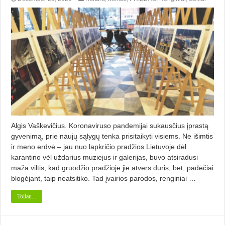
Algis Vaškevičius. Koronaviruso pandemijai sukausčius įprastą
gyvenimą, prie naujų sąlygų tenka prisitaikyti visiems. Ne išimtis
ir meno erdvė – jau nuo lapkričio pradžios Lietuvoje dėl
karantino vėl uždarius muziejus ir galerijas, buvo atsiradusi
maža viltis, kad gruodžio pradžioje jie atvers duris, bet, padėčiai
blogėjant, taip neatsitiko. Tad įvairios parodos, renginiai …
Toliau...