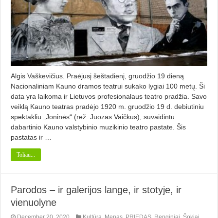
Algis Vaškevičius. Praėjusį šeštadienį, gruodžio 19 dieną
Nacionaliniam Kauno dramos teatrui sukako lygiai 100 metų. Ši
data yra laikoma ir Lietuvos profesionalaus teatro pradžia. Savo
veiklą Kauno teatras pradėjo 1920 m. gruodžio 19 d. debiutiniu
spektakliu „Joninės“ (rež. Juozas Vaičkus), suvaidintu
dabartinio Kauno valstybinio muzikinio teatro pastate. Šis
pastatas ir …
Toliau...
Parodos – ir galerijos lange, ir stotyje, ir
vienuolyne
December 20, 2020
Kultūra
,
Menas
,
PRIEDAS
,
Renginiai
,
Šokiai