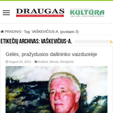
PRADINIS
-
Tag:
VAŠKEVIČIUS-A.
(puslapis 3)
Etikečių archivas:
VAŠKEVIČIUS-A.
Gėlės, pražydusios dailininko vaizduotėje
August 26, 2021
Kultūra
,
Menas
,
Renginiai