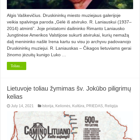
Algis Vaškevičius. Druskininkų miesto muziejaus galerijoje
veikia spalvinga paroda „Gėlė iš atviruko. R. Laniauskui (1937–
2014) atminti”. Joje pristatomi dailininko Rimanto Laniausko
Jungtinėse Amerikos Valstijose sukurti atvirukai, kurių nemažą
dalį menininko našlė Irena kartu su visu jo archyvu padovanojo
Druskininkų muziejui. R. Laniauskas – Čikagos lietuviams gerai
žinomo jėzuitų kunigo Luko …
Toliau...
Lietuvoje toliau žymimas šv. Jokūbo piligrimų
kelias
July 14, 2021
Istorija
,
Kelionės
,
Kultūra
,
PRIEDAS
,
Religija