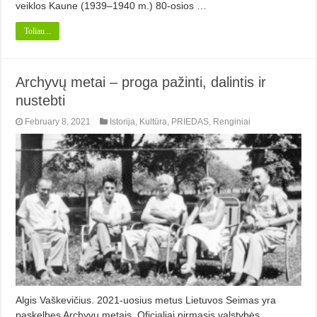
veiklos Kaune (1939–1940 m.) 80-osios …
Toliau...
Archyvų metai – proga pažinti, dalintis ir
nustebti
February 8, 2021
Istorija
,
Kultūra
,
PRIEDAS
,
Renginiai
Algis Vaškevičius. 2021-uosius metus Lietuvos Seimas yra
paskelbęs Archyvų metais. Oficialiai pirmasis valstybės