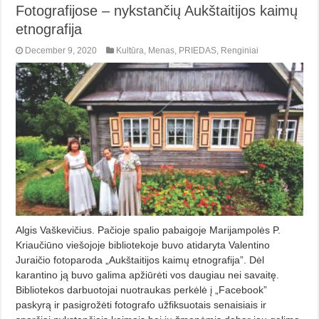
Fotografijose – nykstančių Aukštaitijos kaimų
etnografija
December 9, 2020
Kultūra
,
Menas
,
PRIEDAS
,
Renginiai
Algis Vaškevičius. Pačioje spalio pabaigoje Marijampolės P.
Kriaučiūno viešojoje bibliotekoje buvo atidaryta Valentino
Juraičio fotoparoda „Aukštaitijos kaimų etnografija”. Dėl
karantino ją buvo galima apžiūrėti vos daugiau nei savaitę.
Bibliotekos darbuotojai nuotraukas perkėlė į „Facebook”
paskyrą ir pasigrožėti fotografo užfiksuotais senaisiais ir