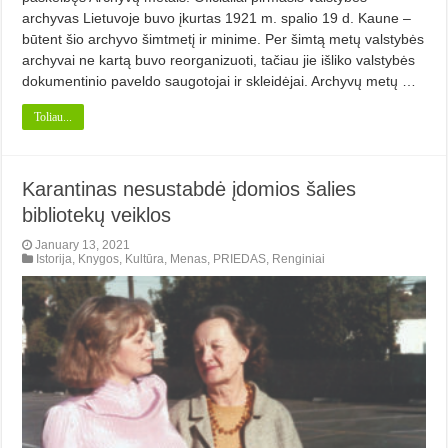
archyvas Lietuvoje buvo įkurtas 1921 m. spalio 19 d. Kaune –
būtent šio archyvo šimtmetį ir minime. Per šimtą metų valstybės
archyvai ne kartą buvo reorganizuoti, tačiau jie išliko valstybės
dokumentinio paveldo saugotojai ir skleidėjai. Archyvų metų …
Toliau...
Karantinas nesustabdė įdomios šalies
bibliotekų veiklos
January 13, 2021
Istorija
,
Knygos
,
Kultūra
,
Menas
,
PRIEDAS
,
Renginiai