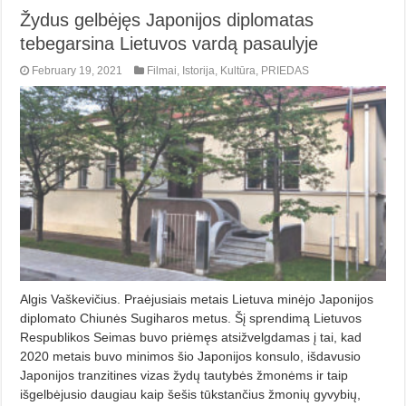
Žydus gelbėjęs Japonijos diplomatas
tebegarsina Lietuvos vardą pasaulyje
February 19, 2021
Filmai
,
Istorija
,
Kultūra
,
PRIEDAS
Algis Vaškevičius. Praėjusiais metais Lietuva minėjo Japonijos
diplomato Chiunės Sugiharos metus. Šį sprendimą Lietuvos
Respublikos Seimas buvo priėmęs atsižvelgdamas į tai, kad
2020 metais buvo minimos šio Japonijos konsulo, išdavusio
Japonijos tranzitines vizas žydų tautybės žmonėms ir taip
išgelbėjusio daugiau kaip šešis tūkstančius žmonių gyvybių,