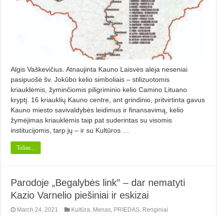
Algis Vaškevičius. Atnaujinta Kauno Laisvės alėja neseniai
pasipuošė šv. Jokūbo kelio simboliais – stilizuotomis
kriauklėmis, žyminčiomis piligriminio kelio Camino Lituano
kryptį. 16 kriauklių Kauno centre, ant grindinio, pritvirtinta gavus
Kauno miesto savivaldybės leidimus ir finansavimą, kelio
žymėjimas kriauklėmis taip pat suderintas su visomis
institucijomis, tarp jų – ir su Kultūros …
Toliau...
Parodoje „Begalybės link” – dar nematyti
Kazio Varnelio piešiniai ir eskizai
March 24, 2021
Kultūra
,
Menas
,
PRIEDAS
,
Renginiai