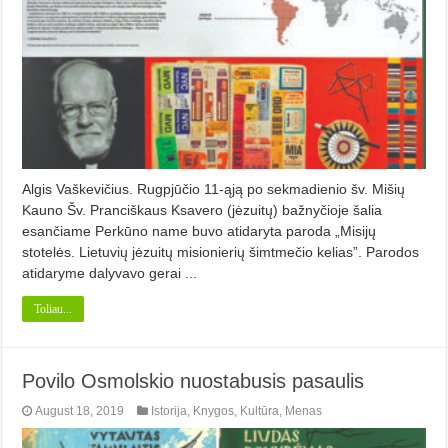
Algis Vaškevičius. Rugpjūčio 11-ąją po sekmadienio šv. Mišių
Kauno Šv. Pranciškaus Ksavero (jėzuitų) bažnyčioje šalia
esančiame Perkūno name buvo atidaryta paroda „Misijų
stotelės. Lietuvių jėzuitų misionierių šimtmečio kelias”. Parodos
atidaryme dalyvavo gerai ...
Toliau...
Povilo Osmolskio nuostabusis pasaulis
August 18, 2019
Istorija
,
Knygos
,
Kultūra
,
Menas