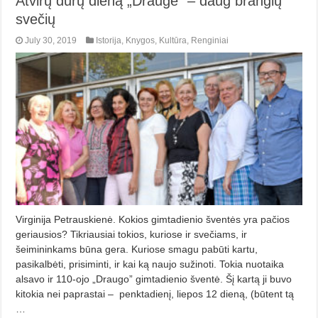
Atvirų durų dieną „Drauge” – daug brangių
svečių
July 30, 2019
Istorija
,
Knygos
,
Kultūra
,
Renginiai
Virginija Petrauskienė. Kokios gimtadienio šventės yra pačios
geriausios? Tikriausiai tokios, kuriose ir svečiams, ir
šeimininkams būna gera. Kuriose smagu pabūti kartu,
pasikalbėti, prisiminti, ir kai ką naujo sužinoti. Tokia nuotaika
alsavo ir 110-ojo „Draugo” gimtadienio šventė. Šį kartą ji buvo
kitokia nei paprastai – penktadienį, liepos 12 dieną, (būtent tą
…