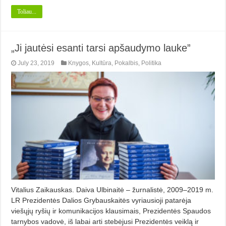
Toliau...
„Ji jautėsi esanti tarsi apšaudymo lauke”
July 23, 2019
Knygos
,
Kultūra
,
Pokalbis
,
Politika
Vitalius Zaikauskas. Daiva Ulbinaitė – žurnalistė, 2009–2019 m.
LR Prezidentės Dalios Grybauskaitės vyriausioji patarėja
viešųjų ryšių ir komunikacijos klausimais, Prezidentės Spaudos
tarnybos vadovė, iš labai arti stebėjusi Prezidentės veiklą ir