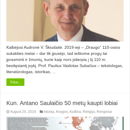
Kalbėjosi Audronė V. Škiudaitė. 2019-ieji – „Draugo” 110-osios
sukakties metai – dar tik įpusėjo, tad ieškome progų tai
įprasminti ir žmonių, kurie kaip nors įsiterpia į šį 110 m.
besitęsiantį įvykį. Prof. Paulius Vaidotas Subačius – tekstologas,
literatūrologas, istorikas, ...
Toliau...
Kun. Antano Saulaičio 50 metų kaupti lobiai
August 25, 2019
Istorija
,
Knygos
,
Kultūra
,
Religija
,
Renginiai