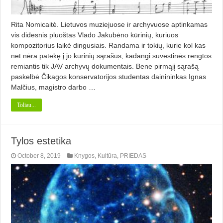
Rita Nomicaitė. Lietuvos muziejuose ir archyvuose aptinkamas
vis didesnis pluoštas Vlado Jakubėno kūrinių, kuriuos
kompozitorius laikė dingusiais. Randama ir tokių, kurie kol kas
net nėra patekę į jo kūrinių sąrašus, kadangi suvestinės rengtos
remiantis tik JAV archyvų dokumentais. Bene pirmąjį sąrašą
paskelbė Čikagos konservatorijos studentas dainininkas Ignas
Malčius, magistro darbo …
Toliau...
Tylos estetika
October 8, 2019
Knygos
,
Kultūra
,
PRIEDAS