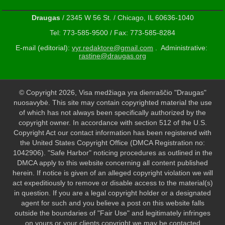
Draugas
/ 2345 W 56 St. / Chicago, IL 60636-1040
Tel: 773-585-9500 / Fax: 773-585-8284
E-mail (editorial):
vyr.redaktore@gmail.com
. Administrative:
rastine@draugas.org
© Copyright 2026, Visa medžiaga yra dienraščio "Draugas"
nuosavybė. This site may contain copyrighted material the use
of which has not always been specifically authorized by the
copyright owner. In accordance with section 512 of the U.S.
Copyright Act our contact information has been registered with
the United States Copyright Office (DMCA Registration no:
1042906). "Safe Harbor" noticing procedures as outlined in the
DMCA apply to this website concerning all content published
herein. If notice is given of an alleged copyright violation we will
act expeditiously to remove or disable access to the material(s)
in question. If you are a legal copyright holder or a designated
agent for such and you believe a post on this website falls
outside the boundaries of "Fair Use" and legitimately infringes
on yours or your clients copyright we may be contacted