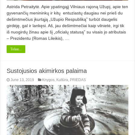
Astrida Petraitytė. Apie ypatingąjį Vilniaus rajoną Užupį, apie ten
gyvenančių menininkų ir kitų entuziastų daugiau nei prieš du
dešimtmečius įkurtąją „Užupio Respubliką” turbūt daugelis
girdėję, gal ir lankęsi. Aš, jau dešimtmečiai kaip vilnietė, irgi tik
iš nuogirdų žinau apie šį „oficialų statusą” su visais jo atributais
– Prezidentu (Romas Lileikis), …
Toliau...
Sustojusios akimirkos palaima
June 13, 2019
Knygos
,
Kultūra
,
PRIEDAS