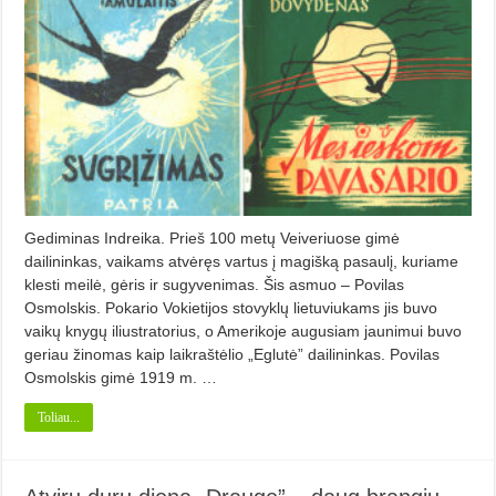
Gediminas Indreika. Prieš 100 metų Veiveriuose gimė
dailininkas, vaikams atvėręs vartus į magišką pasaulį, kuriame
klesti meilė, gėris ir sugyvenimas. Šis asmuo – Povilas
Osmolskis. Pokario Vokietijos stovyklų lietuviukams jis buvo
vaikų knygų iliustratorius, o Amerikoje augusiam jaunimui buvo
geriau žinomas kaip laikraštėlio „Eglutė” dailininkas. Povilas
Osmolskis gimė 1919 m. …
Toliau...