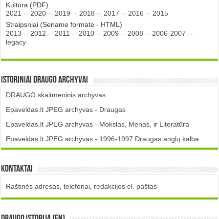
Kultūra (PDF)
2021
--
2020
--
2019
--
2018
--
2017
--
2016
--
2015
Straipsniai (Sename formate - HTML)
2013
--
2012
--
2011
--
2010
--
2009
--
2008
--
2006-2007
--
legacy
Istoriniai DRAUGO Archyvai
DRAUGO skaitmeninis archyvas
Epaveldas.lt JPEG archyvas - Draugas
Epaveldas.lt JPEG archyvas - Mokslas, Menas, ir Literatūra
Epaveldas.lt JPEG archyvas - 1996-1997 Draugas anglų kalba
Kontaktai
Raštinės adresas, telefonai, redakcijos el. paštas
DRAUGO istorija (EN)