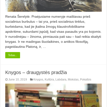
Renata Šerelytė. Praėjusiame numeryje maištavau prieš
socialinius burbulus – tai yra, prieš socialinius tinklus,
burbėdama, kad jie įkalina žmogų klaustrofobiškame
apskritime, sukurdami įspūdį, kad visas pasaulis yra po kojomis.
Ir nurodinėjau – žinoma, pirmiausia pati sau – kad reikia skaityti
knygas. Ir ne madingas šiuolaikines, o antikos filosofiją,
pageidautina Platoną, ir, …
Toliau...
Knygos – draugystės pradžia
June 10, 2019
Knygos
,
Kultūra
,
Labdara
,
Mokslas
,
Pokalbis