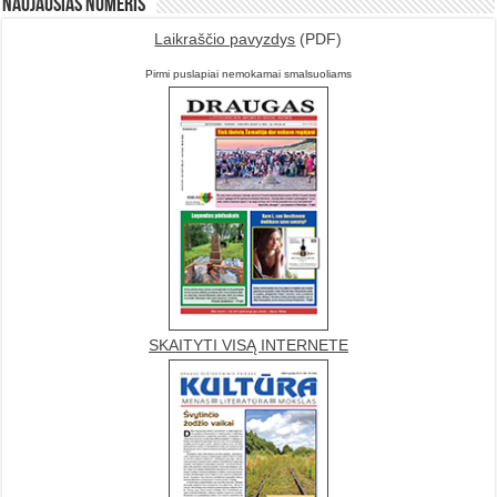
Naujausias numeris
Laikraščio pavyzdys
(PDF)
Pirmi puslapiai nemokamai smalsuoliams
SKAITYTI VISĄ INTERNETE