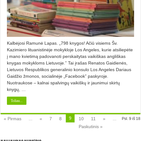
Kalbėjosi Ramunė Lapas. „798 knygos! Ačiū visiems Šv.
Kazimiero lituanistinėje mokykloje Los Angeles, kurie atsiliepėte
į mano kvietimą padovanoti perskaitytas vaikiškas angliškas
knygas mokykloms Lietuvoje.” Tai įrašas Renatos Gaidienės,
Lietuvos Respublikos generalinio konsulo Los Angeles Dariaus
Gaidžio žmonos, socialinėje „Facebook” paskyroje.
Nuotraukose – kalnai spalvingų vaikiškų ir jaunimui skirtų
knygų, …
Toliau...
9
« Pirmas
...
«
7
8
10
11
»
...
Psl. 9 iš 18
Paskutinis »