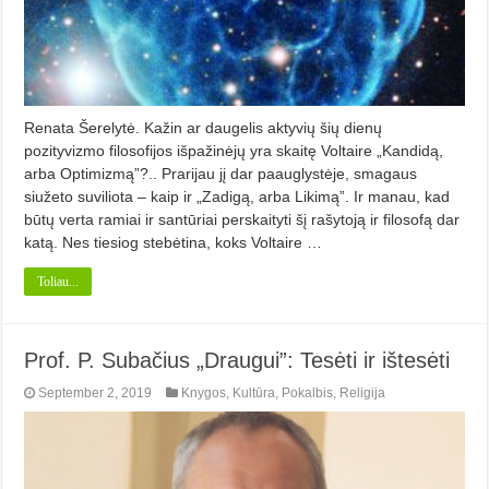
Renata Šerelytė. Kažin ar daugelis aktyvių šių dienų
pozityvizmo filosofijos išpažinėjų yra skaitę Voltaire „Kandidą,
arba Optimizmą”?.. Prarijau jį dar paauglystėje, smagaus
siužeto suviliota – kaip ir „Zadigą, arba Likimą”. Ir manau, kad
būtų verta ramiai ir santūriai perskaityti šį rašytoją ir filosofą dar
katą. Nes tiesiog stebėtina, koks Voltaire …
Toliau...
Prof. P. Subačius „Draugui”: Tesėti ir ištesėti
September 2, 2019
Knygos
,
Kultūra
,
Pokalbis
,
Religija