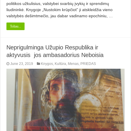
politikos užkulisius, valstybei svarbių įvykių ir sprendimų
liudininkė. Knygoje „Nustokim krūpčiot” ji atskleidžia vieno
valstybės dešimtmečio, jau dabar vadinamo epochiniu, …
Toliau...
Neprigulminga Užupio Respublika ir
aktyvusis jos ambasadorius Neboisia
June 23, 2019
Knygos
,
Kultūra
,
Menas
,
PRIEDAS