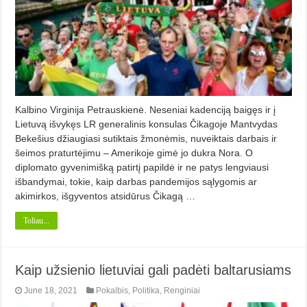
Kalbino Virginija Petrauskienė. Neseniai kadenciją baigęs ir į
Lietuvą išvykęs LR generalinis konsulas Čikagoje Mantvydas
Bekešius džiaugiasi sutiktais žmonėmis, nuveiktais darbais ir
šeimos praturtėjimu – Amerikoje gimė jo dukra Nora. O
diplomato gyvenimišką patirtį papildė ir ne patys lengviausi
išbandymai, tokie, kaip darbas pandemijos sąlygomis ar
akimirkos, išgyventos atsidūrus Čikagą …
Toliau...
Kaip užsienio lietuviai gali padėti baltarusiams
June 18, 2021
Pokalbis
,
Politika
,
Renginiai