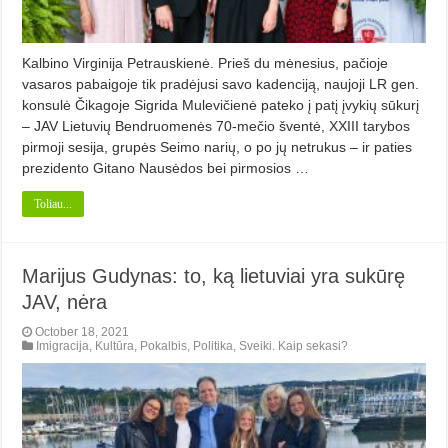
Kalbino Virginija Petrauskienė. Prieš du mėnesius, pačioje
vasaros pabaigoje tik pradėjusi savo kadenciją, naujoji LR gen.
konsulė Čikagoje Sigrida Mulevičienė pateko į patį įvykių sūkurį
– JAV Lietuvių Bendruomenės 70-mečio šventė, XXIII tarybos
pirmoji sesija, grupės Seimo narių, o po jų netrukus – ir paties
prezidento Gitano Nausėdos bei pirmosios …
Toliau...
Marijus Gudynas: to, ką lietuviai yra sukūrę
JAV, nėra
October 18, 2021
Imigracija
,
Kultūra
,
Pokalbis
,
Politika
,
Sveiki. Kaip sekasi?