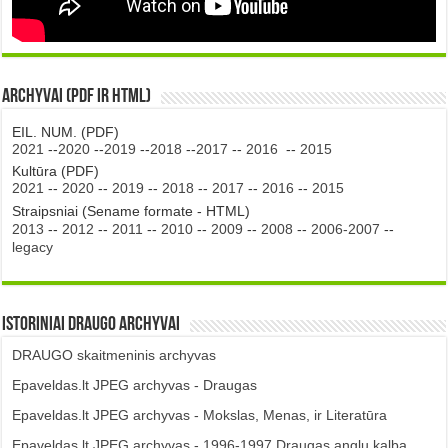
Archyvai (PDF ir HTML)
EIL. NUM. (PDF)
2021
--
2020
--
2019
--
2018
--
2017
--
2016
--
2015
Kultūra (PDF)
2021
--
2020
--
2019
--
2018
--
2017
--
2016
--
2015
Straipsniai (Sename formate - HTML)
2013
--
2012
--
2011
--
2010
--
2009
--
2008
--
2006-2007
--
legacy
Istoriniai DRAUGO Archyvai
DRAUGO skaitmeninis archyvas
Epaveldas.lt JPEG archyvas - Draugas
Epaveldas.lt JPEG archyvas - Mokslas, Menas, ir Literatūra
Epaveldas.lt JPEG archyvas - 1996-1997 Draugas anglų kalba