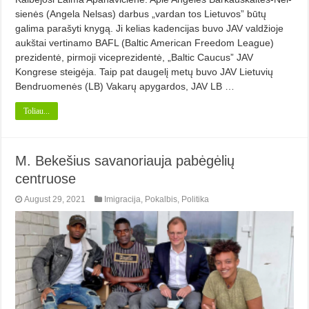
sienės (Angela Nelsas) darbus „vardan tos Lietuvos” būtų
galima para­šy­ti knygą. Ji kelias kadencijas buvo JAV valdžioje
aukštai vertinamo BAFL (Baltic American Freedom League)
prezidentė, pirmoji viceprezidentė, „Baltic Caucus” JAV
Kongrese steigėja. Taip pat daugelį metų buvo JAV Lietuvių
Bendruomenės (LB) Va­karų apygardos, JAV LB …
Toliau...
M. Bekešius savanoriauja pabėgėlių
centruose
August 29, 2021
Imigracija
,
Pokalbis
,
Politika