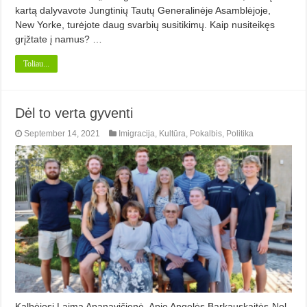
kartą da­lyvavote Jungtinių Tautų Generalinėje Asamblėjoje,
New Yorke, turėjote daug svar­bių susitikimų. Kaip nusiteikęs
grįžtate į namus? …
Toliau...
Dėl to verta gyventi
September 14, 2021
Imigracija
,
Kultūra
,
Pokalbis
,
Politika
Kalbėjosi Laima Apanavičienė. Apie Angelės Barkauskaitės-Nel­