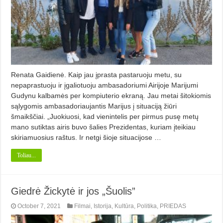
Renata Gaidienė. Kaip jau įprasta pastaruoju me­tu, su
nepaprastuoju ir įgaliotuoju am­basadoriumi Airijoje Marijumi
Gu­dynu kalbamės per kompiuterio ek­raną. Jau metai šitokiomis
sąlygo­mis ambasadoriaujantis Marijus į si­tuaciją žiūri
šmaikščiai. „Juokiuosi, kad vienintelis per pir­­mus pusę metų
mano sutiktas airis buvo šalies Prezidentas, kuriam įteikiau
skiriamuosius raštus. Ir net­gi šioje situacijose …
Toliau...
Giedrė Žickytė ir jos „Šuolis”
October 7, 2021
Filmai
,
Istorija
,
Kultūra
,
Politika
,
PRIEDAS