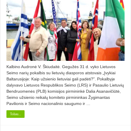
Kalbino Audronė V. Škiudaitė. Gegužės 31 d. vyko Lietuvos
Seimo narių pokalbis su lietuvių diasporos atstovais „Įvykiai
Baltarusijoje: Kaip užsienio lietuviai gali padėti?”. Pokalbyje
dalyvavo Lietuvos Respublikos Seimo (LRS) ir Pasaulio Lietuvių
Bendruomenės (PLB) komisijos pirmininkė Dalia Asanavičiūtė,
Seimo užsienio reikalų komiteto pirmininkas Žygimantas
Pavilionis ir Seimo nacionalinio saugumo ir …
Toliau...