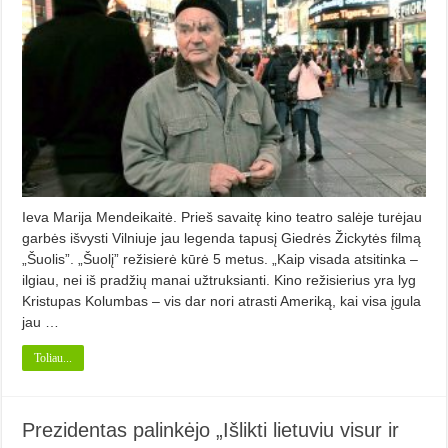
Ieva Marija Mendeikaitė. Prieš savaitę kino teatro salėje turėjau
garbės išvysti Vilniuje jau legenda tapusį Giedrės Žickytės filmą
„Šuolis”. „Šuolį” režisierė kūrė 5 metus. „Kaip visada atsitinka –
ilgiau, nei iš pradžių manai užtruksianti. Kino režisierius yra lyg
Kristupas Kolumbas – vis dar nori atrasti Ameriką, kai visa įgula
jau …
Toliau...
Prezidentas palinkėjo „Išlikti lietuviu visur ir