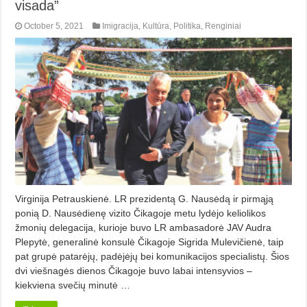
visada”
October 5, 2021
Imigracija
,
Kultūra
,
Politika
,
Renginiai
Virginija Petrauskienė. LR prezidentą G. Nausėdą ir pirmą­ją
ponią D. Nausėdienę vizito Čika­goje metu lydėjo keliolikos
žmonių dele­gacija, kurioje buvo LR ambasadorė JAV Audra
Plepytė, generalinė konsulė Čikagoje Sigrida Mulevičienė, taip
pat grupė patarėjų, padėjėjų bei komu­nikacijos specialistų. Šios
dvi viešnagės dienos Čikagoje buvo labai intensyvios –
kiekviena svečių minutė …