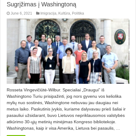
Sugrįžimas į Washingtoną
June 6, 2021
Imigracija
,
Kultūra
,
Politika
Rosseta Vingevičiūtė-Wilbur. Specialiai „Draugui” iš
Washingtono Turiu prisipažinti, jog nors gyvenu vos keliolika
mylių nuo sostinės, Washingtone nebuvau jau daugiau nei
metus laiko. Paskutinis įvykis, kuriame dalyvavau prieš šaliai ir
pasauliui užsidarant, buvo Lietuvos nepriklauso­mos valstybės
atkūrimo 30-ųjų metinių minėjimas Kongreso bibliotekoje.
Washingtonas, kaip ir visa Amerika, Lietu­va bei pasaulis, …