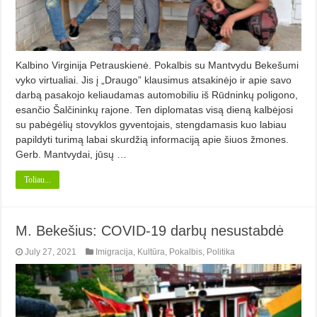
Kalbino Virginija Petrauskienė. Pokalbis su Mantvydu Bekešumi
vyko virtualiai. Jis į „Draugo” klausimus atsakinėjo ir apie savo
darbą pasakojo keliaudamas automobiliu iš Rūdninkų poligono,
esančio Šalčininkų rajone. Ten diplomatas visą dieną kalbėjosi
su pabėgėlių stovyklos gyventojais, stengdamasis kuo labiau
papildyti turimą labai skurdžią informaciją apie šiuos žmones.
Gerb. Mantvydai, jūsų …
Toliau...
M. Bekešius: COVID-19 darbų nesustabdė
July 27, 2021
Imigracija
,
Kultūra
,
Pokalbis
,
Politika