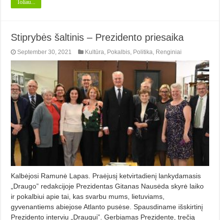
Toliau...
Stiprybės šaltinis – Prezidento priesaika
September 30, 2021
Kultūra
,
Pokalbis
,
Politika
,
Renginiai
Kalbėjosi Ramunė Lapas. Praėjusį ketvirtadienį lankydamasis
„Draugo” redakcijoje Prezidentas Gitanas Nau­sėda skyrė laiko
ir pokalbiui apie tai, kas svarbu mums, lietuviams,
gyvenantiems abiejose Atlanto pusėse. Spausdiname išskirtinį
Prezidento interviu „Draugui”. Gerbiamas Prezidente, trečią