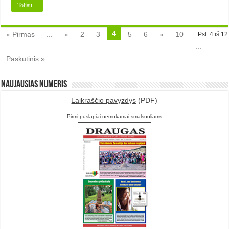
Toliau...
4
« Pirmas
...
«
2
3
5
6
»
10
Psl. 4 iš 12
...
Paskutinis »
Naujausias numeris
Laikraščio pavyzdys
(PDF)
Pirmi puslapiai nemokamai smalsuoliams