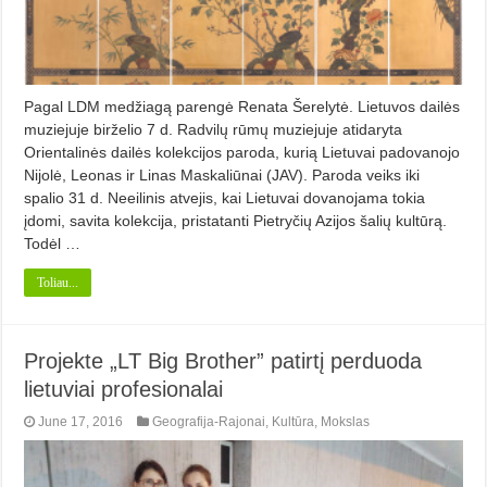
Pagal LDM medžiagą parengė Renata Šerelytė. Lietuvos dailės
muziejuje birželio 7 d. Radvilų rūmų muziejuje atidaryta
Orientalinės dailės kolekcijos paroda, kurią Lietuvai padovanojo
Nijolė, Leonas ir Linas Maskaliūnai (JAV). Paroda veiks iki
spalio 31 d. Neeilinis atvejis, kai Lietuvai dovanojama tokia
įdomi, savita kolekcija, pristatanti Pietryčių Azijos šalių kultūrą.
Todėl …
Toliau...
Projekte „LT Big Brother” patirtį perduoda
lietuviai profesionalai
June 17, 2016
Geografija-Rajonai
,
Kultūra
,
Mokslas