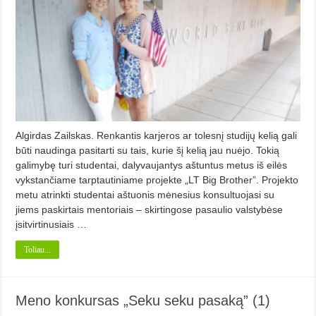
Algirdas Zailskas. Renkantis karjeros ar tolesnį studijų kelią gali
būti naudinga pasitarti su tais, kurie šį kelią jau nuėjo. Tokią
galimybę turi studentai, dalyvaujantys aštuntus metus iš eilės
vykstančiame tarptautiniame projekte „LT Big Brother”. Projekto
metu atrinkti studentai aštuonis mėnesius konsultuojasi su
jiems paskirtais mentoriais – skirtingose pasaulio valstybėse
įsitvirtinusiais …
Toliau...
Meno konkursas „Seku seku pasaką” (1)