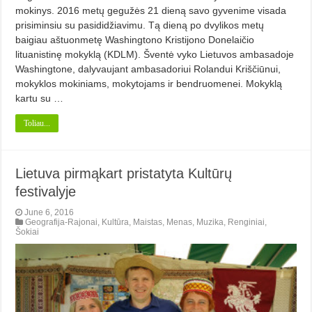
mokinys. 2016 metų gegužės 21 dieną savo gyvenime visada
prisiminsiu su pasididžiavimu. Tą dieną po dvylikos metų
baigiau aštuonmetę Washingtono Kristijono Donelaičio
lituanistinę mokyklą (KDLM). Šventė vyko Lietuvos ambasadoje
Washingtone, dalyvaujant ambasadoriui Rolandui Kriščiūnui,
mokyklos mokiniams, mokytojams ir bendruomenei. Mokyklą
kartu su …
Toliau...
Lietuva pirmąkart pristatyta Kultūrų
festivalyje
June 6, 2016
Geografija-Rajonai
,
Kultūra
,
Maistas
,
Menas
,
Muzika
,
Renginiai
,
Šokiai