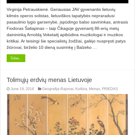
Virginija Petrauskienė. Geriausias JAV gyvenantis lietuvių
kilmės operos solistas, lietuviškos tapatybės nepraradusi
pasaulinio lygio garsenybė, įspūdingo balso savininkas, antrasis
Fiodoras Šaliapinas – taip Čikagoje gyvenantį 86-erių metų
dainininką Arnoldą Voketaitį apibūdina muzikologai ir muzikos
kritikai. Ar teisingi šie specialistų žodžiai, galėjo nuspręsti patys
žiūrovai, birželio 10 dieną susirinkę į Balzeko …
Toliau...
Tolimųjų erdvių menas Lietuvoje
June 19, 2016
Geografija-Rajonai
,
Kultūra
,
Menas
,
PRIEDAS