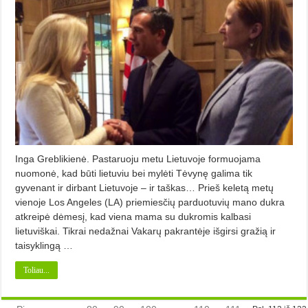
Inga Greblikienė. Pastaruoju metu Lietuvoje formuojama
nuomonė, kad būti lietuviu bei mylėti Tėvynę galima tik
gyvenant ir dirbant Lietuvoje – ir taškas… Prieš keletą metų
vienoje Los Angeles (LA) priemiesčių parduotuvių mano dukra
atkreipė dėmesį, kad viena mama su dukromis kalbasi
lietuviškai. Tikrai nedažnai Vakarų pakrantėje išgirsi gražią ir
taisyklingą …
Toliau...