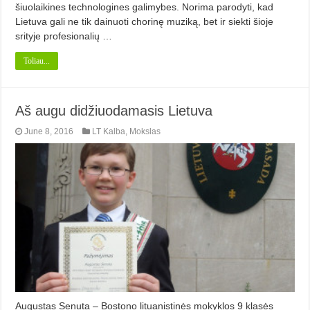
šiuolaikines technologines galimybes. Norima parodyti, kad
Lietuva gali ne tik dainuoti chorinę muziką, bet ir siekti šioje
srityje profesionalių …
Toliau...
Aš augu didžiuodamasis Lietuva
June 8, 2016
LT Kalba
,
Mokslas
Augustas Senuta – Bostono lituanistinės mokyklos 9 klasės