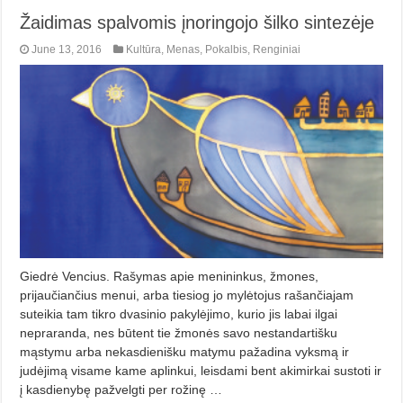
Žaidimas spalvomis įnoringojo šilko sintezėje
June 13, 2016
Kultūra
,
Menas
,
Pokalbis
,
Renginiai
Giedrė Vencius. Rašymas apie menininkus, žmones,
prijaučiančius menui, arba tiesiog jo mylėtojus rašančiajam
suteikia tam tikro dvasinio pakylėjimo, kurio jis labai ilgai
nepraranda, nes būtent tie žmonės savo nestandartišku
mąstymu arba nekasdienišku matymu pažadina vyksmą ir
judėjimą visame kame aplinkui, leisdami bent akimirkai sustoti ir
į kasdienybę pažvelgti per rožinę …