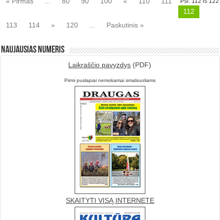
« Pirmas
...
80
90
100
«
110
111
Psl. 112 iš 122
112
113
114
»
120
...
Paskutinis »
Naujausias numeris
Laikraščio pavyzdys
(PDF)
Pirmi puslapiai nemokamai smalsuoliams
SKAITYTI VISĄ INTERNETE