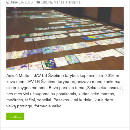
June 16, 2016
Kultūra
,
Menas
,
Renginiai
Auksė Motto – JAV LB Švietimo tarybos kopirmininkė. 2016 m.
kovo mėn. JAV LB Švietimo taryba organizavo meno konkursą,
skirta knygos metams. Buvo parinkta tema „Seku seku pasaką”,
nes mes visi užaugome su pasakomis, kurias sekė mamos,
močiutės, tėčiai, seneliai. Pasakos – tai kūriniai, kurie daro
vaiką protingu, formuoja vaiko …
Toliau...