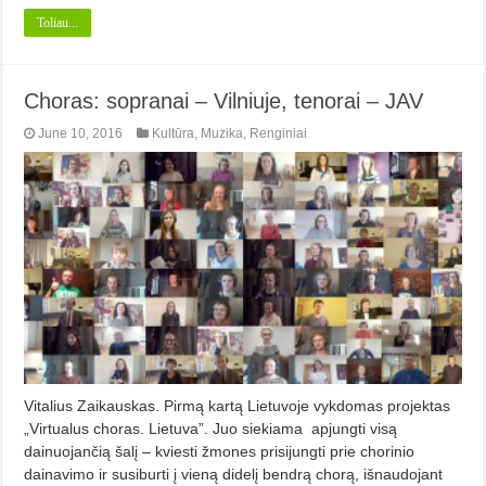
Toliau...
Choras: sopranai – Vilniuje, tenorai – JAV
June 10, 2016
Kultūra
,
Muzika
,
Renginiai
Vitalius Zaikauskas. Pirmą kartą Lietuvoje vykdomas projektas
„Virtualus choras. Lietuva”. Juo siekiama apjungti visą
dainuojančią šalį – kviesti žmones prisijungti prie chorinio
dainavimo ir susiburti į vieną didelį bendrą chorą, išnaudojant