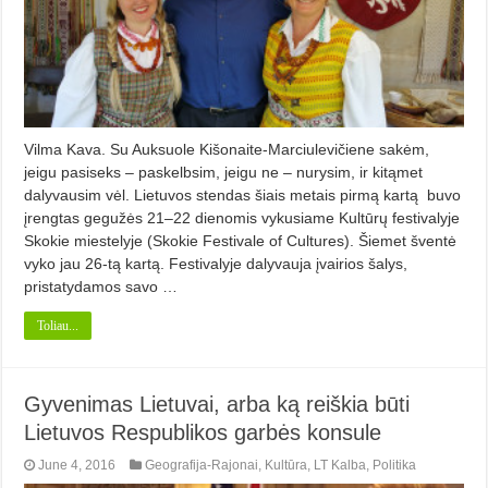
Vilma Kava. Su Auksuole Kišonaite-Marciulevičiene sakėm,
jeigu pasiseks – paskelbsim, jeigu ne – nurysim, ir kitąmet
dalyvausim vėl. Lietuvos stendas šiais metais pirmą kartą buvo
įrengtas gegužės 21–22 dienomis vykusiame Kultūrų festivalyje
Skokie miestelyje (Skokie Festivale of Cultures). Šiemet šventė
vyko jau 26-tą kartą. Festivalyje dalyvauja įvairios šalys,
pristatydamos savo …
Toliau...
Gyvenimas Lietuvai, arba ką reiškia būti
Lietuvos Respublikos garbės konsule
June 4, 2016
Geografija-Rajonai
,
Kultūra
,
LT Kalba
,
Politika