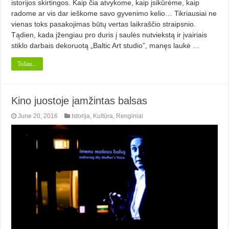
istorijos skirtingos. Kaip čia atvykome, kaip įsikūrėme, kaip
radome ar vis dar ieškome savo gyvenimo kelio… Tikriausiai ne
vienas toks pasakojimas būtų vertas laikraščio straipsnio.
Tądien, kada įžengiau pro duris į saulės nutviekstą ir įvairiais
stiklo darbais dekoruotą „Baltic Art studio”, manęs laukė …
Toliau...
Kino juostoje įamžintas balsas
June 20, 2016
Istorija
,
Kultūra
,
Renginiai