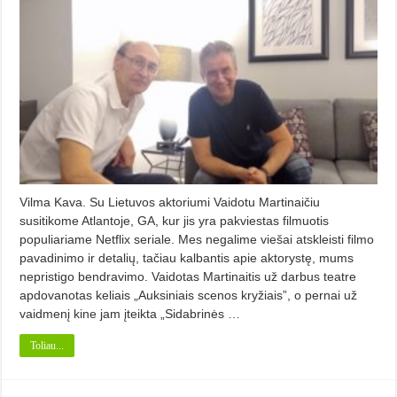
Vilma Kava. Su Lietuvos aktoriumi Vaidotu Martinaičiu
susitikome Atlantoje, GA, kur jis yra pakviestas filmuotis
populiariame Netflix seriale. Mes negalime viešai atskleisti filmo
pavadinimo ir detalių, tačiau kalbantis apie aktorystę, mums
nepristigo bendravimo. Vaidotas Martinaitis už darbus teatre
apdovanotas keliais „Auksiniais scenos kryžiais”, o pernai už
vaidmenį kine jam įteikta „Sidabrinės …
Toliau...