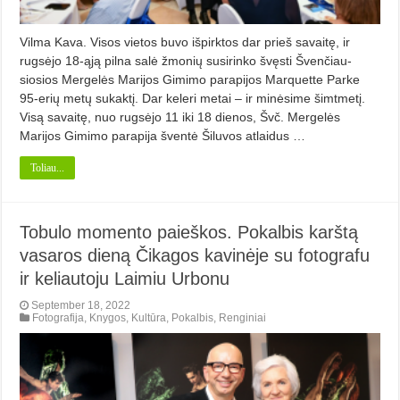
Vilma Kava. Visos vietos buvo išpirktos dar prieš savaitę, ir
rugsėjo 18-ąją pilna sa­lė žmonių susirinko švęsti Šven­čiau­
siosios Mergelės Marijos Gimi­mo pa­rapijos Marquette Parke
95-erių metų sukaktį. Dar keleri metai – ir mi­nėsime šimtmetį.
Visą savaitę, nuo rugsėjo 11 iki 18 dienos, Švč. Mergelės
Marijos Gimi­mo parapija šventė Šiluvos atlaidus …
Toliau...
Tobulo momento paieškos. Pokalbis karštą
vasaros dieną Čikagos kavinėje su fotografu
ir keliautoju Laimiu Urbonu
September 18, 2022
Fotografija
,
Knygos
,
Kultūra
,
Pokalbis
,
Renginiai