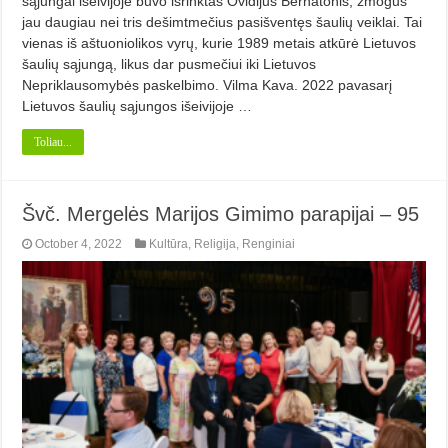
sąjungai išeivijoje buvo išrinktas Ovidijus Bernatonis, žmogus
jau daugiau nei tris dešimtmečius pasišventęs šaulių veiklai. Tai
vienas iš aštuoniolikos vyrų, kurie 1989 metais atkūrė Lietuvos
šaulių sąjungą, likus dar pusmečiui iki Lietuvos
Nepriklausomybės paskelbimo. Vilma Kava. 2022 pavasarį
Lietuvos šaulių sąjungos išeivijoje …
Toliau...
Švč. Mergelės Marijos Gimimo parapijai – 95
October 4, 2022
Kultūra
,
Religija
,
Renginiai