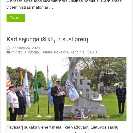
– Kraš­to apsaugos viceministras Žilvi­nas Tomkus. Gerbiamas
viceministras maloniai …
Toliau...
Kad sąjunga išliktų ir sustiprėtų
February 24, 2023
Imigracija
,
Istorija
,
Kultūra
,
Pokalbis
,
Renginiai
,
Šauliai
Pavasarį sukaks vieneri metai, kai vadovauti Lietuvos šaulių