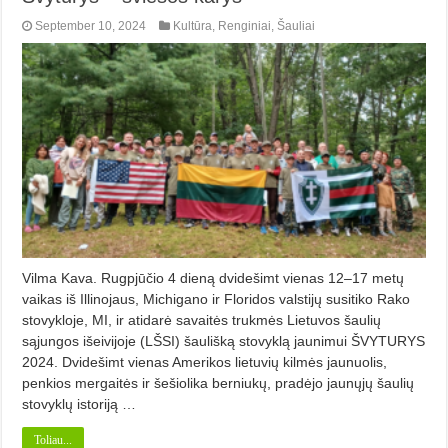
September 10, 2024
Kultūra
,
Renginiai
,
Šauliai
Vilma Kava. Rugpjūčio 4 dieną dvidešimt vie­nas 12–17 metų
vaikas iš Illino­jaus, Michigano ir Floridos valstijų susitiko Rako
stovykloje, MI, ir atidarė savaitės trukmės Lietuvos šaulių
sąjungos išeivijoje (LŠSI) šaulišką stovyklą jaunimui ŠVYTURYS
2024. Dvidešimt vienas Amerikos lietuvių kilmės jaunuolis,
penkios mergaitės ir šešiolika berniukų, pradėjo jaunųjų šaulių
stovyklų istoriją …
Toliau...