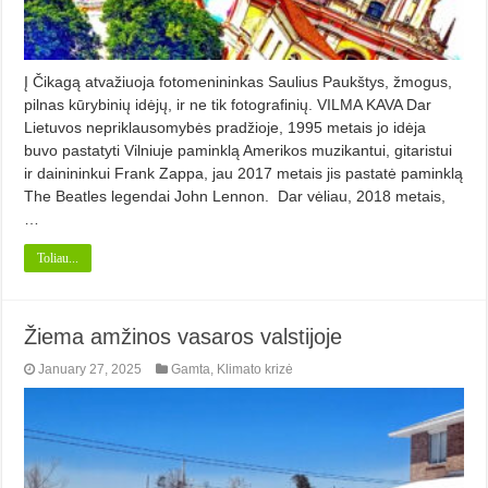
Į Čikagą atvažiuoja fotomenininkas Saulius Paukštys, žmogus,
pilnas kūrybinių idėjų, ir ne tik fotografinių. VILMA KAVA Dar
Lietuvos nepriklausomybės pradžioje, 1995 metais jo idėja
buvo pastatyti Vilniuje paminklą Amerikos muzikantui, gitaristui
ir dainininkui Frank Zappa, jau 2017 metais jis pastatė paminklą
The Beatles legendai John Lennon. Dar vėliau, 2018 metais,
…
Toliau...
Žiema amžinos vasaros valstijoje
January 27, 2025
Gamta
,
Klimato krizė