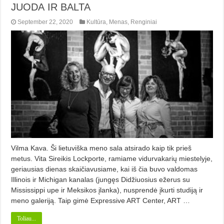
JUODA IR BALTA
September 22, 2020
Kultūra
,
Menas
,
Renginiai
Vilma Kava. Ši lietuviška meno sala atsirado kaip tik prieš
metus. Vita Sireikis Lockporte, ramiame vidurvakarių miestelyje,
geriausias dienas skaičiavusiame, kai iš čia buvo valdomas
Illinois ir Michigan kanalas (jungęs Didžiuosius ežerus su
Mississippi upe ir Meksikos įlanka), nusprendė įkurti studiją ir
meno galeriją. Taip gimė Expressive ART Center, ART …
Toliau...