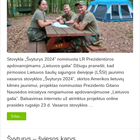
Stovykla „Švyturys 2024” nominuota LR Prezidentūros
apdovanojimams „Lietuvos galia” Džiugu pranešti, kad
pirmosios Lietuvos šaulių sąjungos išeivijoje (LŠSI) jaunimo
vasaros stovyklos „Švyturys 2024”, skirtos Amerikos lietuvių
kilmės jaunimui, projektas nominuotas Prezidento Gitano
Nausėdos iniciatyva rengiamuose apdovanojimuose „Lietuvos
galia”. Balsavimas internetu už atrinktus projektus online
prasidės rugsėjo 23 d. Vasaros stovyklos …
Toliau...
Švyturys – šviesos karys