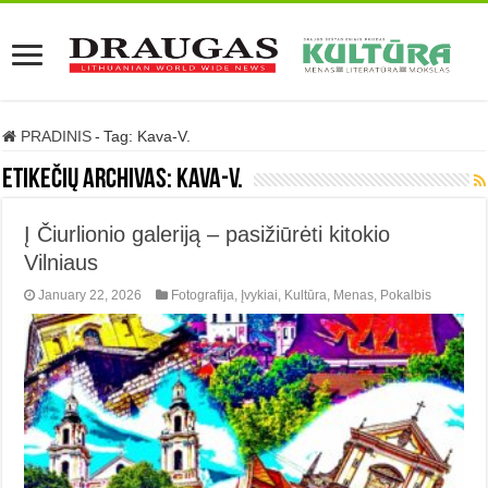
PRADINIS
-
Tag:
Kava-V.
Etikečių archivas:
Kava-V.
Į Čiurlionio galeriją – pasižiūrėti kitokio
Vilniaus
January 22, 2026
Fotografija
,
Įvykiai
,
Kultūra
,
Menas
,
Pokalbis