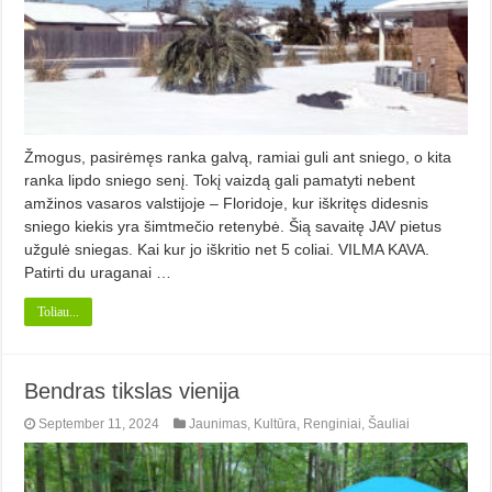
Žmogus, pasirėmęs ranka galvą, ramiai guli ant sniego, o kita
ranka lipdo sniego senį. Tokį vaizdą gali pamatyti nebent
amžinos vasaros valstijoje – Floridoje, kur iškritęs didesnis
sniego kiekis yra šimtmečio retenybė. Šią savaitę JAV pietus
užgulė sniegas. Kai kur jo iškritio net 5 coliai. VILMA KAVA.
Patirti du uraganai …
Toliau...
Bendras tikslas vienija
September 11, 2024
Jaunimas
,
Kultūra
,
Renginiai
,
Šauliai