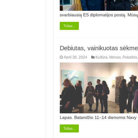
svarbiausią ES diplomatijos postą. Mūs
Toliau...
Debiutas, vainikuotas sėkme
April 30, 2024
Kultūra
,
Menas
,
Pokalbis
Lapas. Balandžio 11–14 dienomis Navy Pi
Toliau...