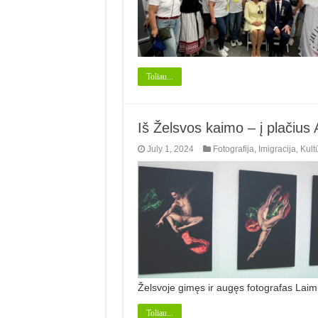
Toliau...
Iš Želsvos kaimo – į plačius
July 1, 2024
Fotografija
,
Imigracija
,
Kult
Želsvoje gimęs ir augęs fotografas Lai
Toliau...