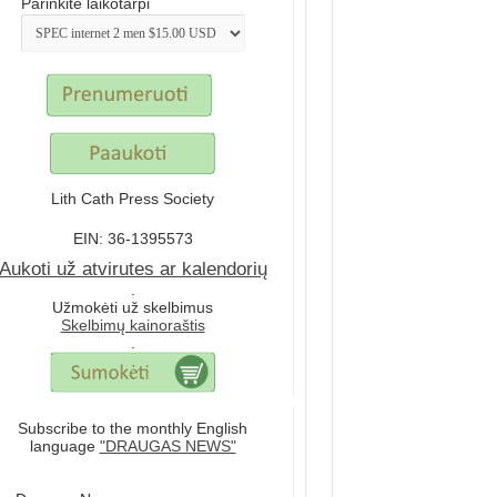
Parinkite laikotarpi
Lith Cath Press Society
EIN: 36-1395573
Aukoti už atvirutes ar kalendorių
.
Užmokėti už skelbimus
Skelbimų kainoraštis
.
Subscribe to the monthly English
language
"DRAUGAS NEWS"