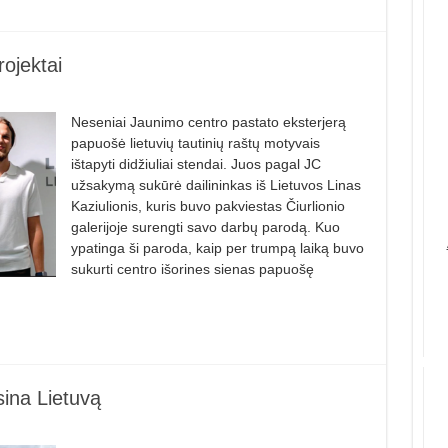
rojektai
Neseniai Jaunimo centro pastato eksterjerą
papuošė lietuvių tautinių raštų motyvais
ištapyti didžiuliai stendai. Juos pagal JC
užsakymą sukūrė dailininkas iš Lietuvos Linas
Kaziulionis, kuris buvo pakviestas Čiurlionio
galerijoje surengti savo darbų parodą. Kuo
ypatinga ši paroda, kaip per trumpą laiką buvo
sukurti centro išorines sienas papuošę
sina Lietuvą