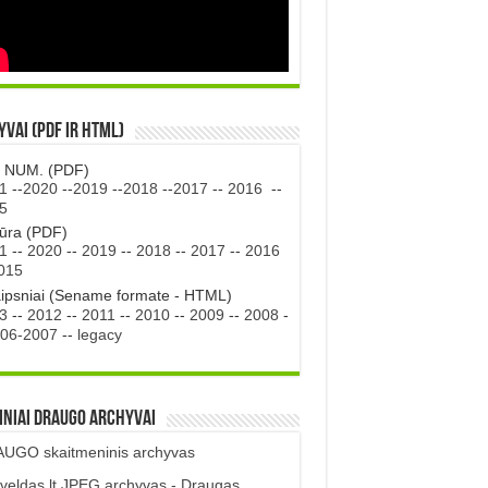
vai (PDF ir HTML)
. NUM. (PDF)
1
--
2020
--
2019
--
2018
--
2017
--
2016
--
5
tūra (PDF)
1
--
2020
--
2019
--
2018
--
2017
--
2016
015
aipsniai (Sename formate - HTML)
3
--
2012
--
2011
--
2010
--
2009
--
2008
-
06-2007
--
legacy
iniai DRAUGO Archyvai
UGO skaitmeninis archyvas
veldas.lt JPEG archyvas - Draugas