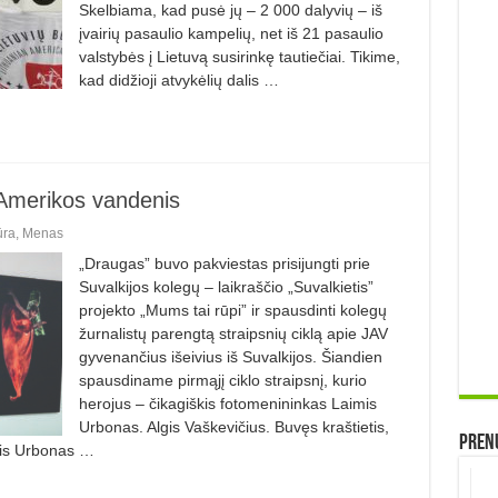
Skelbiama, kad pusė jų – 2 000 dalyvių – iš
įvairių pasaulio kampelių, net iš 21 pasaulio
valstybės į Lietuvą susirinkę tautiečiai. Tikime,
kad didžioji atvykėlių dalis …
 Amerikos vandenis
ūra
,
Menas
„Draugas” buvo pakviestas prisijungti prie
Suvalkijos kolegų – laikraščio „Suvalkietis”
projekto „Mums tai rūpi” ir spausdinti kolegų
žurnalistų parengtą straipsnių ciklą apie JAV
gyvenančius išeivius iš Suvalkijos. Šiandien
spausdiname pirmąjį ciklo straipsnį, kurio
herojus – čikagiškis fotomenininkas Laimis
Urbonas. Algis Vaškevičius. Buvęs kraštietis,
Prenu
mis Urbonas …