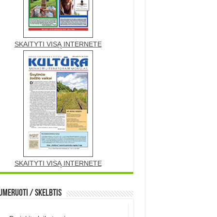
SKAITYTI VISĄ INTERNETE
SKAITYTI VISĄ INTERNETE
meruoti / Skelbtis