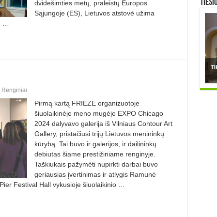
TIESI
dvidešimties metų, praleistų Europos
Sąjungoje (ES), Lietuvos atstovė užima
ų …
,
Renginiai
Pirmą kartą FRIEZE organizuotoje
šiuolaikinėje meno mugėje EXPO Chicago
2024 dalyvavo galerija iš Vilniaus Contour Art
Gallery, pristačiusi trijų Lietuvos menininkų
kūrybą. Tai buvo ir galerijos, ir dailininkų
debiutas šiame prestižiniame renginyje.
Taškiukais pažymėti nupirkti darbai buvo
geriausias įvertinimas ir atlygis Ramunė
er Festival Hall vykusioje šiuolaikinio …