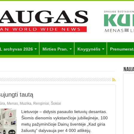
L archyvas 2026
Mirties Pran.
Knygynėlis
Prenumerat
Nauj
sujungti tautą
ūra
,
Menas
,
Muzika
,
Renginiai
,
Šokiai
Lietuvoje – didysis pasaulio lietuvių desantas.
Šiomis dienomis vykstančioje jubiliejinėje, 100
metų pažyminčioje Dainų šventėje „Kad giria
žaliuotų“ dalyvauja per 4 000 atlikėjų.