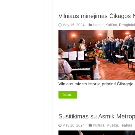
Vilniaus minėjimas Čikagos N
May 16, 2024
Istorija
,
Kultūra
,
Renginiai
Vilniaus miesto istoriją priminti Čikagoje
Toliau...
Susitikimas su Asmik Metrop
May 10, 2024
Kultūra
,
Muzika
,
Teatras