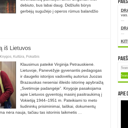
PAIEŠ
debiuto, bus labai daug. Didžiulis būrys
DR
gerbėjų sugužėjo į operos rūmus balandžio
vas.
...
DR
...
KIT
̨ iš Lietuvos
Knygos
,
Kultūra
,
Pokalbis
Paieš
Klausimus pateikė Virginija Petrauskienė.
Lietuvoje, Panevėžyje gyvenantis pedagogas
ir daugelio istorijos vadovėlių autorius Juozas
Brazauskas neseniai išleido istorinę apybraižą
„Svetimoje padangėje”. Knygoje pasakojama
Apie 
apie Lietuvos gyventojų masinį pasitraukimą į
Vokietiją 1944–1951 m. Pateikiami to meto
liudininkų prisiminimai, laiškai, dokumentų
 tema nėra nauja, tačiau tas istorinis laikmetis …