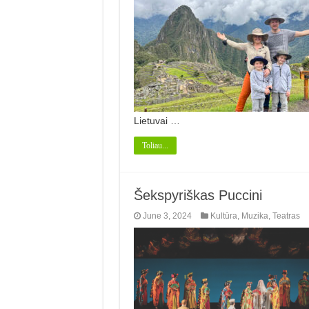
Lietuvai …
Toliau...
Šekspyriškas Puccini
June 3, 2024
Kultūra
,
Muzika
,
Teatras