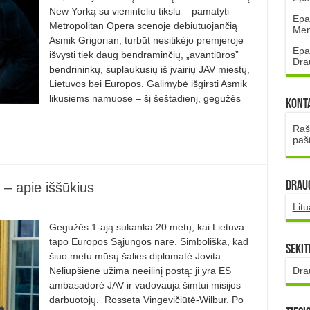
New Yorką su vieninteliu tikslu – pamatyti
Epa
Metropolitan Opera scenoje debiutuojančią
Mena
Asmik Grigorian, turbūt nesitikėjo premjeroje
Epa
išvysti tiek daug bendraminčių, „avantiūros”
Dra
bendrininkų, suplaukusių iš įvairių JAV miestų,
Lietuvos bei Europos. Galimybė išgirsti Asmik
likusiems namuose – šį šeštadienį, gegužės
Kont
Rašt
paš
DRAUG
– apie iššūkius
Lit
Gegužės 1-ają sukanka 20 metų, kai Lietuva
tapo Europos Sąjungos nare. Simboliška, kad
Sekit
šiuo metu mūsų šalies diplomatė Jovita
Dra
Neliupšienė užima neeilinį postą: ji yra ES
ambasadorė JAV ir vadovauja šimtui misijos
darbuotojų. Rosseta Vingevičiūtė-Wilbur. Po