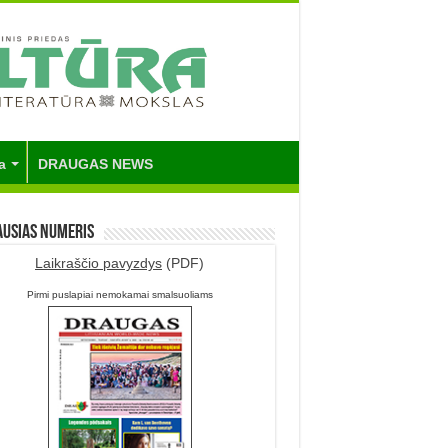
a
DRAUGAS NEWS
ausias numeris
Laikraščio pavyzdys
(PDF)
Pirmi puslapiai nemokamai smalsuoliams