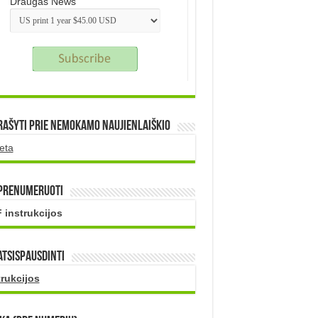
Draugas News
rašyti prie nemokamo naujienlaiškio
eta
 prenumeruoti
 instrukcijos
atsispausdinti
trukcijos