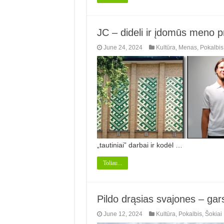
JC – dideli ir įdomūs meno p
June 24, 2024
Kultūra
,
Menas
,
Pokalbis
„tautiniai” darbai ir kodėl …
Toliau...
Pildo drąsias svajones – gar
June 12, 2024
Kultūra
,
Pokalbis
,
Šokiai