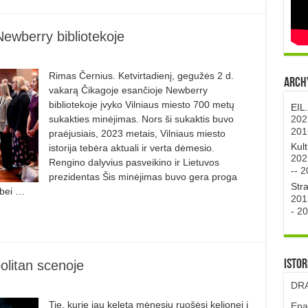
ewberry bibliotekoje
Rimas Černius. Ketvirtadienį, gegužės 2 d.
Archy
vakarą Čika­goje esančioje Newberry
bibliotekoje įvyko Vilniaus miesto 700 metų
EIL
202
sukakties minėjimas. Nors ši sukaktis buvo
201
praėjusiais, 2023 metais, Vilniaus miesto
Kul
istorija tebėra aktuali ir verta dėmesio.
202
Rengino dalyvius pasveikino ir Lietuvos
--
2
prezidentas Šis minėjimas buvo gera proga
Str
 bei …
201
-
20
Istor
olitan scenoje
DRA
Tie, kurie jau keletą mėnesių ruošėsi kelionei į
Epa