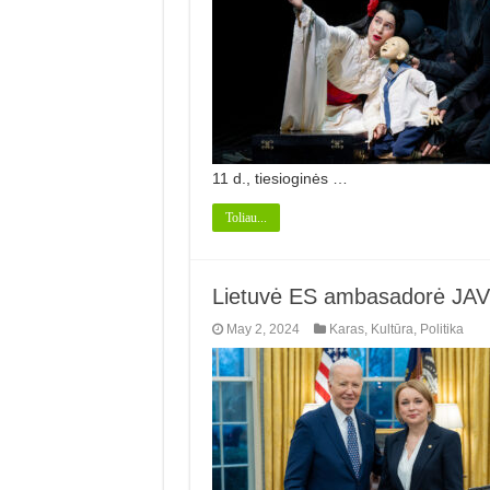
11 d., tiesioginės …
Toliau...
Lietuvė ES ambasadorė JAV 
May 2, 2024
Karas
,
Kultūra
,
Politika