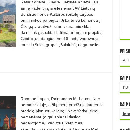
Rasa Korlaitė. Giedrė Elekšytė Knieža, jau
ant­rą kadenciją iš eilės eina JAV Lietu­vių
Bendruomenės Kultūros reikalų tarybos
pirmininkės pareigas. Ji kar­tu su komanda į
Čikagą yra atvežusi ne vieną miuziklą,
dainininką, spektaklį, filmą ar meninį projektą.
Gied­rė jau daugiau nei 16 metų vadovauja
tautinių šokių grupei „Suktinis”, de­ga meile
Prisi
Ank
Kaip
PDF
Ramunė Lapas, Raimundas M. Lapas. Nuo
Kaip 
pernai svajoję, o šių metų pradžioje jau realiai
pradėję planuoti kelionę į New Yorką, tikrai
Ins
nemanėme (o gal apie tai tiesiog
negalvojome), kad tokių kaip mes,
skrendančių pamatyti Asmik Grigorian Met