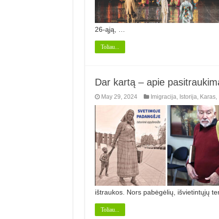
26-ąją, …
Toliau...
Dar kartą – apie pasitraukima
May 29, 2024
Imigracija
,
Istorija
,
Karas
,
ištraukos. Nors pabėgėlių, išvietintųjų
Toliau...