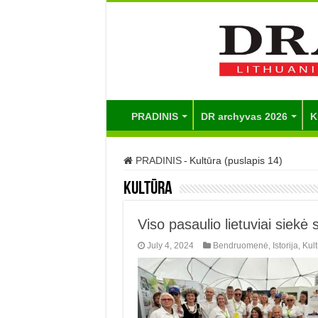
PRADINIS
DR archyvas 2026
K
PRADINIS
-
Kultūra (puslapis 14)
Kultūra
Viso pasaulio lietuviai siekė 
July 4, 2024
Bendruomenė
,
Istorija
,
Kult