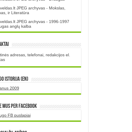
veldas.lt JPEG archyvas - Mokslas,
s, ir Literatūra
veldas.lt JPEG archyvas - 1996-1997
ugas anglų kalba
aktai
inės adresas, telefonai, redakcijos el.
tas
O istorija (EN)
uanus 2009
e mus per Facebook
ugo FB puslapiai