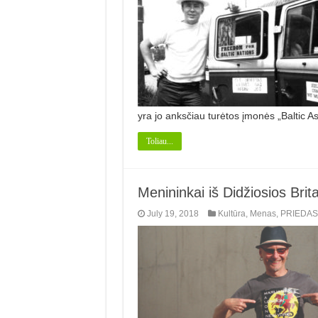
yra jo anksčiau turėtos įmonės „Baltic A
Toliau...
Menininkai iš Didžiosios Brit
July 19, 2018
Kultūra
,
Menas
,
PRIEDAS