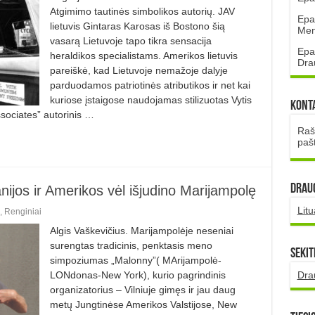
Atgimimo tautinės simbolikos autorių. JAV
Epa
lietuvis Gintaras Karosas iš Bostono šią
Mena
vasarą Lietuvoje tapo tikra sensacija
Epa
heraldikos specialistams. Amerikos lietuvis
Dra
pareiškė, kad Lietuvoje nemažoje dalyje
parduodamos patriotinės atributikos ir net kai
kuriose įstaigose naudojamas stilizuotas Vytis
Kont
ssociates” autorinis …
Rašt
paš
DRAUG
anijos ir Amerikos vėl išjudino Marijampolę
Lit
,
Renginiai
Algis Vaškevičius. Marijampolėje neseniai
surengtas tradicinis, penktasis meno
Sekit
simpoziumas „Malonny”( MArijampolė-
Dra
LONdonas-New York), kurio pagrindinis
organizatorius – Vilniuje gimęs ir jau daug
metų Jungtinėse Amerikos Valstijose, New