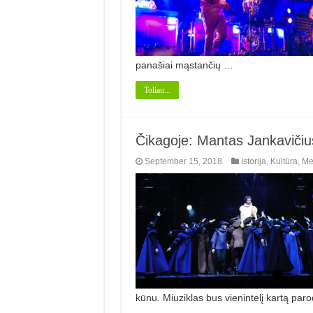
panašiai mąstančių …
Toliau...
Čikagoje: Mantas Jankaviči
September 15, 2018
Istorija
,
Kultūra
,
Me
kūnu. Miu­ziklas bus vienintelį kartą pa