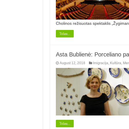
Cholinos režisuotas spektaklis „Žygiman
Toliau...
Asta Bublienė: Porceliano pa
August 12, 2018
Imigracija
,
Kultūra
,
Me
Toliau...