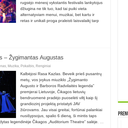
rugsėjo mėnesį vykstantis festivalis lankytojus
džiugina ne tik tuo, kad tai puiki vieta
alternatyviam menui, muzikai, bet kartu ir
retas ir unikali proga praleisti laisvalaikį tarp
us – Žygimantas Augustas
nas
,
Muzika
,
Pokalbis
,
Renginiai
Kalbėjosi Rasa Kazlas. Beveik prieš pusantrų
metų, vos įvykus miuziklo „Žygimanto
Augusto ir Barboros Radvilaitės legenda”
prem­jerai Lietuvoje, Čikagos lietuvių
bendruomenė pradėjo puoselėti viltį kaip šį
grandiozinį projektą pristatyti JAV
žiūrovams. Jau visai greitai, fortūnai palankiai
Prenu
nusišypsojus, spa­lio 6 dieną, ši mintis taps
rodytas legendinėje Čikagos „Auditorium Theatre” salėje. …