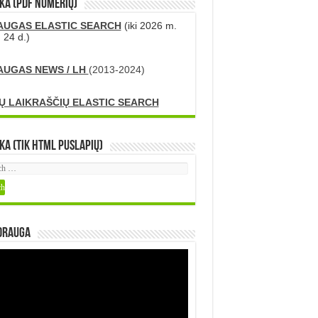
KA (PDF numerių)
AUGAS ELASTIC SEARCH
(iki 2026 m.
 24 d.)
AUGAS NEWS / LH
(2013-2024)
Ų LAIKRAŠČIŲ ELASTIC SEARCH
ka (tik HTML puslapių)
DRAUGA