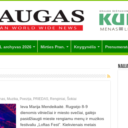
L archyvas 2026
Mirties Pran.
Knygynėlis
Prenumerat
Nauj
nas
,
Muzika
,
Poezija
,
PRIEDAS
,
Renginiai
,
Šokiai
Ieva Marija Mendeikaitė. Rugsėjo 8-9
dienomis vilniečiai ir miesto svečiai, galėjo
pasidžiaugti mieste rengiamu menų ir muzikos
festivaliu „Loftas Fest”. Kiekvienais metais