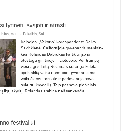
yrinėti, svajoti ir atrasti
istas
,
Menas
,
Pokalbis
,
Šokiai
Kalbėjosi „Vakario” korespondentė Daiva
Savickienė. Californijoje gyvenantis meni­nin­
kas Rolandas Dabrukas ką tik grįžo iš
atostogų gimtinėje – Lietuvoje. Per trumpą
viešnagės laiką Rolandas su­rengė keletą
spektaklių vaikų namuose gyvenantiems
vaikučiams, pristatė ir padovanojo savo
sukurtų knygelių. Taip pat savo piešiniais
kų ligų skyrių. Rolandas stebina neišsenkan­čia …
o festivaliui