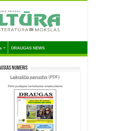
a
DRAUGAS NEWS
ausias numeris
Laikraščio pavyzdys
(PDF)
Pirmi puslapiai nemokamai smalsuoliams