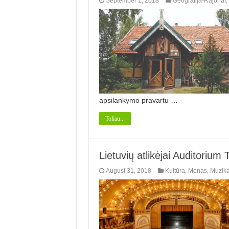
September 1, 2018
Geografija-Rajonai
,
apsilankymo pravartu …
Toliau...
Lietuvių atlikėjai Auditorium
August 31, 2018
Kultūra
,
Menas
,
Muzik