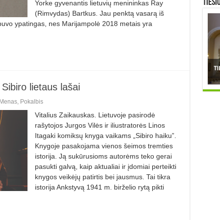
TIESI
Yorke gyvenantis lietuvių menininkas Ray
(Rimvydas) Bartkus. Jau penktą vasarą iš
 buvo ypatingas, nes Marijampolė 2018 metais yra
Sibiro lietaus lašai
Menas
,
Pokalbis
Vitalius Zaikauskas. Lietuvoje pasirodė
rašytojos Jurgos Vilės ir iliustratorės Linos
Itagaki komiksų knyga vaikams „Sibiro haiku”.
Knygoje pasakojama vienos šeimos tremties
istorija. Ją sukūrusioms autorėms teko gerai
pasukti galvą, kaip aktualiai ir įdomiai perteikti
knygos veikėjų patirtis bei jausmus. Tai tikra
istorija Ankstyvą 1941 m. birželio rytą pikti