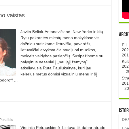
o vaistas
s
Jovita Beliak-Antanavičienė. New Yorko ir kitų
Archy
Rytų pakrantės miestų meno mokyklose vis
dažniau sutinkame lietuviškų pavardžių –
EIL
202
lietuvaičiai atvyksta čia studijuoti muzikos,
201
mokytis vaidybos paslapčių. Susipažinome su
Kul
palyginus neseniai į „naująjį žemyną”
202
atkeliavusia Rūta Pauliukaityte, kuri jau
--
2
kelerius metus domisi vizualiniu menu ir šį
Str
Todoroff …
201
-
20
Istor
DRA
Pokalbis
Virginija Petrauskienė. Lietuva tik dabar atrado
Epa