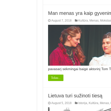
Man menas yra kaip gyvenim
August 7, 2018
Kultūra
,
Menas
,
Moksla
pavasarį sėkmingai baigė aktorinį Tom 
Toliau...
Lietuva turi sužinoti tiesą
August 5, 2018
Istorija
,
Kultūra
,
Menas
,