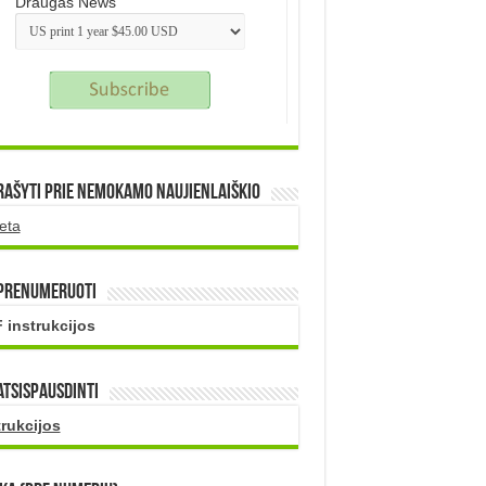
Draugas News
rašyti prie nemokamo naujienlaiškio
eta
 prenumeruoti
 instrukcijos
atsispausdinti
trukcijos