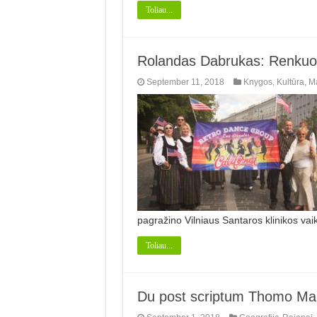
Toliau...
Rolandas Dabrukas: Renkuosi t
September 11, 2018
Knygos
,
Kultūra
,
Ma
pagražino Vilniaus Santaros klinikos vai
Toliau...
Du post scriptum Thomo Mann