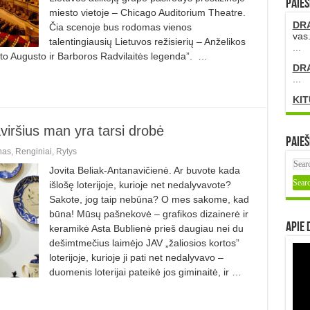
PAIEŠ
miesto vietoje – Chicago Auditorium Theatre.
DR
Čia scenoje bus rodomas vienos
vas.
talentingiausių Lietuvos režisierių – Anželikos
...
to Augusto ir Barboros Radvilaitės legenda”. …
DR
...
KIT
viršius man yra tarsi drobė
Paieš
nas
,
Renginiai
,
Rytys
Jovita Beliak-Antanavičienė. Ar buvote kada
išlošę loterijoje, kurioje net nedalyvavote?
Sakote, jog taip nebūna? O mes sakome, kad
būna! Mūsų pašnekovė – grafikos dizainerė ir
Apie 
keramikė Asta Bublienė prieš daugiau nei du
dešimtmečius laimėjo JAV „žaliosios kortos”
loterijoje, kurioje ji pati net nedalyvavo –
duomenis loterijai pateikė jos giminaitė, ir …