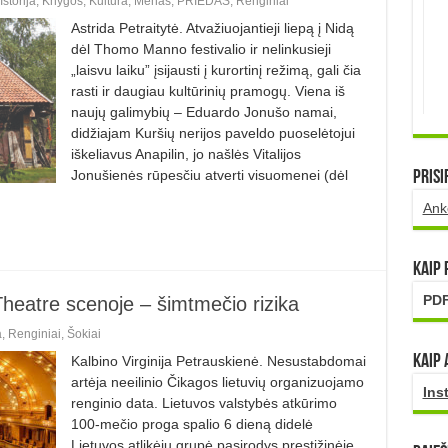
Istorija
,
Knygos
,
Kultūra
,
Menas
,
PRIEDAS
,
Renginiai
Astrida Petraitytė. Atvažiuojantieji liepą į Nidą
dėl Thomo Manno festivalio ir nelinkusieji
„laisvu laiku” įsijausti į kurortinį režimą, gali čia
rasti ir daugiau kultūrinių pramogų. Viena iš
naujų galimybių – Eduardo Jonušo namai,
didžiajam Kuršių nerijos paveldo puoselėtojui
iškeliavus Anapilin, jo našlės Vitalijos
Jonušienės rūpesčiu atverti visuomenei (dėl
Prisi
Ank
Kaip
PDF
 Theatre scenoje – šimtmečio rizika
a
,
Renginiai
,
Šokiai
Kaip 
Kalbino Virginija Petrauskienė. Nesustabdomai
artėja neeilinio Čikagos lietuvių organizuojamo
Ins
renginio data. Lietuvos valstybės atkūrimo
100-mečio proga spalio 6 dieną didelė
Lietuvos atlikėjų grupė pasirodys prestižinėje