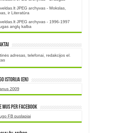
veldas.lt JPEG archyvas - Mokslas,
s, ir Literatūra
veldas.lt JPEG archyvas - 1996-1997
ugas anglų kalba
aktai
inės adresas, telefonai, redakcijos el.
tas
O istorija (EN)
uanus 2009
e mus per Facebook
ugo FB puslapiai