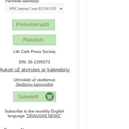
Parinkite laikotarpi
Lith Cath Press Society
EIN: 36-1395573
Aukoti už atvirutes ar kalendorių
.
Užmokėti už skelbimus
Skelbimų kainoraštis
.
Subscribe to the monthly English
language
"DRAUGAS NEWS"