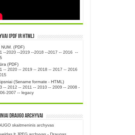
vai (PDF ir HTML)
. NUM. (PDF)
1
--
2020
--
2019
--
2018
--
2017
--
2016
--
5
tūra (PDF)
1
--
2020
--
2019
--
2018
--
2017
--
2016
015
aipsniai (Sename formate - HTML)
3
--
2012
--
2011
--
2010
--
2009
--
2008
-
06-2007
--
legacy
iniai DRAUGO Archyvai
UGO skaitmeninis archyvas
veldas.lt JPEG archyvas - Draugas