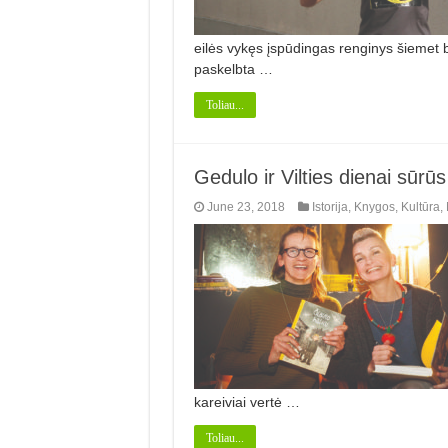
eilės vykęs įspūdingas renginys šiemet
paskelbta …
Toliau...
Gedulo ir Vilties dienai sūrūs 
June 23, 2018
Istorija
,
Knygos
,
Kultūra
,
kareiviai vertė …
Toliau...