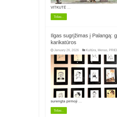
VITKUTĖ …
Toliau...
Ilgas sugrįžimas į Palangą: ge
karikatūros
January 26, 2026
Kultūra
,
Menas
,
PRIE
surengta pirmoji …
Toliau...