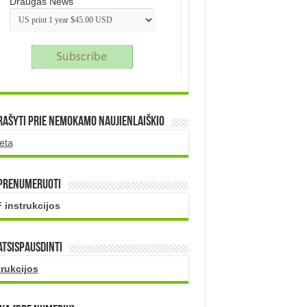
Draugas News
rašyti prie nemokamo naujienlaiškio
eta
 prenumeruoti
 instrukcijos
atsispausdinti
trukcijos