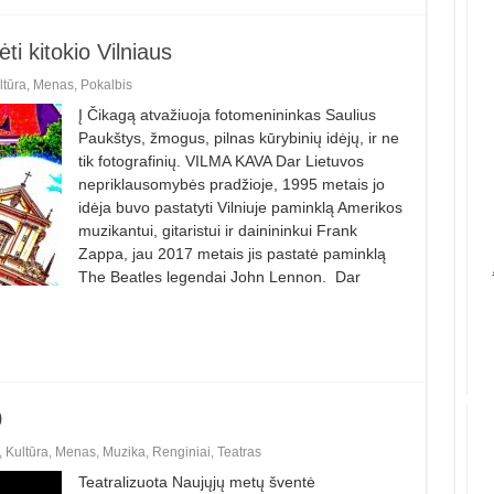
ėti kitokio Vilniaus
ltūra
,
Menas
,
Pokalbis
Į Čikagą atvažiuoja fotomenininkas Saulius
Paukštys, žmogus, pilnas kūrybinių idėjų, ir ne
tik fotografinių. VILMA KAVA Dar Lietuvos
nepriklausomybės pradžioje, 1995 metais jo
idėja buvo pastatyti Vilniuje paminklą Amerikos
muzikantui, gitaristui ir dainininkui Frank
Zappa, jau 2017 metais jis pastatė paminklą
The Beatles legendai John Lennon. Dar
0
,
Kultūra
,
Menas
,
Muzika
,
Renginiai
,
Teatras
Teatralizuota Naujųjų metų šventė