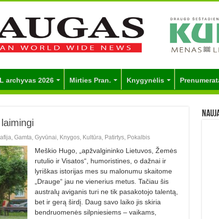
L archyvas 2026
Mirties Pran.
Knygynėlis
Prenumerat
Nauj
 laimingi
afija
,
Gamta
,
Gyvūnai
,
Knygos
,
Kultūra
,
Patirtys
,
Pokalbis
Meškio Hugo, „apžvalgininko Lietuvos, Žemės
rutulio ir Visatos“, humoristines, o dažnai ir
lyriškas istorijas mes su malonumu skaitome
„Drauge“ jau ne vienerius metus. Tačiau šis
australų aviganis turi ne tik pasakotojo talentą,
bet ir gerą širdį. Daug savo laiko jis skiria
bendruomenės silpniesiems – vaikams,