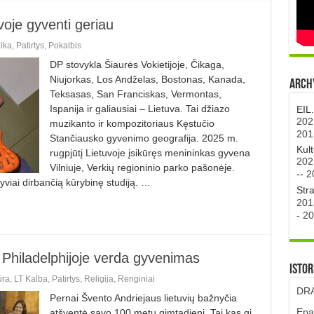
voje gyventi geriau
ika
,
Patirtys
,
Pokalbis
DP stovykla Šiaurės Vokietijoje, Čikaga,
Niujorkas, Los Andželas, Bostonas, Kanada,
Archy
Teksasas, San Franciskas, Vermontas,
Ispanija ir galiausiai – Lietuva. Tai džiazo
EIL
202
muzikanto ir kompozitoriaus Kęstučio
201
Stančiausko gyvenimo geografija. 2025 m.
Kul
rugpjūtį Lietuvoje įsikūręs menininkas gyvena
202
Vilniuje, Verkių regioninio parko pašonėje.
--
2
yviai dirbančią kūrybinę studiją. …
Str
201
-
20
 Philadelphijoje verda gyvenimas
Istor
ūra
,
LT Kalba
,
Patirtys
,
Religija
,
Renginiai
DRA
Pernai Švento Andriejaus lietuvių bažnyčia
Epa
atšventė savo 100 metų gimtadienį. Tai kas gi