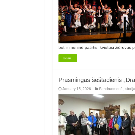
bet ir meninė patirtis, kvietusi žiūrovus p
Toliau...
Prasmingas šeštadienis „Dr
January 15, 2026
Bendruomenė
,
Istorij