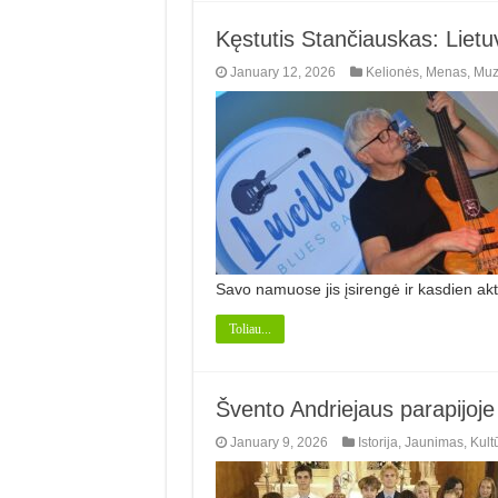
Kęstutis Stančiauskas: Lietu
January 12, 2026
Kelionės
,
Menas
,
Muz
Savo namuose jis įsirengė ir kasdien akt
Toliau...
Švento Andriejaus parapijoje
January 9, 2026
Istorija
,
Jaunimas
,
Kult