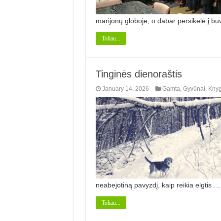
marijonų globoje, o dabar persikėlė į bu
Toliau...
Tinginės dienoraštis
January 14, 2026
Gamta
,
Gyvūnai
,
Kny
neabejotiną pavyzdį, kaip reikia elgtis …
Toliau...