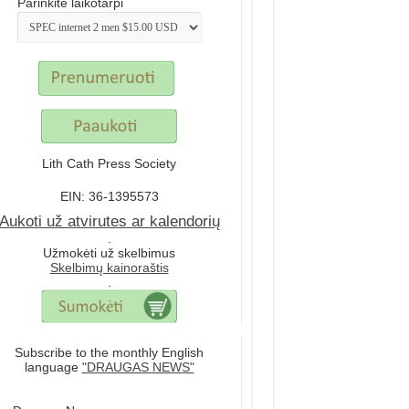
Parinkite laikotarpi
Lith Cath Press Society
EIN: 36-1395573
Aukoti už atvirutes ar kalendorių
.
Užmokėti už skelbimus
Skelbimų kainoraštis
.
Subscribe to the monthly English
language
"DRAUGAS NEWS"