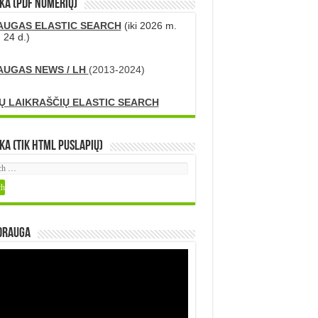
KA (PDF numerių)
AUGAS ELASTIC SEARCH
(iki 2026 m.
 24 d.)
AUGAS NEWS / LH
(2013-2024)
Ų LAIKRAŠČIŲ ELASTIC SEARCH
ka (tik HTML puslapių)
DRAUGA