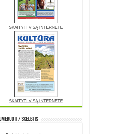
SKAITYTI VISĄ INTERNETE
SKAITYTI VISĄ INTERNETE
meruoti / Skelbtis