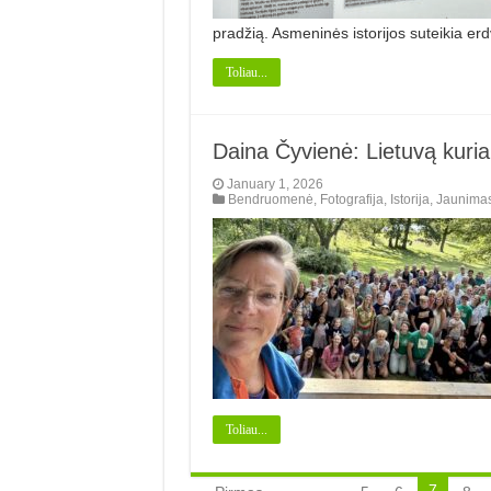
pradžią. Asmeninės istorijos suteikia er
Toliau...
Daina Čyvienė: Lietuvą kuria 
January 1, 2026
Bendruomenė
,
Fotografija
,
Istorija
,
Jaunima
Toliau...
7