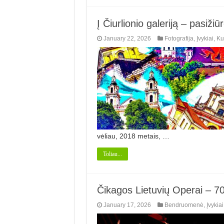
Į Čiurlionio galeriją – pasižiūr
January 22, 2026
Fotografija
,
Įvykiai
,
Ku
vėliau, 2018 metais, …
Toliau...
Čikagos Lietuvių Operai – 7
January 17, 2026
Bendruomenė
,
Įvykiai