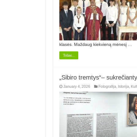
klasės. Maždaug kiekvieną mėnesį …
Toliau...
„Sibiro tremtys“– sukrečianty
January 4, 2026
Fotografija
,
Istorija
,
Kul