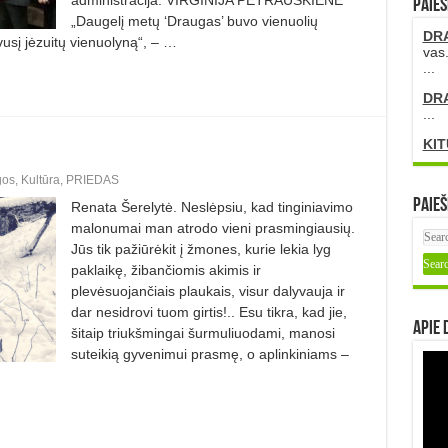
PAIEŠ
„Daugelį metų ‘Draugas’ buvo vienuolių
DR
vusį jėzuitų vienuolyną“, – …
vas.
...
DR
...
KIT
gos
,
Kultūra
,
PRIEDAS
Paieš
Renata Šerelytė. Neslėpsiu, kad tinginiavimo
malonumai man atrodo vieni prasmingiausių.
Jūs tik pažiūrėkit į žmones, kurie lekia lyg
paklaikę, žibančiomis akimis ir
plevėsuojančiais plaukais, visur dalyvauja ir
dar nesidrovi tuom girtis!.. Esu tikra, kad jie,
Apie 
šitaip triukšmingai šurmuliuodami, manosi
suteikią gyvenimui prasmę, o aplinkiniams –