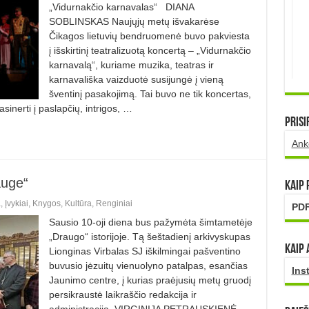
„Vidurnakčio karnavalas“ DIANA
SOBLINSKAS Naujųjų metų išvakarėse
Čikagos lietuvių bendruomenė buvo pakviesta
į išskirtinį teatralizuotą koncertą – „Vidurnakčio
karnavalą“, kuriame muzika, teatras ir
karnavališka vaizduotė susijungė į vieną
šventinį pasakojimą. Tai buvo ne tik koncertas,
asinerti į paslapčių, intrigos, …
Prisi
Ank
auge“
Kaip
a
,
Įvykiai
,
Knygos
,
Kultūra
,
Renginiai
PDF
Sausio 10-oji diena bus pažymėta šimtametėje
„Draugo“ istorijoje. Tą šeštadienį arkivyskupas
Kaip 
Lionginas Virbalas SJ iškilmingai pašventino
buvusio jėzuitų vienuolyno patalpas, esančias
Ins
Jaunimo centre, į kurias praėjusių metų gruodį
persikraustė laikraščio redakcija ir
administracija. VIRGINIJA PETRAUSKIENĖ