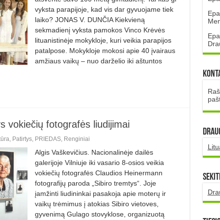
vyksta parapijoje, kad vis dar gyvuojame tiek
Epa
laiko? JONAS V. DUNČIA Kiekvieną
Mena
sekmadienį vyksta pamokos Vinco Krėvės
Epa
lituanistinėje mokykloje, kuri veikia parapijos
Dra
patalpose. Mokykloje mokosi apie 40 įvairaus
amžiaus vaikų – nuo darželio iki aštuntos
Kont
Rašt
paš
s vokiečių fotografės liudijimai
DRAUG
tūra
,
Patirtys
,
PRIEDAS
,
Renginiai
Lit
Algis Vaškevičius. Nacionalinėje dailės
galerijoje Vilniuje iki vasario 8-osios veikia
vokiečių fotografės Claudios Heinermann
Sekit
fotografijų paroda „Sibiro tremtys“. Joje
Dra
įamžinti liudininkai pasakoja apie moterų ir
vaikų trėmimus į atokias Sibiro vietoves,
gyvenimą Gulago stovyklose, organizuotą