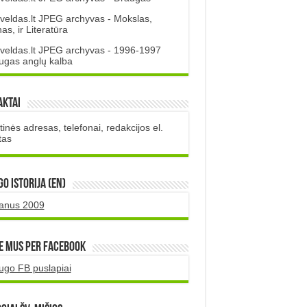
veldas.lt JPEG archyvas - Mokslas,
s, ir Literatūra
veldas.lt JPEG archyvas - 1996-1997
ugas anglų kalba
aktai
inės adresas, telefonai, redakcijos el.
tas
O istorija (EN)
uanus 2009
e mus per Facebook
ugo FB puslapiai