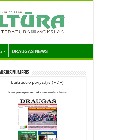
a
DRAUGAS NEWS
ausias numeris
Laikraščio pavyzdys
(PDF)
Pirmi puslapiai nemokamai smalsuoliams