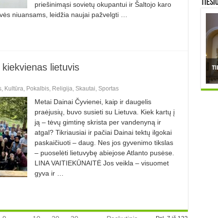
TIESI
priešinimąsi sovietų okupantui ir Šaltojo karo
dvės niuansams, leidžia naujai pažvelgti …
kiekvienas lietuvis
s
,
Kultūra
,
Pokalbis
,
Religija
,
Skautai
,
Sportas
Metai Dainai Čyvienei, kaip ir daugelis
praėjusių, buvo susieti su Lietuva. Kiek kartų į
ją – tėvų gimtinę skrista per vandenyną ir
atgal? Tikriausiai ir pačiai Dainai tektų ilgokai
paskaičiuoti – daug. Nes jos gyvenimo tikslas
– puoselėti lietuvybę abiejose Atlanto pusėse.
LINA VAITIEKŪNAITĖ Jos veikla – visuomet
gyva ir …