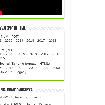
vai (PDF ir HTML)
. NUM. (PDF)
1
--
2020
--
2019
--
2018
--
2017
--
2016
--
5
tūra (PDF)
1
--
2020
--
2019
--
2018
--
2017
--
2016
015
aipsniai (Sename formate - HTML)
3
--
2012
--
2011
--
2010
--
2009
--
2008
-
06-2007
--
legacy
iniai DRAUGO Archyvai
UGO skaitmeninis archyvas
veldas.lt JPEG archyvas - Draugas