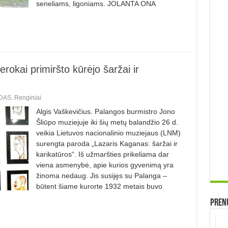
seneliams, ligoniams. JOLANTA ONA
rokai primiršto kūrėjo šaržai ir
DAS
,
Renginiai
Algis Vaškevičius. Palangos burmistro Jono
Šliūpo muziejuje iki šių metų balandžio 26 d.
veikia Lietuvos nacionalinio muziejaus (LNM)
surengta paroda „Lazaris Kaganas: šaržai ir
karikatūros“. Iš užmaršties prikeliama dar
viena asmenybė, apie kurios gyvenimą yra
žinoma nedaug. Jis susijęs su Palanga –
būtent šiame kurorte 1932 metais buvo
Prenu