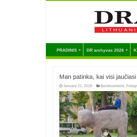
PRADINIS
DR archyvas 2026
K
Man patinka, kai visi jaučiasi
January 31, 2026
Bendruomenė
,
Fotogr