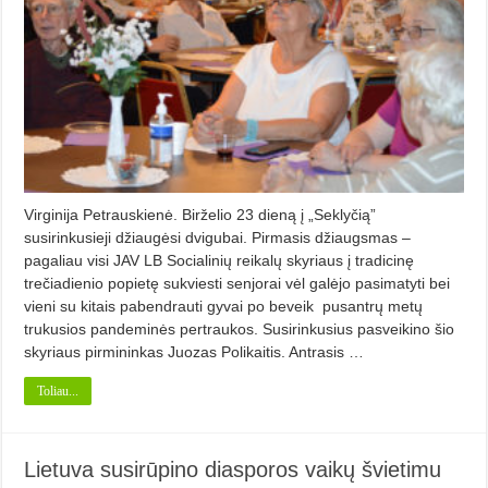
Virginija Petrauskienė. Birželio 23 dieną į „Seklyčią”
susirinkusieji džiaugėsi dvigubai. Pirmasis džiaugsmas –
pagaliau visi JAV LB Socialinių reikalų skyriaus į tradicinę
trečiadienio popietę sukviesti senjorai vėl galėjo pasimatyti bei
vieni su kitais pabendrauti gyvai po beveik pusantrų metų
trukusios pandeminės pertraukos. Susirinkusius pasveikino šio
skyriaus pirmininkas Juozas Polikaitis. Antrasis …
Toliau...
Lietuva susirūpino diasporos vaikų švietimu