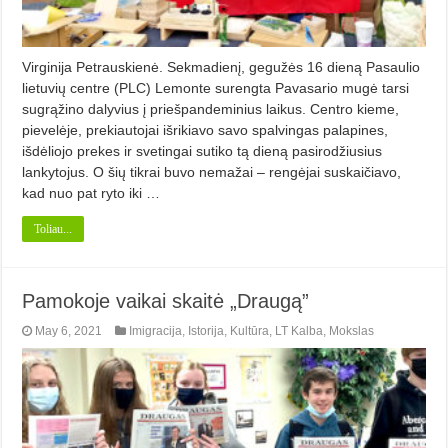
Virginija Petrauskienė. Sekmadienį, gegužės 16 dieną Pasaulio
lietuvių centre (PLC) Lemonte surengta Pavasario mugė tarsi
sugrąžino dalyvius į priešpandeminius laikus. Centro kieme,
pievelėje, prekiautojai išrikiavo savo spalvingas palapines,
išdėliojo prekes ir svetingai sutiko tą dieną pasirodžiusius
lankytojus. O šių tikrai buvo nemažai – rengėjai suskaičiavo,
kad nuo pat ryto iki …
Toliau...
Pamokoje vaikai skaitė „Draugą”
May 6, 2021
Imigracija
,
Istorija
,
Kultūra
,
LT Kalba
,
Mokslas