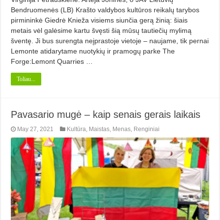
Bendruomenės (LB) Krašto valdybos kultū­ros reikalų tarybos
pirmininkė Giedrė Knieža visiems siunčia gerą žinią: šiais
metais vėl galėsime kartu švęsti šią mū­sų tautiečių mylimą
šventę. Ji bus surengta neįprastoje vietoje – naujame, tik pernai
Lemonte atidarytame nuotykių ir pramogų parke The
Forge:Lemont Quarries …
Toliau...
Pavasario mugė – kaip senais gerais laikais
May 27, 2021
Kultūra
,
Maistas
,
Menas
,
Renginiai