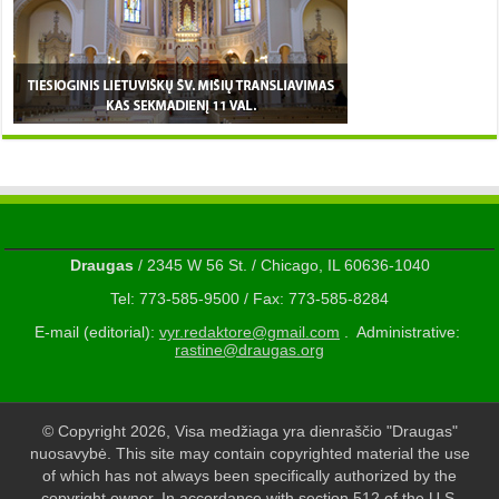
Draugas
/ 2345 W 56 St. / Chicago, IL 60636-1040
Tel: 773-585-9500 / Fax: 773-585-8284
E-mail (editorial):
vyr.redaktore@gmail.com
. Administrative:
rastine@draugas.org
© Copyright 2026, Visa medžiaga yra dienraščio "Draugas"
nuosavybė. This site may contain copyrighted material the use
of which has not always been specifically authorized by the
copyright owner. In accordance with section 512 of the U.S.