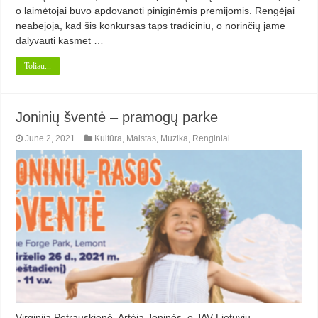
o laimėtojai buvo apdovanoti piniginėmis premijomis. Rengėjai
neabejoja, kad šis konkursas taps tradiciniu, o norinčių jame
dalyvauti kasmet …
Toliau...
Joninių šventė – pramogų parke
June 2, 2021
Kultūra
,
Maistas
,
Muzika
,
Renginiai
Virginija Petrauskienė. Artėja Joninės, o JAV Lietuvių