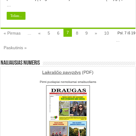
…
Toliau...
7
« Pirmas
...
«
5
6
8
9
»
10
Psl. 7 iš 19
...
Paskutinis »
Naujausias numeris
Laikraščio pavyzdys
(PDF)
Pirmi puslapiai nemokamai smalsuoliams