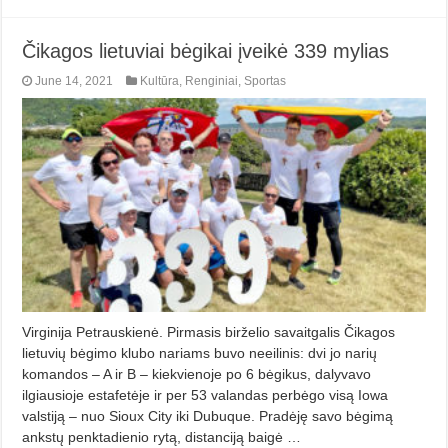
Čikagos lietuviai bėgikai įveikė 339 mylias
June 14, 2021
Kultūra
,
Renginiai
,
Sportas
Virginija Petrauskienė. Pirmasis birželio savaitgalis Čikagos
lietuvių bėgimo klubo nariams buvo neeilinis: dvi jo narių
komandos – A ir B – kiekvienoje po 6 bėgikus, dalyvavo
ilgiausioje estafetėje ir per 53 valandas perbėgo visą Iowa
valstiją – nuo Sioux City iki Dubuque. Pradėję savo bėgimą
ankstų penktadienio rytą, distanciją baigė …