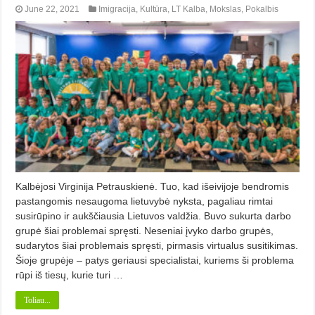
June 22, 2021
Imigracija
,
Kultūra
,
LT Kalba
,
Mokslas
,
Pokalbis
Kalbėjosi Virginija Petrauskienė. Tuo, kad išeivijoje bendromis
pastan­gomis nesaugoma lietuvybė nyksta, pagaliau rimtai
susirūpino ir aukščiausia Lietuvos valdžia. Buvo sukurta darbo
grupė šiai problemai spręsti. Neseniai įvyko darbo grupės,
sudarytos šiai problemais spręsti, pirmasis virtualus susitikimas.
Šioje grupėje – patys ge­riausi specialistai, kuriems ši problema
rūpi iš tiesų, kurie turi …
Toliau...