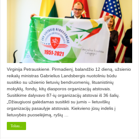
Virginija Petrauskienė. Pirmadienį, balandžio 12 dieną, užsienio
reikalų ministras Gabrielius Landsbergis nuotoliniu būdu
susitiko su užsienio lietuvių bendruomenių, lituanistinių
mokyklų, fondų, kitų diasporos organizacijų atstovais.
Susitikime dalyvavo 87-ių organizacijų atstovai iš 36 šalių.
„Džiaugiuosi galėdamas susitikti su jumis – lietuviškų
organizacijų pasaulyje atstovais. Kiekvieno jūsų indėlis į
lietuvybės puoselėjimą, ryšių …
Toliau...