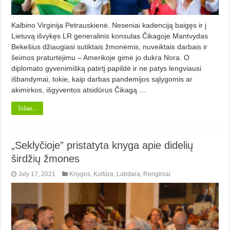
Kalbino Virginija Petrauskienė. Neseniai kadenciją baigęs ir į
Lietuvą išvykęs LR generalinis konsulas Čikagoje Mantvydas
Bekešius džiaugiasi sutiktais žmonėmis, nuveiktais darbais ir
šeimos praturtėjimu – Amerikoje gimė jo dukra Nora. O
diplomato gyvenimišką patirtį papildė ir ne patys lengviausi
išbandymai, tokie, kaip darbas pandemijos sąlygomis ar
akimirkos, išgyventos atsidūrus Čikagą …
Toliau...
„Seklyčioje” pristatyta knyga apie didelių
širdžių žmones
July 17, 2021
Knygos
,
Kultūra
,
Labdara
,
Renginiai