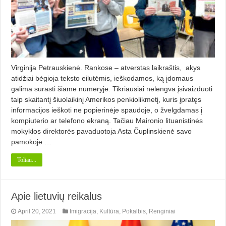
Virginija Petrauskienė. Rankose – atverstas laikraštis, akys
atidžiai bėgioja teksto eilutėmis, ieškodamos, ką įdomaus
galima surasti šiame numeryje. Tikriausiai nelengva įsivaizduoti
taip skaitantį šiuolaikinį Amerikos penkiolikmetį, kuris įpratęs
infor­macijos ieškoti ne popierinėje spaudoje, o žvelgdamas į
kompiuterio ar telefono ekraną. Tačiau Maironio lituanistinės
mokyklos direktorės pavaduotoja Asta Čuplinskienė savo
pamokoje …
Toliau...
Apie lietuvių reikalus
April 20, 2021
Imigracija
,
Kultūra
,
Pokalbis
,
Renginiai