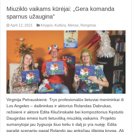
Miuziklo vaikams kūrėjai: „Gera komanda
sparnus užaugina”
April 12, 2021
Knygos
,
Kultūra
,
Menas
,
Renginiai
Virginija Petrauskienė. Trys profesionalūs lietuviai menininkai iš
Los Angeles – dailininkas ir aktorius Rolandas Dabrukas,
režisie­rė ir aktorė Edita Kliučinskaitė bei kom­pozitorius Kęstutis
Daugirdas ėmėsi kurti lietuvišką miuziklą vaikams. Projekto
sumanytojai jau žygiuoja šiuo keliu ir dalį jo yra nuėję: Edita
parašė scenarijų pagal Rolando jau anksčiau išleistą knygą „Aš