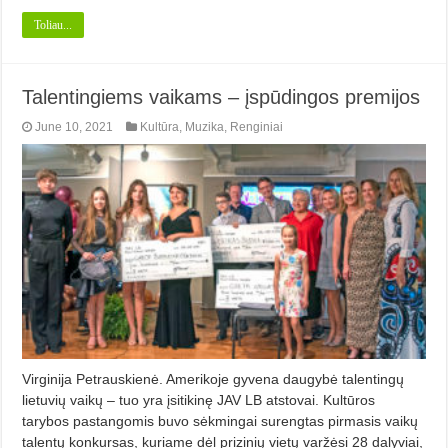
Toliau...
Talentingiems vaikams – įspūdingos premijos
June 10, 2021
Kultūra
,
Muzika
,
Renginiai
Virginija Petrauskienė. Amerikoje gyvena daugybė talentingų
lietuvių vaikų – tuo yra įsitikinę JAV LB atstovai. Kultūros
tarybos pastangomis buvo sėkmingai surengtas pirmasis vaikų
talentų konkursas, kuriame dėl prizinių vietų varžėsi 28 dalyviai,