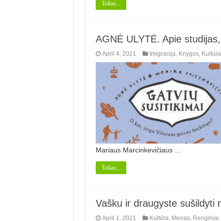
Toliau...
AGNĖ ULYTĖ. Apie studijas, 
April 4, 2021
Imigracija
,
Knygos
,
Kultūra
Mariaus Marcinkevičiaus …
Toliau...
Vašku ir draugyste sušildyti 
April 1, 2021
Kultūra
,
Menas
,
Renginiai