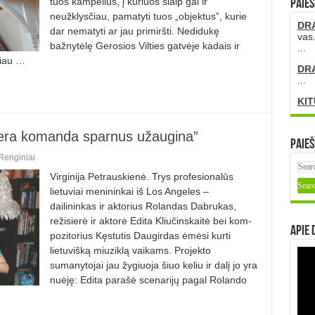
tuos kampelius, į kuriuos šiaip gal ir
PAIEŠ
neužklysčiau, pamatyti tuos „objektus”, kurie
DR
dar nematyti ar jau primiršti. Nedidukę
vas.
bažnytėlę Gerosios Vilties gatvėje kadais ir
...
čiau …
DR
...
KIT
Gera komanda sparnus užaugina”
Paieš
Renginiai
Virginija Petrauskienė. Trys profesionalūs
lietuviai menininkai iš Los Angeles –
dailininkas ir aktorius Rolandas Dabrukas,
režisie­rė ir aktorė Edita Kliučinskaitė bei kom­
Apie 
pozitorius Kęstutis Daugirdas ėmėsi kurti
lietuvišką miuziklą vaikams. Projekto
sumanytojai jau žygiuoja šiuo keliu ir dalį jo yra
nuėję: Edita parašė scenarijų pagal Rolando