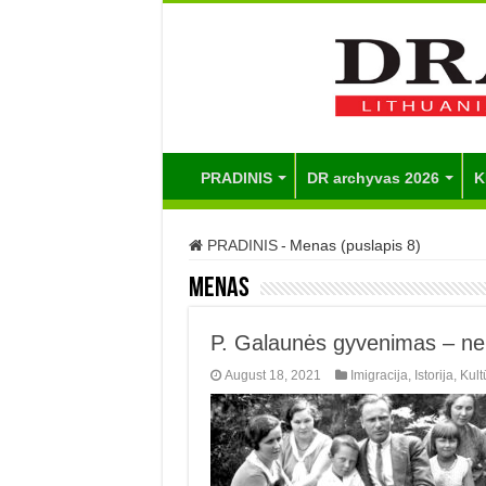
PRADINIS
DR archyvas 2026
K
PRADINIS
-
Menas (puslapis 8)
Menas
P. Galaunės gyvenimas – neb
August 18, 2021
Imigracija
,
Istorija
,
Kult