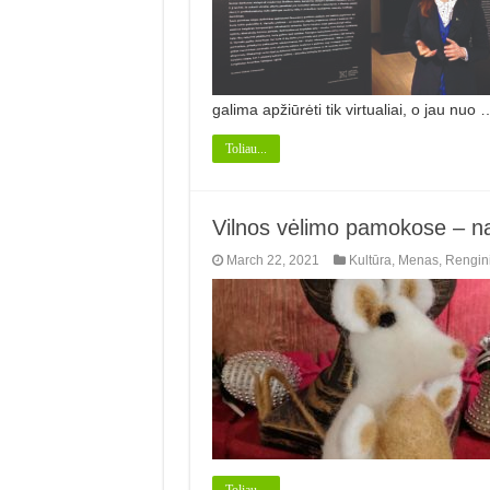
ga­lima apžiūrėti tik virtualiai, o jau nuo 
Toliau...
Vilnos vėlimo pamokose – na
March 22, 2021
Kultūra
,
Menas
,
Rengini
Toliau...