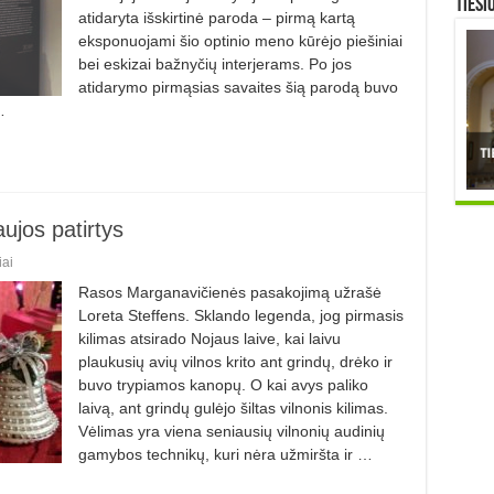
TIESI
atidaryta išskirtinė paroda – pirmą kartą
eksponuojami šio optinio meno kūrėjo piešiniai
bei eskizai bažnyčių interjerams. Po jos
atidarymo pirmąsias savaites šią parodą buvo
…
ujos patirtys
ai
Rasos Marganavičienės pasakojimą užrašė
Loreta Steffens. Sklando legenda, jog pirmasis
kilimas atsirado Nojaus laive, kai laivu
plaukusių avių vilnos krito ant grindų, drėko ir
buvo trypiamos kanopų. O kai avys paliko
laivą, ant grindų gulėjo šiltas vilnonis kilimas.
Vėlimas yra viena seniausių vilnonių audinių
gamybos technikų, kuri nėra užmiršta ir …