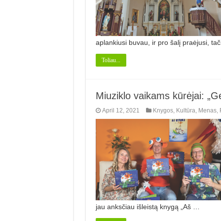
aplankiusi buvau, ir pro šalį praėjusi, ta
Toliau...
Miuziklo vaikams kūrėjai: „
April 12, 2021
Knygos
,
Kultūra
,
Menas
,
jau anksčiau išleistą knygą „Aš …