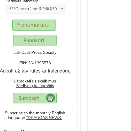
Parinkite laikotarpi
Lith Cath Press Society
EIN: 36-1395573
Aukoti už atvirutes ar kalendorių
.
Užmokėti už skelbimus
Skelbimų kainoraštis
.
Subscribe to the monthly English
language
"DRAUGAS NEWS"