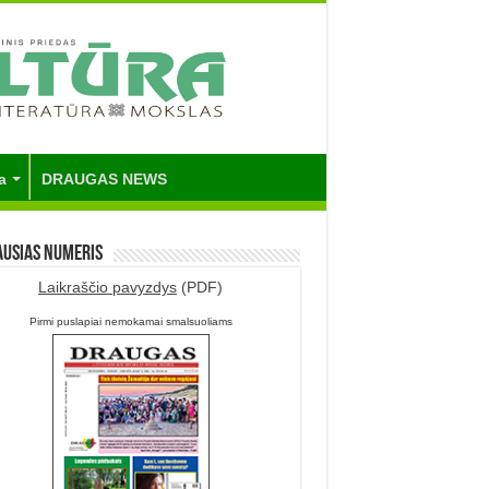
a
DRAUGAS NEWS
ausias numeris
Laikraščio pavyzdys
(PDF)
Pirmi puslapiai nemokamai smalsuoliams