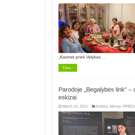
„Kasmet prieš Velykas …
Toliau...
Parodoje „Begalybės link” – d
eskizai
March 24, 2021
Kultūra
,
Menas
,
PRIED