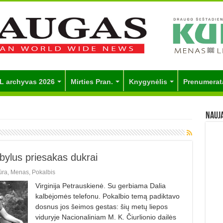
L archyvas 2026
Mirties Pran.
Knygynėlis
Prenumerat
Nauj
ylus priesakas dukrai
ūra
,
Menas
,
Pokalbis
Virginija Petrauskienė. Su gerbiama Dalia
kalbėjomės telefonu. Pokalbio temą padiktavo
dosnus jos šeimos gestas: šių metų liepos
viduryje Nacionaliniam M. K. Čiurlionio dailės