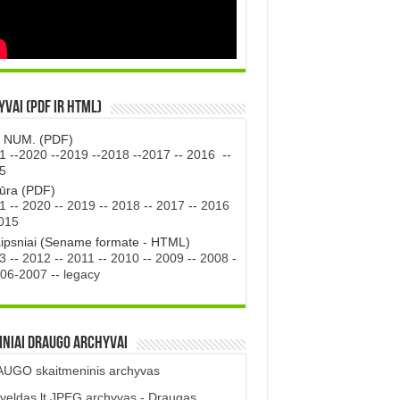
vai (PDF ir HTML)
. NUM. (PDF)
1
--
2020
--
2019
--
2018
--
2017
--
2016
--
5
tūra (PDF)
1
--
2020
--
2019
--
2018
--
2017
--
2016
015
aipsniai (Sename formate - HTML)
3
--
2012
--
2011
--
2010
--
2009
--
2008
-
06-2007
--
legacy
iniai DRAUGO Archyvai
UGO skaitmeninis archyvas
veldas.lt JPEG archyvas - Draugas