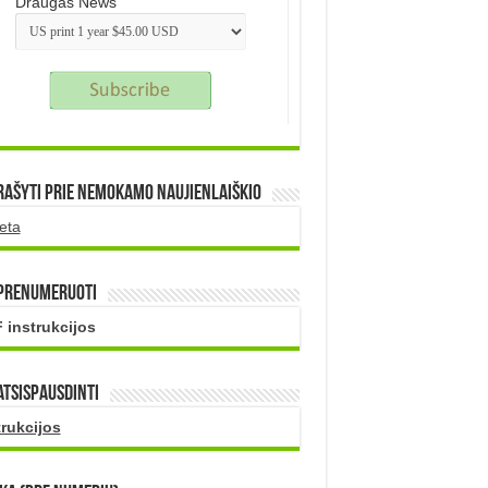
Draugas News
rašyti prie nemokamo naujienlaiškio
eta
 prenumeruoti
 instrukcijos
atsispausdinti
trukcijos