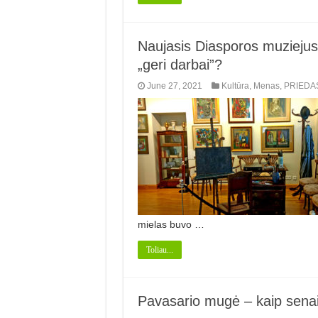
Naujasis Diasporos muziejus,
„geri darbai”?
June 27, 2021
Kultūra
,
Menas
,
PRIEDA
mielas buvo …
Toliau...
Pavasario mugė – kaip senais