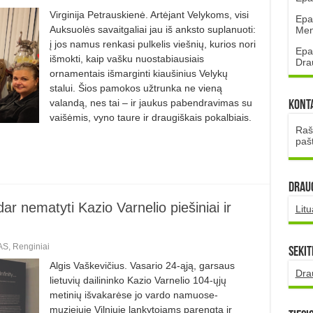
Virginija Petrauskienė. Artėjant Velykoms, visi
Epa
Auksuolės savaitgaliai jau iš anksto suplanuoti:
Mena
į jos namus renkasi pulkelis viešnių, kurios nori
Epa
išmokti, kaip vašku nuostabiausiais
Dra
ornamentais išmarginti kiaušinius Velykų
stalui. Šios pamokos užtrunka ne vieną
valandą, nes tai – ir jaukus pabendravimas su
Kont
vaišėmis, vyno taure ir draugiškais pokalbiais.
Rašt
paš
DRAUG
ar nematyti Kazio Varnelio piešiniai ir
Lit
AS
,
Renginiai
Sekit
Algis Vaškevičius. Vasario 24-ąją, garsaus
Dra
lietuvių dailininko Kazio Varnelio 104-ųjų
metinių išvakarėse jo vardo namuose-
muziejuje Vilniuje lankytojams parengta ir