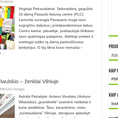
Renginiai
Virginija Petrauskienė. Sekmadienį, gegužės
16 dieną Pasaulio lietuvių centre (PLC)
Lemonte surengta Pavasario mugė tarsi
sugrąžino dalyvius į priešpandeminius laikus.
Centro kieme, pievelėje, prekiautojai išrikiavo
savo spalvingas palapines, išdėliojo prekes ir
svetingai sutiko tą dieną pasirodžiusius
Prisi
lankytojus. O šių tikrai buvo nemažai –
ki …
Ank
Kaip
PDF
wulskio – ženklai Vilniuje
RIEDAS
,
Religija
Kaip 
Astrida Petraitytė. Antano Vivulskio (Antono
Wiwulskio) „grandinėlė” susinėrė netikėtai ir
Ins
kone atsitiktinai. Šiuo, karantininiu, metu
„turistaudama” Vilniuje, stengiuos aplankyti