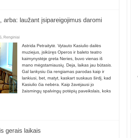
 arba: laužant įsipareigojimus daromi
S
,
Renginiai
Astrida Petraitytė. Vytauto Kasiulio dailės
muziejus, įsikūręs Operos ir baleto teatro
kaimynystėje greta Neries, buvo vienas iš
mano mėgstamiausių. Deja, laikas jau būtasis.
Gal lankysiu čia rengiamas parodas kaip ir
lankiusi, bet, matyt, kaskart suskaus širdį, kad
Kasiulio čia nebėra. Kaip žavėjausi jo
žaismingų spalvingų potėpių paveikslais, koks
 gerais laikais