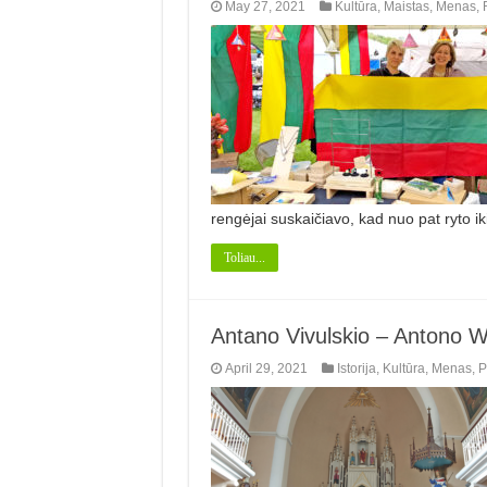
May 27, 2021
Kultūra
,
Maistas
,
Menas
,
rengėjai suskaičiavo, kad nuo pat ryto i
Toliau...
Antano Vivulskio – Antono Wi
April 29, 2021
Istorija
,
Kultūra
,
Menas
,
P