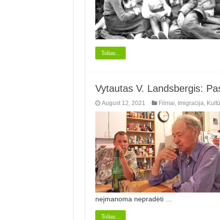
Toliau...
Vytautas V. Landsbergis: Pas
August 12, 2021
Filmai
,
Imigracija
,
Kult
neįmanoma nepradėti …
Toliau...