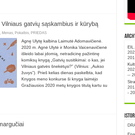
Vilniaus gatvių sąskambius ir kūrybą
,
Menas
,
Pokalbis
,
PRIEDAS
Archy
Agnę Ulytę kalbina Laimutė Adomavičienė.
EIL
2020 m. Agnė Ulytė ir Monika Vaicenavičienė
202
išleido labai įdomią, netradicinę pažintinę
201
komiksų knygą „Gatvių susitikimai: o kas, jei
Kul
Vilniaus gatvės šnekėtųsi?” (Vilnius: „Aukso
202
žuvys”). Prieš kelias dienas paskelbta, kad
--
2
Knygos meno konkurse ši knyga laimėjo
Str
Gražiausios 2020 metų knygos titulą kartu su
201
-
20
Istor
margučiai
DRA
Epa