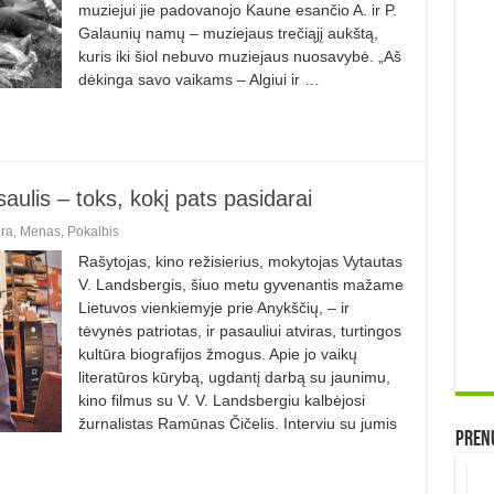
muziejui jie padovanojo Kaune esančio A. ir P.
Galaunių namų – muziejaus trečiąjį aukštą,
kuris iki šiol nebuvo muziejaus nuosavybė. „Aš
dėkinga savo vaikams – Algiui ir …
aulis – toks, kokį pats pasidarai
ūra
,
Menas
,
Pokalbis
Rašytojas, kino režisierius, mokytojas Vytautas
V. Landsbergis, šiuo me­tu gyvenantis mažame
Lietuvos vienkie­myje prie Anykščių, – ir
tėvynės patrio­tas, ir pasauliui atviras, turtingos
kul­tūra biografijos žmogus. Apie jo vai­kų
literatūros kūrybą, ugdantį dar­bą su jaunimu,
kino filmus su V. V. Landsbergiu kalbėjosi
žurnalistas Ramūnas Čičelis. Interviu su jumis
Prenu