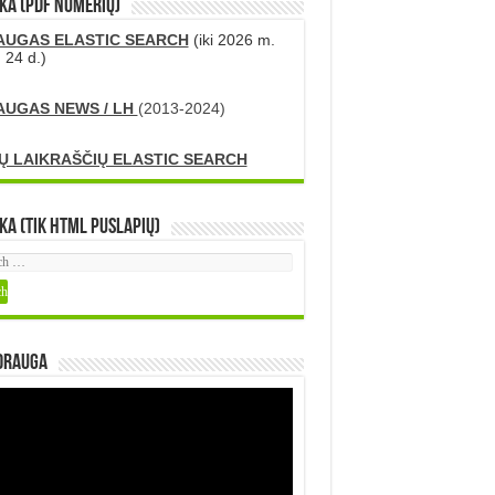
KA (PDF numerių)
AUGAS ELASTIC SEARCH
(iki 2026 m.
 24 d.)
AUGAS NEWS / LH
(2013-2024)
Ų LAIKRAŠČIŲ ELASTIC SEARCH
ka (tik HTML puslapių)
DRAUGA