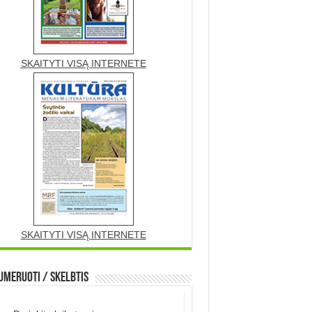
SKAITYTI VISĄ INTERNETE
SKAITYTI VISĄ INTERNETE
meruoti / Skelbtis