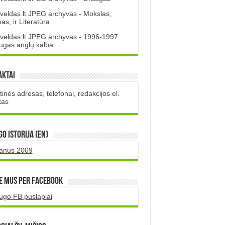
veldas.lt JPEG archyvas - Mokslas,
s, ir Literatūra
veldas.lt JPEG archyvas - 1996-1997
ugas anglų kalba
aktai
inės adresas, telefonai, redakcijos el.
tas
O istorija (EN)
uanus 2009
e mus per Facebook
ugo FB puslapiai