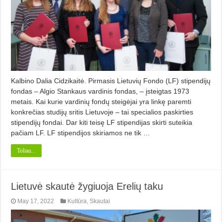
Kalbino Dalia Cidzikaitė. Pirmasis Lietuvių Fondo (LF) sti­pendijų
fondas – Algio Stankaus vardinis fondas, – įsteigtas 1973
metais. Kai kurie vardinių fondų steigėjai yra linkę paremti
konkrečias studijų sritis Lietuvoje – tai specialios paskirties
stipendijų fondai. Dar kiti teisę LF sti­pendijas skirti suteikia
pačiam LF. LF stipendijos skiriamos ne tik …
Toliau...
Lietuvė skautė žygiuoja Erelių taku
May 17, 2022
Kultūra
,
Skautai