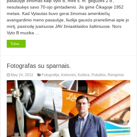
pasaulyje žinomas kaip Vy­to B, mirė š. m. gegužės 2 d.,
nesulaukęs savo 70-ojo gimtadienio. Jis gimė Či­kagoje 1952
metais. Kad Vytautas bu­vo gerai žinomas amerikiečių
avangardinio meno pasaulyje, liudija gau­sūs pranešimai apie jo
mirtį, pasiro­dę įvairiuose JAV žiniasklaidos šaltiniuose. Nors
Vyto B muzika …
Toliau...
Fotografas su sparnais.
May 24, 2022
Fotografija
,
Kelionės
,
Kultūra
,
Pokalbis
,
Renginiai