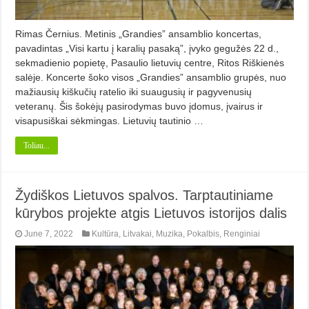
Rimas Černius. Metinis „Grandies” ansamblio koncertas,
pavadintas „Visi kartu į ka­ralių pasaką”, įvyko gegužės 22 d.,
sekmadienio popietę, Pasaulio lietuvių centre, Ritos Riškienės
salėje. Koncerte šoko visos „Grandies” ansamblio grupės, nuo
mažiausių kiškučių ratelio iki suaugusių ir pagyvenusių
veteranų. Šis šokėjų pasirodymas buvo įdomus, įvairus ir
visapusiškai sėkmingas. Lietuvių tautinio …
Toliau...
Žydiškos Lietuvos spalvos. Tarptautiniame
kūrybos projekte atgis Lietuvos istorijos dalis
June 7, 2022
Kultūra
,
Litvakai
,
Muzika
,
Pokalbis
,
Renginiai