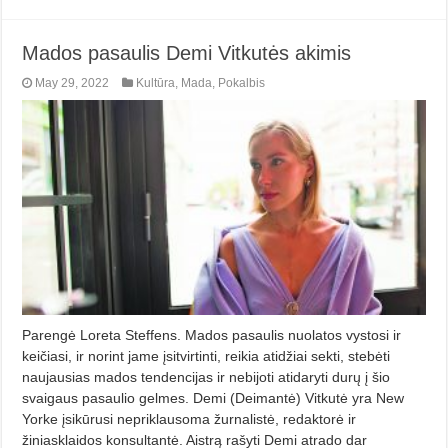
Mados pasaulis Demi Vitkutės akimis
May 29, 2022
Kultūra
,
Mada
,
Pokalbis
Parengė Loreta Steffens. Mados pasaulis nuolatos vystosi ir
keičiasi, ir norint jame įsitvirtinti, reikia atidžiai sekti, stebėti
naujausias mados tendencijas ir nebijoti atidaryti durų į šio
svaigaus pasaulio gelmes. Demi (Deimantė) Vitkutė yra New
Yorke įsikūrusi nepriklausoma žurnalistė, redaktorė ir
žiniasklaidos konsultantė. Aistrą rašyti Demi atrado dar