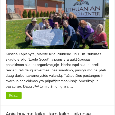
Kristina Lapienytė, Marytė Kriaučiūnienė. 1911 m. sukurtas
skauto erelio (Eagle Scout) laipsnis yra aukščiausias
pasiekimas skautų organizacijoje. Norint tapti skautu ereliu,
reikia turėti daug ištvermės, pasišventimo, pasiryžimo bei įdėti
daug darbo, savanorystės valandų. Tačiau šios pastangos ir
svarbus pasiekimas yra pripažįstamas visoje Amerikoje ir
pasaulyje. Daug JAV žymių žmonių yra …
Toliau...
Apie buvimą laike, tarp laiko, laikuose…