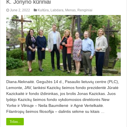
K. Jonyno kūriniai
June 2, 2022
Kultūra
,
Labdara
,
Menas
,
Renginiai
Diana Aleknaitė. Gegužės 14 d., Pasaulio lietuvių centre (PLC),
Lemonte, JAV, lankėsi Kazickų šeimos fondo prezidentė Jūratė
Kazickaitė ir fondo iždininkas, jos brolis Jonas Kazickas. Juos
lydėjo Kazickų šeimos fondo vykdomosios direktorės New
Yorke ir Vilniuje – Neila Baumilienė ir Agnė Vertelkaitė.
Filantropų šeimos filosofija – dalintis sėkme su kitais …
Toliau...