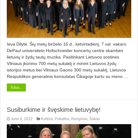
Ieva Dilytė. Šių metų birželio 16 d., ketvirtadienį, 7 val. vakaro
DePaul universiteto Holtschneider koncertų centre skambės
lietuvių ir žydų tautų muzika. Pasitinkant Lietuvos sostinės
Vilniaus įkūrimo 700 metų sukaktį ir minint Lietuvos žydų
istorijos metus bei Vilniaus Gaono 300 metų sukaktį, Lietuvos
Respublikos generalinis konsulatas Čikagoje kartu su meno …
Toliau...
Susiburkime ir švęskime lietuvybę!
June 6, 2022
Kultūra
,
Pokalbis
,
Renginiai
,
Šokiai