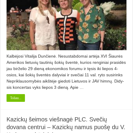
Kalbėjosi Vitalija Dunčienė. Nesustabdomai artėja XVI Šiau­rės
Amerikos lietuvių tautinių šokių šventė, kurios renginiai prasidės
jau birželio 29 dieną ekonomikos forumu ir tęsis iki liepos 4-
osios, kai šokių šventės dalyviai ir svečiai 11 val. ryto susirinks
Nepriklausomybės aikštėje giedoti Lietuvos ir JAV himnų. Didy­
sis koncertas vyks liepos 3 dieną. Apie …
Toliau...
Kazickų šeimos viešnagė PLC. Svečių
dovana centrui – Kazickų namus puošę du V.