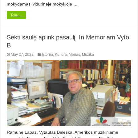
mokydamasi vidurinėje mokykloje …
Toliau...
Sekti saulę aplink pasaulį. In Memoriam Vyto
B
May 27, 2022
Istorija
,
Kultūra
,
Menas
,
Muzika
Ramunė Lapas. Vytautas Beleška, Amerikos mu­zi­kiniame