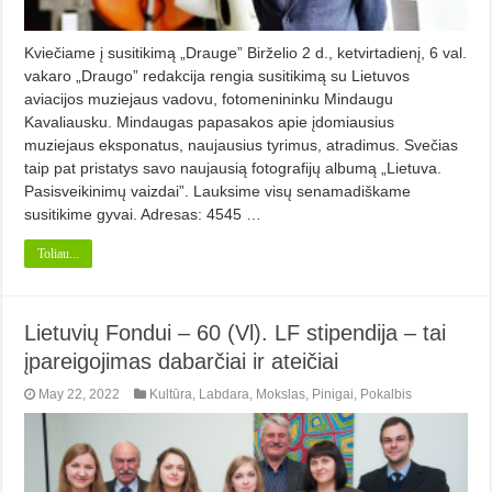
Kviečiame į susitikimą „Drauge” Birželio 2 d., ketvirtadienį, 6 val.
vakaro „Draugo” redakcija rengia susitikimą su Lietuvos
aviacijos muziejaus vadovu, fotomenininku Mindaugu
Kavaliausku. Mindaugas papasakos apie įdomiausius
muziejaus eksponatus, naujausius tyrimus, atradimus. Svečias
taip pat pristatys savo naujausią fotografijų albumą „Lietuva.
Pasisveikinimų vaizdai”. Lauksime visų senamadiškame
susitikime gyvai. Adresas: 4545 …
Toliau...
Lietuvių Fondui –­ 60 (Vl). LF stipendija – tai
įpareigojimas dabarčiai ir ateičiai
May 22, 2022
Kultūra
,
Labdara
,
Mokslas
,
Pinigai
,
Pokalbis