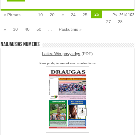
26
« Pirmas
...
10
20
«
24
25
Psl. 26 iš 102
27
28
»
30
40
50
...
Paskutinis »
Naujausias numeris
Laikraščio pavyzdys
(PDF)
Pirmi puslapiai nemokamai smalsuoliams