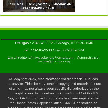
Draugas
/ 2345 W 56 St. / Chicago, IL 60636-1040
Tel: 773-585-9500 / Fax: 773-585-8284
E-mail (editorial):
vyr.redaktore@gmail.com
. Administrative:
rastine@draugas.org
© Copyright 2026, Visa medžiaga yra dienraščio "Draugas"
nuosavybė. This site may contain copyrighted material the use
of which has not always been specifically authorized by the
copyright owner. In accordance with section 512 of the U.S.
Copyright Act our contact information has been registered with
the United States Copyright Office (DMCA Registration no:
1042906). "Safe Harbor" noticing procedures as outlined in the