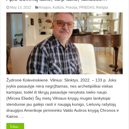
May 13, 2022
Knygos
,
Kultūra
,
Poezija
,
PRIEDAS
,
Religija
Žydronė Kolevinskienė. Vilnius: Slinktys, 2022. – 133 p. Joks
įvykis pasaulyje nėra negrįžtamas, nes archetipiškai viskas
kartojasi, todėl iš tikrųjų pasaulyje nevyksta nieko naujo.
(Mircea Eliade) Šių metų Vilniaus knygų mugės lankytojai
stenduose jau galėjo rasti ir naująją kunigo, Lietuvių rašytojų
draugijos Amerikoje pirmininko Valdo Aušros knygą Chronos ir
Kairos. …
Toliau...